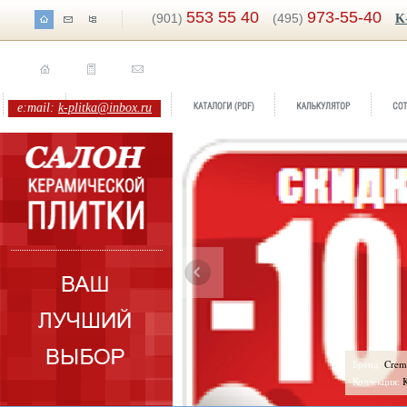
553 55 40
973-55-40
(901)
(495)
K
e:mail:
k-plitka@inbox.ru
ренд:
Crema Marfil -10%
Бренд:
Papil
оллекция:
Kerlife-Navarti
Коллекция: