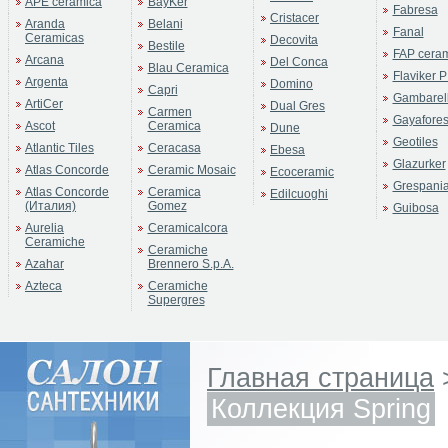
APE ceramica
BayKer
Fabresa
Cristacer
Aranda
Belani
Fanal
Ceramicas
Decovita
Bestile
FAP cera
Arcana
Del Conca
Blau Ceramica
Flaviker P
Argenta
Domino
Capri
Gambarell
ArtiCer
Dual Gres
Carmen
Gayafore
Ascot
Ceramica
Dune
Geotiles
Atlantic Tiles
Ceracasa
Ebesa
Glazurker
Atlas Concorde
Ceramic Mosaic
Ecoceramic
Grespani
Atlas Concorde
Ceramica
Edilcuoghi
(Италия)
Gomez
Guibosa
Aurelia
Ceramicalcora
Ceramiche
Ceramiche
Azahar
Brennero S.p.A.
Azteca
Ceramiche
Supergres
Главная страница
Коллекция Spring