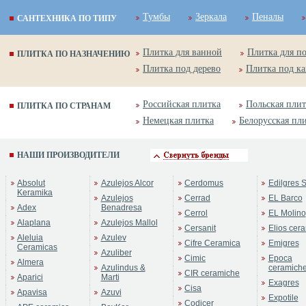
Тумбы
Зеркала
Пеналы
САНТЕХНИКА ПО ТИПУ
Плитка для ванной
Плитка для п
ПЛИТКА ПО НАЗНАЧЕНИЮ
Плитка под дерево
Плитка под к
Российская плитка
Польская плит
ПЛИТКА ПО СТРАНАМ
Немецкая плитка
Белорусская пл
НАШИ ПРОИЗВОДИТЕЛИ
Absolut
Azulejos Alcor
Cerdomus
Edilgres S
Keramika
Azulejos
Cerrad
EL Barco
Adex
Benadresa
Cerrol
EL Molino
Alaplana
Azulejos Mallol
Cersanit
Elios cer
Aleluia
Azulev
Cifre Ceramica
Emigres
Ceramicas
Azuliber
Cimic
Epoca
Almera
Azulindus &
ceramich
CIR ceramiche
Aparici
Marti
Exagres
Cisa
Apavisa
Azuvi
Expotile
Codicer