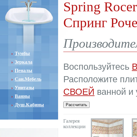
Spring Rocer
Спринг Роч
Производите
Тумбы
Зеркала
Воспользуйтесь
Пеналы
Расположите плит
Сан.Мебель
Унитазы
СВОЕЙ
ванной и 
Ванны
Душ.Кабины
Галерея
коллекции