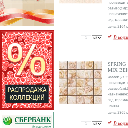
производит
размер(см):
назначение:
вид: керами
цена: 2164 р
В корз
SPRING 
MIX BE
коллекция: 
производит
размер(см):
назначение:
вид: керами
плитка
цена: 2365 р
В корз