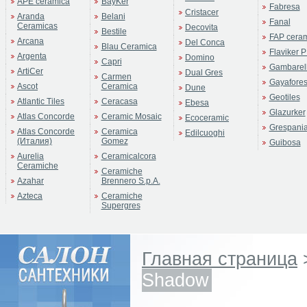
APE ceramica
BayKer
Fabresa
Cristacer
Aranda
Belani
Fanal
Ceramicas
Decovita
Bestile
FAP cera
Arcana
Del Conca
Blau Ceramica
Flaviker P
Argenta
Domino
Capri
Gambarell
ArtiCer
Dual Gres
Carmen
Gayafore
Ascot
Ceramica
Dune
Geotiles
Atlantic Tiles
Ceracasa
Ebesa
Glazurker
Atlas Concorde
Ceramic Mosaic
Ecoceramic
Grespani
Atlas Concorde
Ceramica
Edilcuoghi
(Италия)
Gomez
Guibosa
Aurelia
Ceramicalcora
Ceramiche
Ceramiche
Azahar
Brennero S.p.A.
Azteca
Ceramiche
Supergres
Главная страница
Shadow