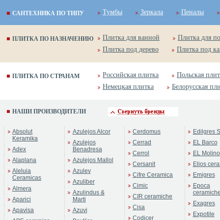
Тумбы
Зеркала
Пеналы
САНТЕХНИКА ПО ТИПУ
Плитка для ванной
Плитка для п
ПЛИТКА ПО НАЗНАЧЕНИЮ
Плитка под дерево
Плитка под к
Российская плитка
Польская плит
ПЛИТКА ПО СТРАНАМ
Немецкая плитка
Белорусская пл
НАШИ ПРОИЗВОДИТЕЛИ
Absolut
Azulejos Alcor
Cerdomus
Edilgres S
Keramika
Azulejos
Cerrad
EL Barco
Adex
Benadresa
Cerrol
EL Molino
Alaplana
Azulejos Mallol
Cersanit
Elios cer
Aleluia
Azulev
Cifre Ceramica
Emigres
Ceramicas
Azuliber
Cimic
Epoca
Almera
Azulindus &
ceramich
CIR ceramiche
Aparici
Marti
Exagres
Cisa
Apavisa
Azuvi
Expotile
Codicer