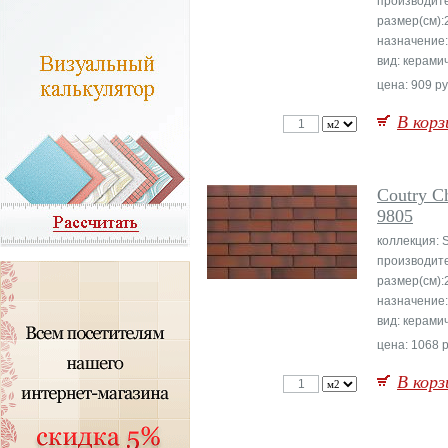
производит
размер(см):
назначение:
вид: керами
цена: 909 ру
В корз
Coutry C
9805
коллекция:
производит
размер(см):
назначение:
вид: керами
цена: 1068 р
В корз