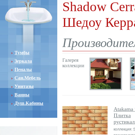
Shadow Cerr
Шедоу Керр
Производите
Тумбы
Галерея
Зеркала
коллекции
Пеналы
Сан.Мебель
Унитазы
Ванны
Душ.Кабины
Atakama 
Плитка
рустикал
коллекция: