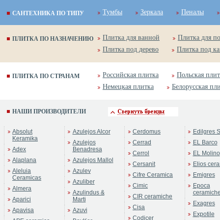
Тумбы
Зеркала
Пеналы
САНТЕХНИКА ПО ТИПУ
Плитка для ванной
Плитка для п
ПЛИТКА ПО НАЗНАЧЕНИЮ
Плитка под дерево
Плитка под к
Российская плитка
Польская плит
ПЛИТКА ПО СТРАНАМ
Немецкая плитка
Белорусская пл
НАШИ ПРОИЗВОДИТЕЛИ
Absolut
Azulejos Alcor
Cerdomus
Edilgres S
Keramika
Azulejos
Cerrad
EL Barco
Adex
Benadresa
Cerrol
EL Molino
Alaplana
Azulejos Mallol
Cersanit
Elios cer
Aleluia
Azulev
Cifre Ceramica
Emigres
Ceramicas
Azuliber
Cimic
Epoca
Almera
Azulindus &
ceramich
CIR ceramiche
Aparici
Marti
Exagres
Cisa
Apavisa
Azuvi
Expotile
Codicer