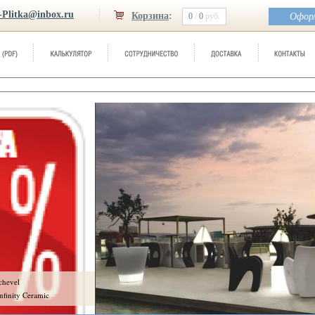
-Plitka@inbox.ru
Корзина
:
0
/
0
руб.
Оформ
evel
finity Ceramic