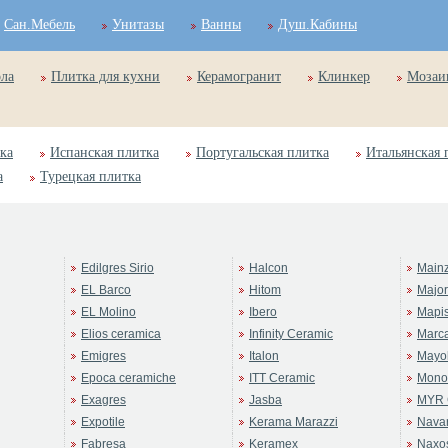
Сан.Мебель
Унитазы
Ванны
Душ.Кабины
ола
Плитка для кухни
Керамогранит
Клинкер
Мозаи
ка
Испанская плитка
Португальская плитка
Итальянская 
а
Турецкая плитка
Edilgres Sirio
Halcon
Main
EL Barco
Hitom
Majo
EL Molino
Ibero
Mapi
Elios ceramica
Infinity Ceramic
Marc
Emigres
Italon
Mayol
Epoca ceramiche
ITT Ceramic
Mono
Exagres
Jasba
MYR 
Expotile
Kerama Marazzi
Navar
Fabresa
Keramex
Naxo