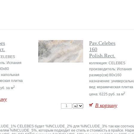
bes
Pav.Celebes
ct.
160
Polish.Rect.
 CELEBES
ель: Испания
коллекция: CELEBES
80x80
производитель: Испания
: напольная
размер(см):80x160
ческая плитка
назначение: универсальн
2
вид: керамическая плитка
уб. за м
2
цена: 6225 руб. за м
ину
В корзину
INCLUDE_1% CELEBES будет %INCLUDE_2% для %INCLUDE_3% так как соот
телям %INCLUDE_5%, которым подходит ее стиль и стоимость в прайсе. На