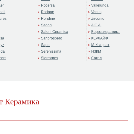
er
Rocersa
Vallelunga
ell
Rodnoe
Venus
gres
Rondine
Zirconio
Sadon
А.С.А.
Saloni Ceramica
Березакерамика
sa
Sanprospero
КЕРЛАЙФ
dyz
Sapo
М-Квадрат
nda
Serenissima
НЗКМ
cers
Sierragres
Сокол
т Керамика