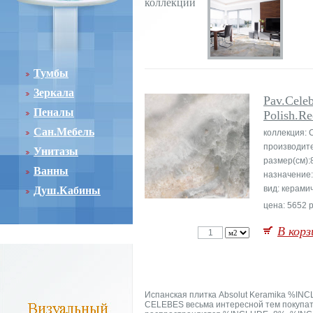
коллекции
Тумбы
Зеркала
Pav.Cele
Пеналы
Polish.Re
Сан.Мебель
коллекция:
производит
Унитазы
размер(см):
Ванны
назначение
вид: керами
Душ.Кабины
цена: 5652 р
В корз
Испанская плитка Absolut Keramika %
CELEBES весьма интересной тем покупа