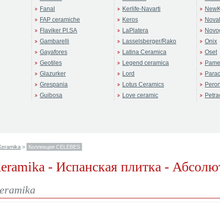
Fanal
Kerlife-Navarti
NewK
FAP ceramiche
Keros
Novab
Flaviker PI.SA
LaPlatera
Novo
Gambarelli
Lasselsberger/Rako
Onix
Gayafores
Latina Ceramica
Oset
Geotiles
Legend ceramica
Pame
Glazurker
Lord
Para
Grespania
Lotus Ceramics
Pero
Guibosa
Love ceramic
Petra
Keramika
>
Коллекция CELEBES
ramika - Испанская плитка - Абсолю
eramika