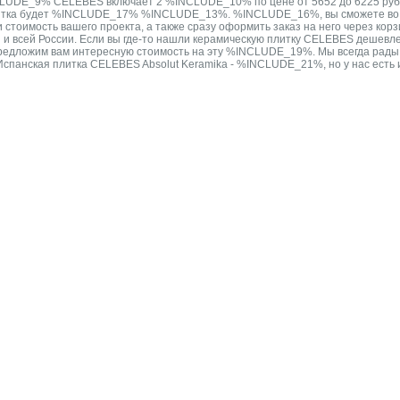
UDE_9% CELEBES включает 2 %INCLUDE_10% по цене от 5652 до 6225 руб.
литка будет %INCLUDE_17% %INCLUDE_13%. %INCLUDE_16%, вы сможете во вс
ь и стоимость вашего проекта, а также сразу оформить заказ на него чере
и и всей России. Если вы где-то нашли керамическую плитку CELEBES дешевл
предложим вам интересную стоимость на эту %INCLUDE_19%. Мы всегда рад
нская плитка CELEBES Absolut Keramika - %INCLUDE_21%, но у нас есть 