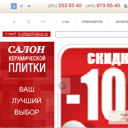
553 55 40
973-55-40
(901)
(495)
K
e:mail:
k-plitka@inbox.ru
енд:
Cartago
Бренд:
Courch
ллекция:
Realonda
Коллекция:
In