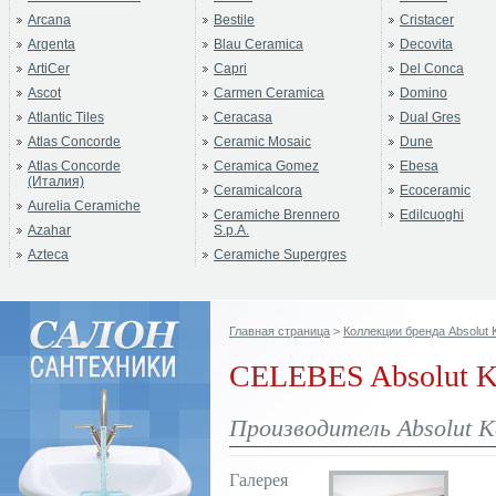
Arcana
Bestile
Cristacer
Argenta
Blau Ceramica
Decovita
ArtiCer
Capri
Del Conca
Ascot
Carmen Ceramica
Domino
Atlantic Tiles
Ceracasa
Dual Gres
Atlas Concorde
Ceramic Mosaic
Dune
Atlas Concorde
Ceramica Gomez
Ebesa
(Италия)
Ceramicalcora
Ecoceramic
Aurelia Ceramiche
Ceramiche Brennero
Edilcuoghi
Azahar
S.p.A.
Azteca
Ceramiche Supergres
Главная страница
>
Коллекции бренда Absolut 
CELEBES Absolut Ke
Производитель Absolut K
Галерея