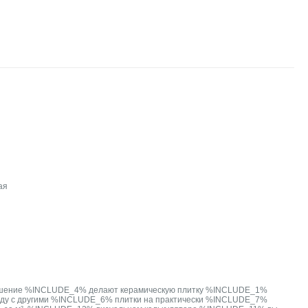
ая
ношение %INCLUDE_4% делают керамическую плитку %INCLUDE_1%
ряду с другими %INCLUDE_6% плитки на практически %INCLUDE_7%