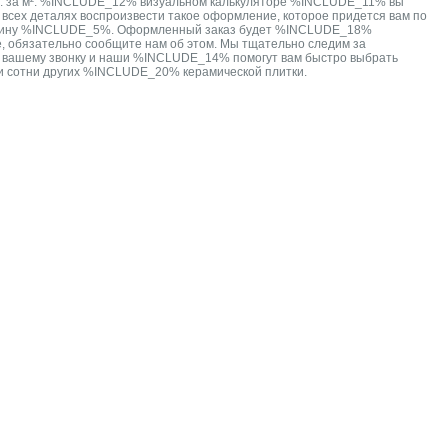
 за м². %INCLUDE_12% визуальном калькуляторе %INCLUDE_11% вы
ех деталях воспроизвести такое оформление, которое придется вам по
з корзину %INCLUDE_5%. Оформленный заказ будет %INCLUDE_18%
е, обязательно сообщите нам об этом. Мы тщательно следим за
ы вашему звонку и наши %INCLUDE_14% помогут вам быстро выбрать
и сотни других %INCLUDE_20% керамической плитки.