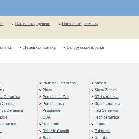
ка
Плитка под дерево
Плитка под камень
плитка
Немецкая плитка
Белорусская плитка
zu
Piemme Ceramiche
Sintesi
rca
Plaza
Slava Zaitsev
sa Ceramica
Porcelanite Dos
STN ceramica
a Corona
Porcelanosa
Superceramica
ica Ceramica
Prissmacer
Tau Ceramica
pole
QUA
Tecniceramica
Ceramica
Realonda
Tiandi
ti
Roberto Cavalli
Tubadzin
s
Roca
Undefa