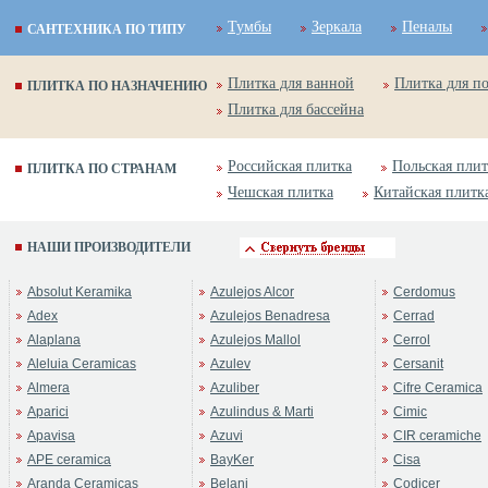
Тумбы
Зеркала
Пеналы
САНТЕХНИКА ПО ТИПУ
Плитка для ванной
Плитка для п
ПЛИТКА ПО НАЗНАЧЕНИЮ
Плитка для бассейна
Российская плитка
Польская плит
ПЛИТКА ПО СТРАНАМ
Чешская плитка
Китайская плитк
НАШИ ПРОИЗВОДИТЕЛИ
Absolut Keramika
Azulejos Alcor
Cerdomus
Adex
Azulejos Benadresa
Cerrad
Alaplana
Azulejos Mallol
Cerrol
Aleluia Ceramicas
Azulev
Cersanit
Almera
Azuliber
Cifre Ceramica
Aparici
Azulindus & Marti
Cimic
Apavisa
Azuvi
CIR ceramiche
APE ceramica
BayKer
Cisa
Aranda Ceramicas
Belani
Codicer