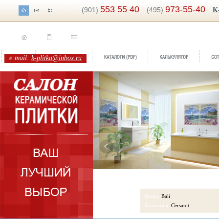
553 55 40
973-55-40
(901)
(495)
K
e:mail:
k-plitka@inbox.ru
ренд:
Sinua
Бренд:
Bali
оллекция:
Atlas Concorde
Коллекция:
Cersanit