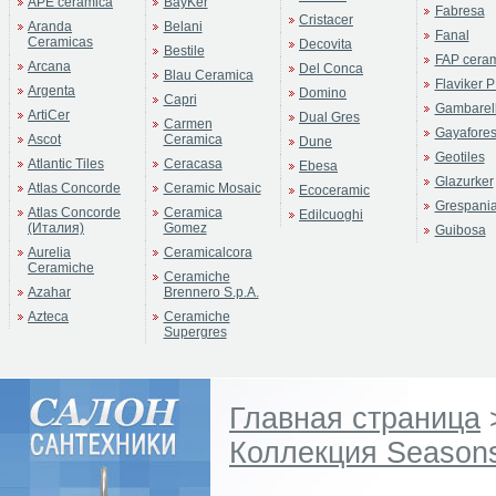
APE ceramica
BayKer
Fabresa
Cristacer
Aranda
Belani
Fanal
Ceramicas
Decovita
Bestile
FAP cera
Arcana
Del Conca
Blau Ceramica
Flaviker P
Argenta
Domino
Capri
Gambarell
ArtiCer
Dual Gres
Carmen
Gayafore
Ascot
Ceramica
Dune
Geotiles
Atlantic Tiles
Ceracasa
Ebesa
Glazurker
Atlas Concorde
Ceramic Mosaic
Ecoceramic
Grespani
Atlas Concorde
Ceramica
Edilcuoghi
(Италия)
Gomez
Guibosa
Aurelia
Ceramicalcora
Ceramiche
Ceramiche
Azahar
Brennero S.p.A.
Azteca
Ceramiche
Supergres
Главная страница
Коллекция Season