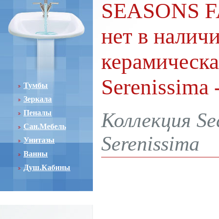
SEASONS FA
нет в налич
керамическа
Serenissima
Тумбы
Зеркала
Пеналы
Коллекция Se
Сан.Мебель
Serenissima
Унитазы
Ванны
Душ.Кабины