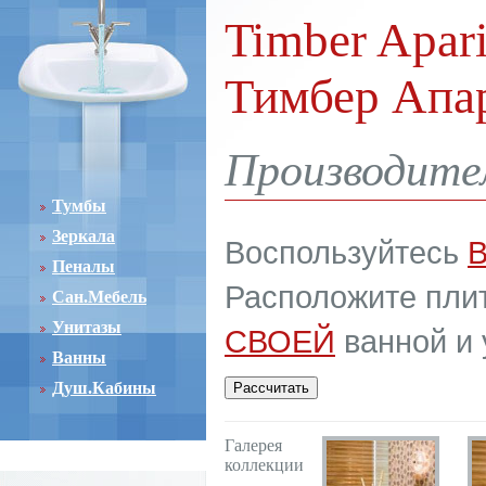
Timber Apari
Тимбер Апа
Производител
Тумбы
Зеркала
Воспользуйтесь
Пеналы
Расположите плит
Сан.Мебель
Унитазы
СВОЕЙ
ванной и 
Ванны
Душ.Кабины
Галерея
коллекции