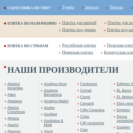
Тумбы
Зеркала
Пеналы
САНТЕХНИКА ПО ТИПУ
Плитка для ванной
Плитка для п
ПЛИТКА ПО НАЗНАЧЕНИЮ
Плитка под дерево
Плитка под к
Российская плитка
Польская плит
ПЛИТКА ПО СТРАНАМ
Немецкая плитка
Белорусская пл
НАШИ ПРОИЗВОДИТЕЛИ
Absolut
Azulejos Alcor
Cerdomus
Edilgres S
Keramika
Azulejos
Cerrad
EL Barco
Adex
Benadresa
Cerrol
EL Molino
Alaplana
Azulejos Mallol
Cersanit
Elios cer
Aleluia
Azulev
Cifre Ceramica
Emigres
Ceramicas
Azuliber
Cimic
Epoca
Almera
Azulindus &
ceramich
CIR ceramiche
Aparici
Marti
Exagres
Cisa
Apavisa
Azuvi