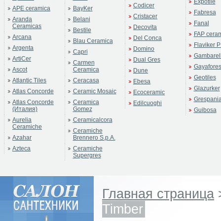
Expotile
Codicer
APE ceramica
BayKer
Fabresa
Cristacer
Aranda
Belani
Fanal
Ceramicas
Decovita
Bestile
FAP cera
Arcana
Del Conca
Blau Ceramica
Flaviker P
Argenta
Domino
Capri
Gambarell
ArtiCer
Dual Gres
Carmen
Gayafore
Ascot
Ceramica
Dune
Geotiles
Atlantic Tiles
Ceracasa
Ebesa
Glazurker
Atlas Concorde
Ceramic Mosaic
Ecoceramic
Grespani
Atlas Concorde
Ceramica
Edilcuoghi
(Италия)
Gomez
Guibosa
Aurelia
Ceramicalcora
Ceramiche
Ceramiche
Azahar
Brennero S.p.A.
Azteca
Ceramiche
Supergres
Главная страница
Timber