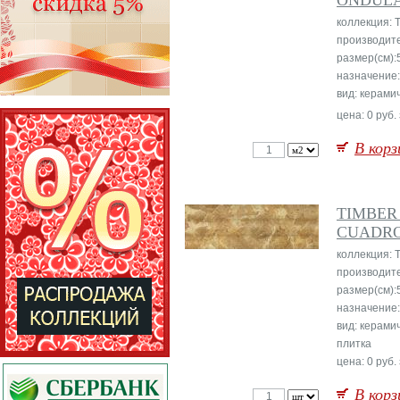
ONDUL
коллекция: 
производит
размер(см):
назначение:
вид: керами
цена: 0 руб.
В корз
TIMBER
CUADR
коллекция: 
производит
размер(см):
назначение:
вид: керами
плитка
цена: 0 руб.
В корз