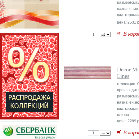
размер(см):
назначение:
вид: керами
цена: 2531 р
В корз
Decor Mi
Lines
коллекция: 
производит
размер(см):
назначение:
вид: керами
плитка
цена: 2289 р
В корз