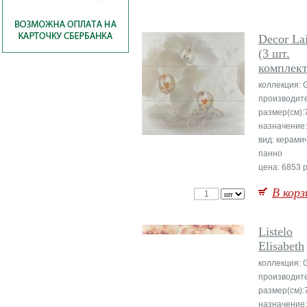
Decor La
(3 шт.
комплект
коллекция: 
производит
размер(см):
назначение:
вид: керами
панно
цена: 6853 р
В корз
Listelo
Elisabeth
коллекция: 
производит
размер(см):
назначение: