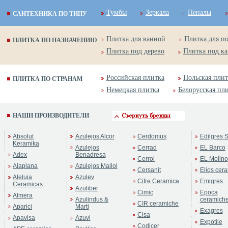
Тумбы
Зеркала
Пеналы
САНТЕХНИКА ПО ТИПУ
Плитка для ванной
Плитка для п
ПЛИТКА ПО НАЗНАЧЕНИЮ
Плитка под дерево
Плитка под к
Российская плитка
Польская плит
ПЛИТКА ПО СТРАНАМ
Немецкая плитка
Белорусская пл
НАШИ ПРОИЗВОДИТЕЛИ
Absolut
Azulejos Alcor
Cerdomus
Edilgres S
Keramika
Azulejos
Cerrad
EL Barco
Adex
Benadresa
Cerrol
EL Molino
Alaplana
Azulejos Mallol
Cersanit
Elios cer
Aleluia
Azulev
Cifre Ceramica
Emigres
Ceramicas
Azuliber
Cimic
Epoca
Almera
Azulindus &
ceramich
CIR ceramiche
Aparici
Marti
Exagres
Cisa
Apavisa
Azuvi
Expotile
Codicer