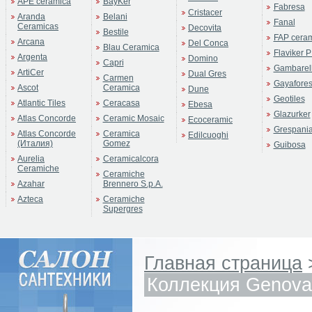
APE ceramica
BayKer
Fabresa
Cristacer
Aranda
Belani
Fanal
Ceramicas
Decovita
Bestile
FAP cera
Arcana
Del Conca
Blau Ceramica
Flaviker P
Argenta
Domino
Capri
Gambarell
ArtiCer
Dual Gres
Carmen
Gayafore
Ascot
Ceramica
Dune
Geotiles
Atlantic Tiles
Ceracasa
Ebesa
Glazurker
Atlas Concorde
Ceramic Mosaic
Ecoceramic
Grespani
Atlas Concorde
Ceramica
Edilcuoghi
(Италия)
Gomez
Guibosa
Aurelia
Ceramicalcora
Ceramiche
Ceramiche
Azahar
Brennero S.p.A.
Azteca
Ceramiche
Supergres
Главная страница
Коллекция Genova