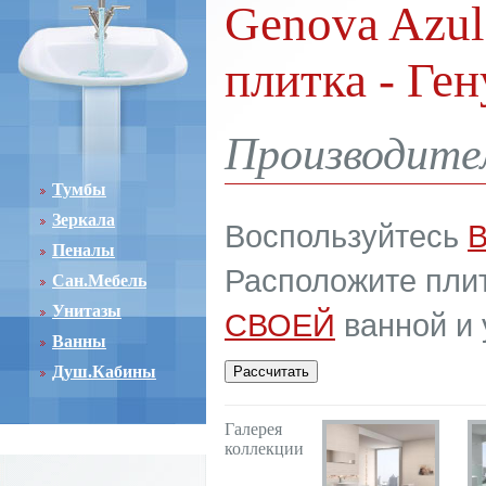
Genova Azul
плитка - Ге
Производител
Тумбы
Зеркала
Воспользуйтесь
Пеналы
Расположите плит
Сан.Мебель
Унитазы
СВОЕЙ
ванной и 
Ванны
Душ.Кабины
Галерея
коллекции