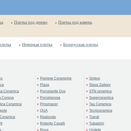
ка
Плитка под дерево
Плитка под камень
плитка
Немецкая плитка
Белорусская плитка
zu
Piemme Ceramiche
Sintesi
rca
Plaza
Slava Zaitsev
sa Ceramica
Porcelanite Dos
STN ceramica
a Corona
Porcelanosa
Superceramica
ica Ceramica
Prissmacer
Tau Ceramica
pole
QUA
Tecniceramica
Ceramica
Realonda
Tiandi
ti
Roberto Cavalli
Tubadzin
s
Roca
Undefa