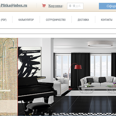
-Plitka@inbox.ru
Корзина
:
0
/
0
руб.
Оформ