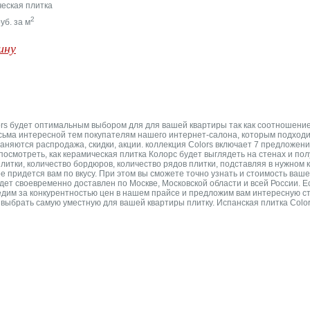
ческая плитка
2
уб. за м
ину
lors будет оптимальным выбором для для вашей квартиры так как соотношение
сьма интересной тем покупателям нашего интернет-салона, которым подходит
няются распродажа, скидки, акции. коллекция Colors включает 7 предложений
посмотреть, как керамическая плитка Колорс будет выглядеть на стенах и п
итки, количество бордюров, количество рядов плитки, подставляя в нужном 
 придется вам по вкусу. При этом вы сможете точно узнать и стоимость вашег
ет своевременно доставлен по Москве, Московской области и всей России. Е
дим за конкурентностью цен в нашем прайсе и предложим вам интересную ст
ыбрать самую уместную для вашей квартиры плитку. Испанская плитка Colors G