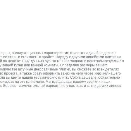
 цены, эксплуатационных характеристик, качества и дизайна делают
 ее стиль и стоимость в прайсе. Наряду с другими линейками плитки на
 по цене от 1397 до 1498 руб. за м². В наглядном и понятном визуальном
олу вашей кухни или ванной комнаты. Определяя размеры вашего
количестве штучные декоративные плитки, вы сможете во всех деталях
о проекта, а также сразу оформить заказ на него через корзину нашего
сли вы где-то нашли керамическую плитку Colors дешевле, обязательно
оимость на эту коллекцию. Мы всегда рады вашему звонку и наши
eotiles - замечательный вариант, но у нас есть и сотни других линеек