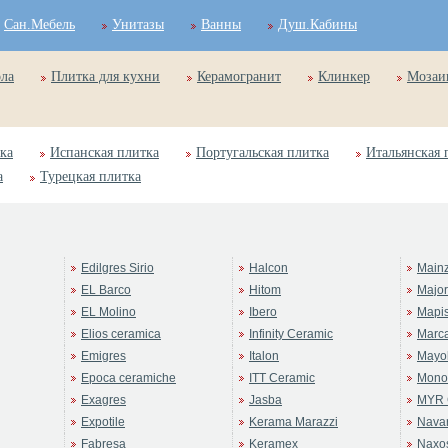
Сан.Мебель
Унитазы
Ванны
Душ.Кабины
ола
Плитка для кухни
Керамогранит
Клинкер
Мозаи
ка
Испанская плитка
Португальская плитка
Итальянская 
а
Турецкая плитка
Edilgres Sirio
Halcon
Main
EL Barco
Hitom
Majo
EL Molino
Ibero
Mapi
Elios ceramica
Infinity Ceramic
Marc
Emigres
Italon
Mayol
Epoca ceramiche
ITT Ceramic
Mono
Exagres
Jasba
MYR 
Expotile
Kerama Marazzi
Navar
Fabresa
Keramex
Naxo