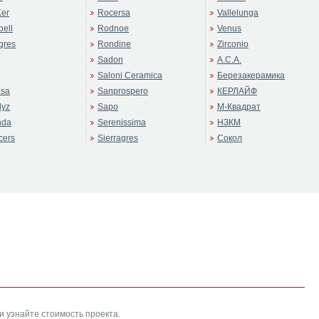
er
Rocersa
Vallelunga
ell
Rodnoe
Venus
gres
Rondine
Zirconio
Sadon
А.С.А.
Saloni Ceramica
Березакерамика
sa
Sanprospero
КЕРЛАЙФ
dyz
Sapo
М-Квадрат
nda
Serenissima
НЗКМ
cers
Sierragres
Сокол
и узнайте стоимость проекта.