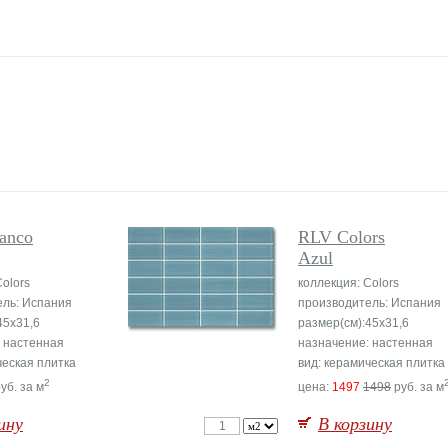
lanco
RLV Colors
Azul
Colors
коллекция: Colors
ель: Испания
производитель: Испания
45x31,6
размер(см):45x31,6
 настенная
назначение: настенная
ческая плитка
вид: керамическая плитка
2
уб. за м
цена:
1497
1498
руб. за м
ину
В корзину