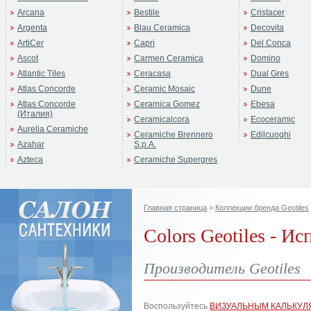
Arcana
Bestile
Cristacer
Argenta
Blau Ceramica
Decovita
ArtiCer
Capri
Del Conca
Ascot
Carmen Ceramica
Domino
Atlantic Tiles
Ceracasa
Dual Gres
Atlas Concorde
Ceramic Mosaic
Dune
Atlas Concorde
Ceramica Gomez
Ebesa
(Италия)
Ceramicalcora
Ecoceramic
Aurelia Ceramiche
Ceramiche Brennero
Edilcuoghi
Azahar
S.p.A.
Azteca
Ceramiche Supergres
Главная страница
>
Коллекции бренда Geotiles
Colors Geotiles - И
Производитель Geotiles
Воспользуйтесь
ВИЗУАЛЬНЫМ КАЛЬКУЛ