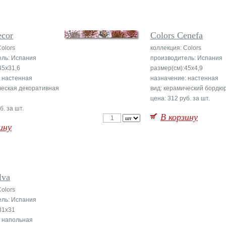
ecor
Colors Cenefa
Colors
коллекция: Colors
ель: Испания
производитель: Испания
45x31,6
размер(см):45x4,9
 настенная
назначение: настенная
ческая декоративная
вид: керамический бордю
цена: 312 руб. за шт.
б. за шт.
В корзину
ину
lva
Colors
ель: Испания
31x31
: напольная