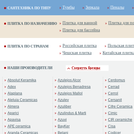
Тумбы
Зеркала
Пеналы
САНТЕХНИКА ПО ТИПУ
Плитка для ванной
Плитка для п
ПЛИТКА ПО НАЗНАЧЕНИЮ
Плитка для бассейна
Российская плитка
Польская плит
ПЛИТКА ПО СТРАНАМ
Чешская плитка
Китайская плитк
НАШИ ПРОИЗВОДИТЕЛИ
Absolut Keramika
Azulejos Alcor
Cerdomus
Adex
Azulejos Benadresa
Cerrad
Alaplana
Azulejos Mallol
Cerrol
Aleluia Ceramicas
Azulev
Cersanit
Almera
Azuliber
Cifre Ceramica
Aparici
Azulindus & Marti
Cimic
Apavisa
Azuvi
CIR ceramiche
APE ceramica
BayKer
Cisa
Aranda Ceramicas
Belani
Codicer