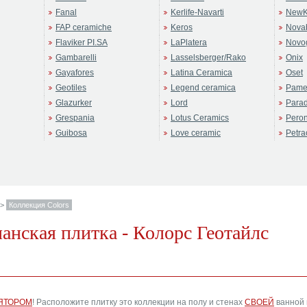
Fanal
Kerlife-Navarti
NewK
FAP ceramiche
Keros
Novab
Flaviker PI.SA
LaPlatera
Novo
Gambarelli
Lasselsberger/Rako
Onix
Gayafores
Latina Ceramica
Oset
Geotiles
Legend ceramica
Pame
Glazurker
Lord
Para
Grespania
Lotus Ceramics
Pero
Guibosa
Love ceramic
Petra
>
Коллекция Colors
спанская плитка - Колорс Геотайлс
ЯТОРОМ
! Расположите плитку это коллекции на полу и стенах
СВОЕЙ
ванной 