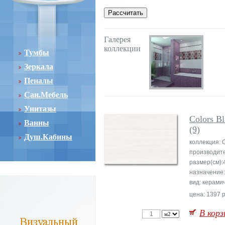
Галерея
коллекции
Тумбы
Зеркала
Пеналы
Сан.Мебель
Унитазы
Colors B
Ванны
(9)
Душ.Кабины
коллекция: 
производит
размер(см):
назначение:
вид: керами
цена: 1397 р
В корз