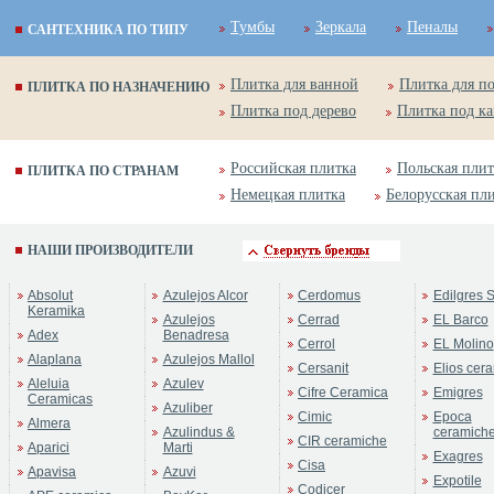
Тумбы
Зеркала
Пеналы
САНТЕХНИКА ПО ТИПУ
Плитка для ванной
Плитка для п
ПЛИТКА ПО НАЗНАЧЕНИЮ
Плитка под дерево
Плитка под к
Российская плитка
Польская плит
ПЛИТКА ПО СТРАНАМ
Немецкая плитка
Белорусская пл
НАШИ ПРОИЗВОДИТЕЛИ
Absolut
Azulejos Alcor
Cerdomus
Edilgres S
Keramika
Azulejos
Cerrad
EL Barco
Adex
Benadresa
Cerrol
EL Molino
Alaplana
Azulejos Mallol
Cersanit
Elios cer
Aleluia
Azulev
Cifre Ceramica
Emigres
Ceramicas
Azuliber
Cimic
Epoca
Almera
Azulindus &
ceramich
CIR ceramiche
Aparici
Marti
Exagres
Cisa
Apavisa
Azuvi
Expotile
Codicer