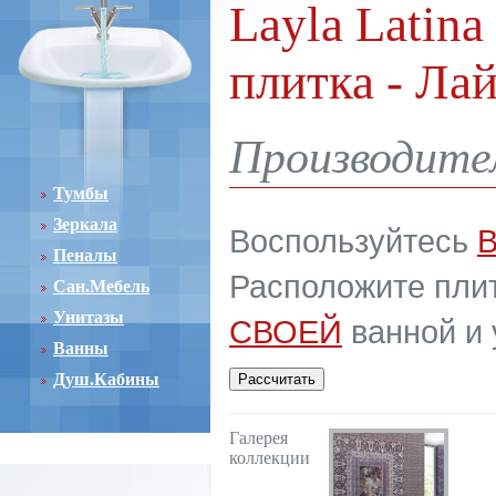
Layla Latina
плитка - Ла
Производител
Тумбы
Зеркала
Воспользуйтесь
Пеналы
Расположите плит
Сан.Мебель
Унитазы
СВОЕЙ
ванной и 
Ванны
Душ.Кабины
Галерея
коллекции