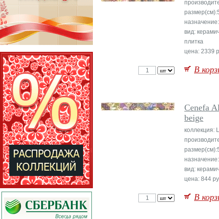
производит
размер(см):
назначение:
вид: керами
плитка
цена: 2339 р
В корз
Cenefa A
beige
коллекция: 
производит
размер(см):
назначение:
вид: керами
цена: 844 ру
В корз