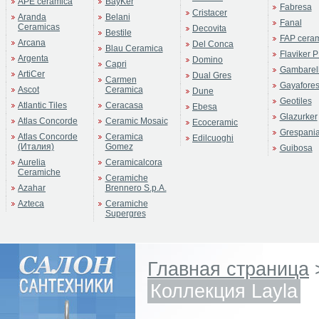
APE ceramica
BayKer
Fabresa
Cristacer
Aranda
Belani
Fanal
Ceramicas
Decovita
Bestile
FAP cera
Arcana
Del Conca
Blau Ceramica
Flaviker P
Argenta
Domino
Capri
Gambarell
ArtiCer
Dual Gres
Carmen
Gayafore
Ascot
Ceramica
Dune
Geotiles
Atlantic Tiles
Ceracasa
Ebesa
Glazurker
Atlas Concorde
Ceramic Mosaic
Ecoceramic
Grespani
Atlas Concorde
Ceramica
Edilcuoghi
(Италия)
Gomez
Guibosa
Aurelia
Ceramicalcora
Ceramiche
Ceramiche
Azahar
Brennero S.p.A.
Azteca
Ceramiche
Supergres
Главная страница
Коллекция Layla