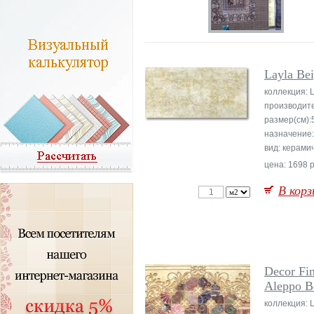
Layla Be
коллекция: 
производит
размер(см):
назначение:
вид: керами
цена: 1698 р
В корз
Decor Fin
Aleppo B
коллекция: 