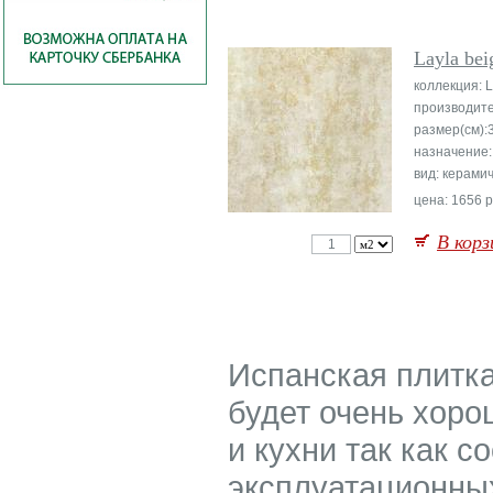
Layla bei
коллекция: L
производите
размер(см):
назначение:
вид: керами
цена: 1656 р
В корз
Испанская плитка
будет очень хор
и кухни так как 
эксплуатационных