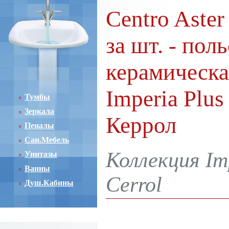
Centro Aster
за шт. - пол
керамическа
Imperia Plus
Тумбы
Зеркала
Керрол
Пеналы
Сан.Мебель
Коллекция Im
Унитазы
Ванны
Cerrol
Душ.Кабины