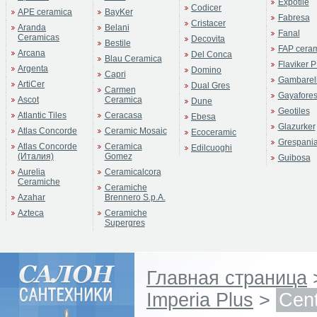
Expotile
Codicer
APE ceramica
BayKer
Fabresa
Cristacer
Aranda
Belani
Fanal
Ceramicas
Decovita
Bestile
FAP cera
Arcana
Del Conca
Blau Ceramica
Flaviker P
Argenta
Domino
Capri
Gambarell
ArtiCer
Dual Gres
Carmen
Gayafore
Ascot
Ceramica
Dune
Geotiles
Atlantic Tiles
Ceracasa
Ebesa
Glazurker
Atlas Concorde
Ceramic Mosaic
Ecoceramic
Grespani
Atlas Concorde
Ceramica
Edilcuoghi
(Италия)
Gomez
Guibosa
Aurelia
Ceramicalcora
Ceramiche
Ceramiche
Azahar
Brennero S.p.A.
Azteca
Ceramiche
Supergres
Главная страница
Imperia Plus
>
Cent