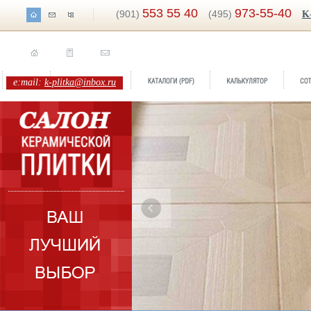
553 55 40
973-55-40
(901)
(495)
K
e:mail:
k-plitka@inbox.ru
ренд:
Ubeda
оллекция:
Sierragres