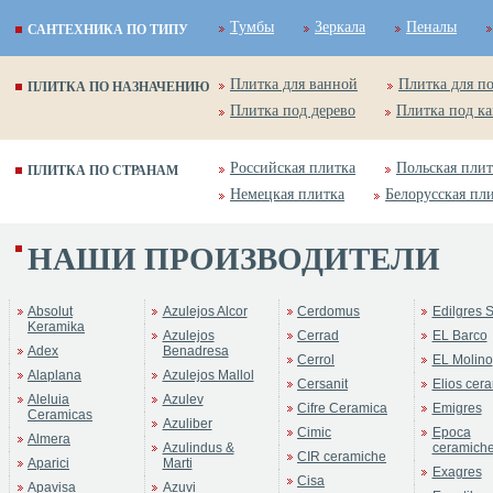
Тумбы
Зеркала
Пеналы
САНТЕХНИКА ПО ТИПУ
Плитка для ванной
Плитка для п
ПЛИТКА ПО НАЗНАЧЕНИЮ
Плитка под дерево
Плитка под к
Российская плитка
Польская плит
ПЛИТКА ПО СТРАНАМ
Немецкая плитка
Белорусская пл
НАШИ ПРОИЗВОДИТЕЛИ
Absolut
Azulejos Alcor
Cerdomus
Edilgres S
Keramika
Azulejos
Cerrad
EL Barco
Adex
Benadresa
Cerrol
EL Molino
Alaplana
Azulejos Mallol
Cersanit
Elios cer
Aleluia
Azulev
Cifre Ceramica
Emigres
Ceramicas
Azuliber
Cimic
Epoca
Almera
Azulindus &
ceramich
CIR ceramiche
Aparici
Marti
Exagres
Cisa
Apavisa
Azuvi