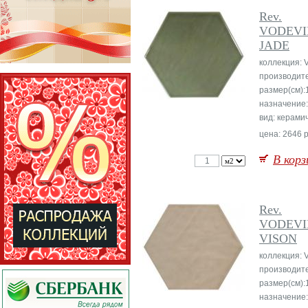
Rev.
VODEVI
JADE
коллекция: V
производит
размер(см):
назначение:
вид: керами
цена: 2646 р
В корз
Rev.
VODEVI
VISON
коллекция: V
производит
размер(см):
назначение: