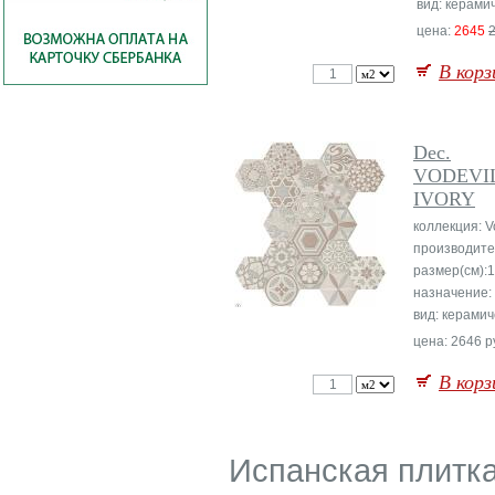
вид: керами
цена:
2645
В корз
Dec.
VODEVI
IVORY
коллекция: V
производите
размер(см):1
назначение:
вид: керамич
цена: 2646 р
В корз
Испанская плитка 