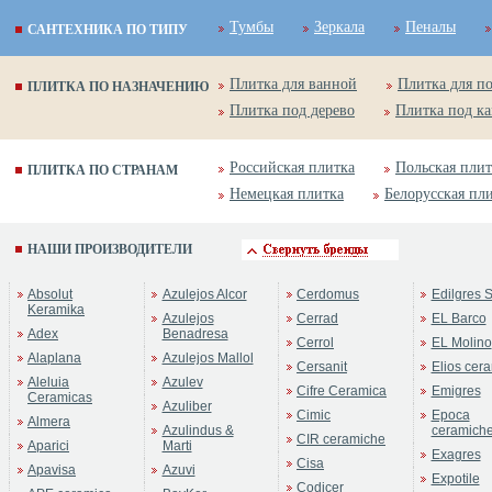
Тумбы
Зеркала
Пеналы
САНТЕХНИКА ПО ТИПУ
Плитка для ванной
Плитка для п
ПЛИТКА ПО НАЗНАЧЕНИЮ
Плитка под дерево
Плитка под к
Российская плитка
Польская плит
ПЛИТКА ПО СТРАНАМ
Немецкая плитка
Белорусская пл
НАШИ ПРОИЗВОДИТЕЛИ
Absolut
Azulejos Alcor
Cerdomus
Edilgres S
Keramika
Azulejos
Cerrad
EL Barco
Adex
Benadresa
Cerrol
EL Molino
Alaplana
Azulejos Mallol
Cersanit
Elios cer
Aleluia
Azulev
Cifre Ceramica
Emigres
Ceramicas
Azuliber
Cimic
Epoca
Almera
Azulindus &
ceramich
CIR ceramiche
Aparici
Marti
Exagres
Cisa
Apavisa
Azuvi
Expotile
Codicer