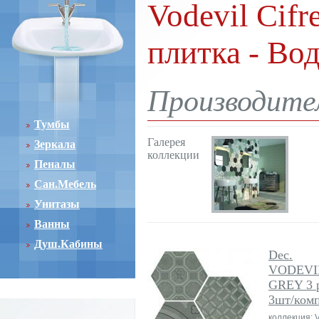
Vodevil Cifr
плитка - Во
Производител
Тумбы
Галерея
Зеркала
коллекции
Пеналы
Сан.Мебель
Унитазы
Ванны
Душ.Кабины
Dec.
VODEVI
GREY 3 
3шт/комп
коллекция: V