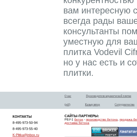
вам интересную с
всегда рады ваш
консультанты пом
уместную для ваш
плитка Vodevil Ci
но у нас есть и с
плитки.
О нас
Производители керамической плитки
(pdf)
Калькулятор
Сотрудничество
САЙТЫ-ПАРТНЕРЫ:
КОНТАКТЫ
РБУ-1
бетон
-
производство бетона
,
продажа б
8-495-973-50-94
доставка бетона
8-495-973-55-40
K-Plitka@inbox.ru