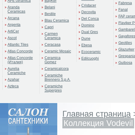
APE ceramica
BayKer
Fabresa
Cristacer
Aranda
Belani
Fanal
Ceramicas
Decovita
Bestile
FAP cera
Arcana
Del Conca
Blau Ceramica
Flaviker P
Argenta
Domino
Capri
Gambarell
ArtiCer
Dual Gres
Carmen
Gayafore
Ascot
Ceramica
Dune
Geotiles
Atlantic Tiles
Ceracasa
Ebesa
Glazurker
Atlas Concorde
Ceramic Mosaic
Ecoceramic
Grespani
Atlas Concorde
Ceramica
Edilcuoghi
(Италия)
Gomez
Guibosa
Aurelia
Ceramicalcora
Ceramiche
Ceramiche
Azahar
Brennero S.p.A.
Azteca
Ceramiche
Supergres
Главная страница
Коллекция Vodevil