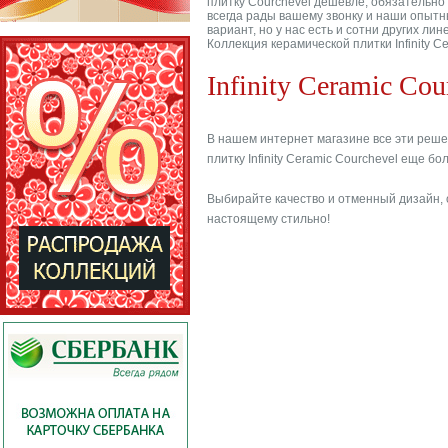
плитку Courchevel дешевле, обязательно
всегда рады вашему звонку и наши опытны
вариант, но у нас есть и сотни других лин
Коллекция керамической плитки Infinity 
Infinity Ceramic Cou
В нашем интернет магазине все эти реше
плитку Infinity Ceramic Courchevel еще 
Выбирайте качество и отменный дизайн, 
настоящему стильно!