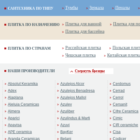
Тумбы
Зеркала
Пеналы
САНТЕХНИКА ПО ТИПУ
Плитка для ванной
Плитка для п
ПЛИТКА ПО НАЗНАЧЕНИЮ
Плитка для бассейна
Российская плитка
Польская плит
ПЛИТКА ПО СТРАНАМ
Чешская плитка
Китайская плитк
НАШИ ПРОИЗВОДИТЕЛИ
Absolut Keramika
Azulejos Alcor
Cerdomus
Adex
Azulejos Benadresa
Cerrad
Alaplana
Azulejos Mallol
Cerrol
Aleluia Ceramicas
Azulev
Cersanit
Almera
Azuliber
Cifre Ceramica
Aparici
Azulindus & Marti
Cimic
Apavisa
Azuvi
CIR ceramiche
APE ceramica
BayKer
Cisa
Aranda Ceramicas
Belani
Codicer