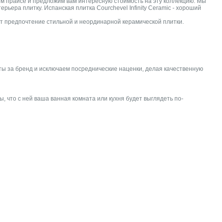
ем прайсе и предложим вам интересную стоимость на эту коллекцию. Мы
ера плитку. Испанская плитка Courchevel Infinity Ceramic - хороший
дает предпочтение стильной и неординарной керамической плитки.
ы за бренд и исключаем посреднические наценки, делая качественную
 что с ней ваша ванная комната или кухня будет выглядеть по-