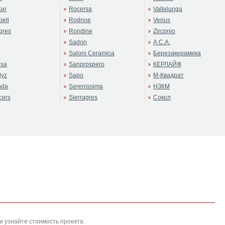
er
Rocersa
Vallelunga
ell
Rodnoe
Venus
gres
Rondine
Zirconio
Sadon
А.С.А.
Saloni Ceramica
Березакерамика
sa
Sanprospero
КЕРЛАЙФ
dyz
Sapo
М-Квадрат
nda
Serenissima
НЗКМ
cers
Sierragres
Сокол
и узнайте стоимость проекта.