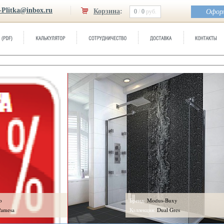
-Plitka@inbox.ru
Корзина
:
0
/
0
руб.
Оформ
Бренд:
Modus-Buxy
sa
Коллекция:
Dual Gres