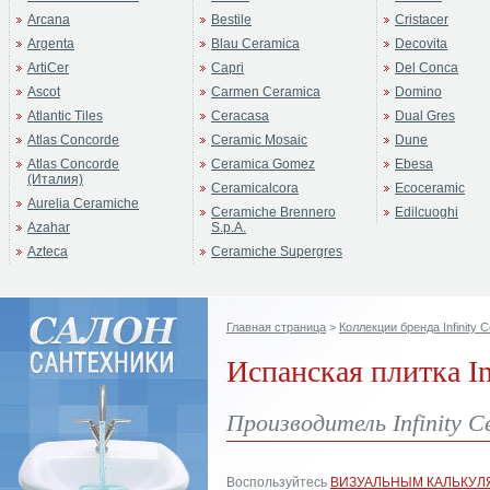
Arcana
Bestile
Cristacer
Argenta
Blau Ceramica
Decovita
ArtiCer
Capri
Del Conca
Ascot
Carmen Ceramica
Domino
Atlantic Tiles
Ceracasa
Dual Gres
Atlas Concorde
Ceramic Mosaic
Dune
Atlas Concorde
Ceramica Gomez
Ebesa
(Италия)
Ceramicalcora
Ecoceramic
Aurelia Ceramiche
Ceramiche Brennero
Edilcuoghi
Azahar
S.p.A.
Azteca
Ceramiche Supergres
Главная страница
>
Коллекции бренда Infinity 
Испанская плитка In
Производитель Infinity C
Воспользуйтесь
ВИЗУАЛЬНЫМ КАЛЬКУЛ