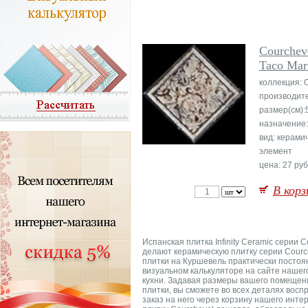
Courchev
Taco Mar
коллекция: 
производит
размер(см):
назначение
вид: керами
элемент
цена: 27 руб
В корз
Испанская плитка Infinity Ceramic серии
делают керамическую плитку серии Courc
плитки на Куршевель практически постоян
визуальном калькуляторе на сайте нашег
кухни. Задавая размеры вашего помещени
плитки, вы сможете во всех деталях восп
заказ на него через корзину нашего инте