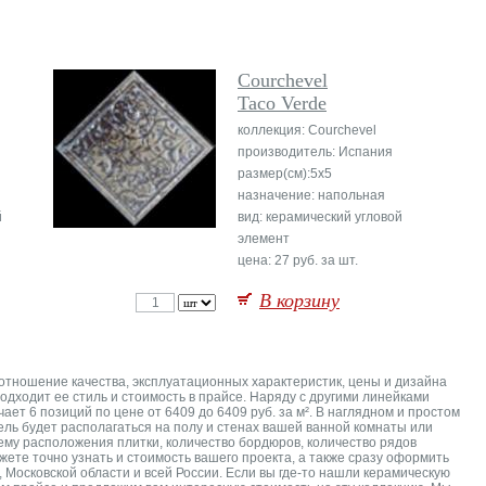
Courchevel
Taco Verde
коллекция: Courchevel
производитель: Испания
размер(см):5x5
назначение: напольная
й
вид: керамический угловой
элемент
цена: 27 руб. за шт.
В корзину
соотношение качества, эксплуатационных характеристик, цены и дизайна
дходит ее стиль и стоимость в прайсе. Наряду с другими линейками
ет 6 позиций по цене от 6409 до 6409 руб. за м². В наглядном и простом
ель будет располагаться на полу и стенах вашей ванной комнаты или
ему расположения плитки, количество бордюров, количество рядов
жете точно узнать и стоимость вашего проекта, а также сразу оформить
 Московской области и всей России. Если вы где-то нашли керамическую