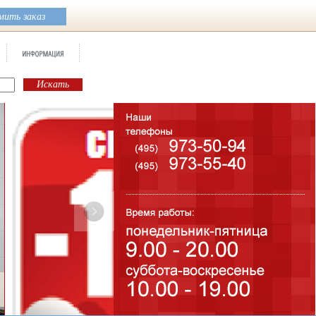
ить заказ
Бренд:
Futura Tifany
Коллекция:
Pamesa