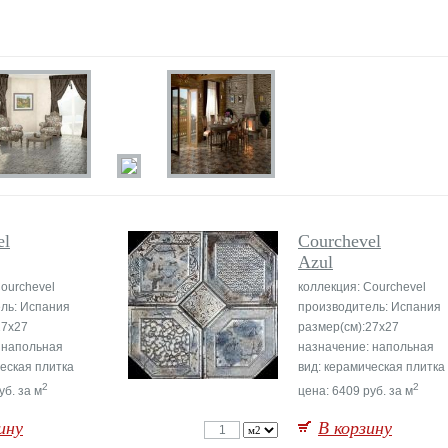
el
Courchevel
Azul
Courchevel
коллекция: Courchevel
ль: Испания
производитель: Испания
27x27
размер(см):27x27
 напольная
назначение: напольная
ческая плитка
вид: керамическая плитка
2
2
уб. за м
цена: 6409 руб. за м
ину
В корзину