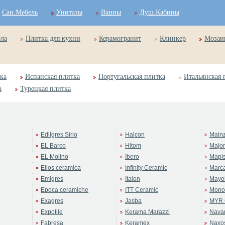
Сан.Мебель
Унитазы
Ванны
Душ.Кабины
ола
Плитка для кухни
Керамогранит
Клинкер
Мозаи
ка
Испанская плитка
Португальская плитка
Итальянская 
а
Турецкая плитка
Edilgres Sirio
Halcon
Main
EL Barco
Hitom
Majo
EL Molino
Ibero
Mapi
Elios ceramica
Infinity Ceramic
Marc
Emigres
Italon
Mayol
Epoca ceramiche
ITT Ceramic
Mono
Exagres
Jasba
MYR 
Expotile
Kerama Marazzi
Navar
Fabresa
Keramex
Naxo