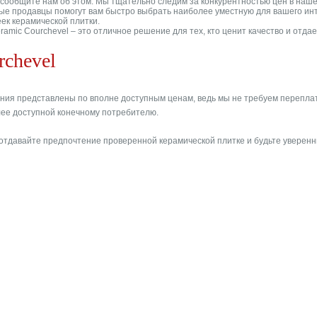
 сообщите нам об этом. Мы тщательно следим за конкурентностью цен в наш
е продавцы помогут вам быстро выбрать наиболее уместную для вашего интерь
еек керамической плитки.
Ceramic Courchevel – это отличное решение для тех, кто ценит качество и от
rchevel
ния представлены по вполне доступным ценам, ведь мы не требуем переплат
более доступной конечному потребителю.
отдавайте предпочтение проверенной керамической плитке и будьте уверенны,