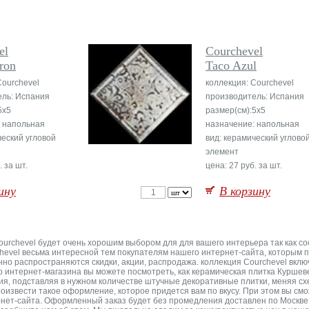
el
Courchevel
ron
Taco Azul
Courchevel
коллекция: Courchevel
ель: Испания
производитель: Испания
5x5
размер(см):5x5
: напольная
назначение: напольная
ческий угловой
вид: керамический углово
элемент
. за шт.
цена: 27 руб. за шт.
ину
В корзину
 Courchevel будет очень хорошим выбором для для вашего интерьера так как 
hevel весьма интересной тем покупателям нашего интернет-сайта, которым по
но распространяются скидки, акции, распродажа. коллекция Courchevel включа
о интернет-магазина вы можете посмотреть, как керамическая плитка Куршев
я, подставляя в нужном количестве штучные декоративные плитки, меняя сх
роизвести такое оформление, которое придется вам по вкусу. При этом вы смо
рнет-сайта. Оформленный заказ будет без промедления доставлен по Москве,