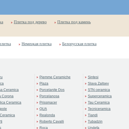
ка
Плитка под дерево
Плитка под камень
плитка
Немецкая плитка
Белорусская плитка
zu
Piemme Ceramiche
Sintesi
rca
Plaza
Slava Zaitsev
sa Ceramica
Porcelanite Dos
STN ceramica
a Corona
Porcelanosa
Superceramica
ica Ceramica
Prissmacer
Tau Ceramica
pole
QUA
Tecniceramica
Ceramica
Realonda
Tiandi
ti
Roberto Cavalli
Tubadzin
s
Roca
Undefa