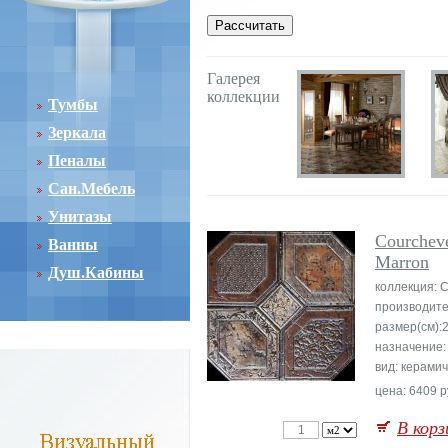
Галерея
коллекции
Тумбы
Зеркала
Пеналы
Сан.Мебель
Унитазы
Courchev
Ванны
Marron
Душ.Кабины
коллекция: 
производите
размер(см):
назначение:
вид: керами
цена: 6409 р
В корз