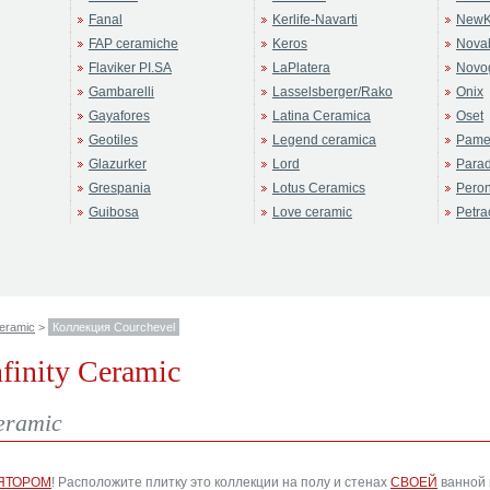
Fanal
Kerlife-Navarti
NewK
FAP ceramiche
Keros
Novab
Flaviker PI.SA
LaPlatera
Novo
Gambarelli
Lasselsberger/Rako
Onix
Gayafores
Latina Ceramica
Oset
Geotiles
Legend ceramica
Pame
Glazurker
Lord
Para
Grespania
Lotus Ceramics
Pero
Guibosa
Love ceramic
Petra
Ceramic
>
Коллекция Courchevel
finity Ceramic
eramic
ЯТОРОМ
! Расположите плитку это коллекции на полу и стенах
СВОЕЙ
ванной 