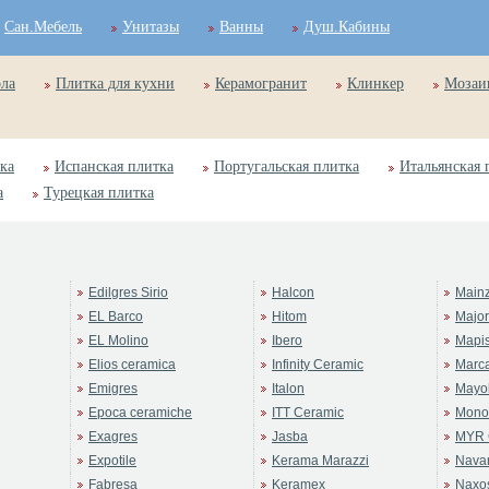
Сан.Мебель
Унитазы
Ванны
Душ.Кабины
ола
Плитка для кухни
Керамогранит
Клинкер
Мозаи
ка
Испанская плитка
Португальская плитка
Итальянская 
а
Турецкая плитка
Edilgres Sirio
Halcon
Main
EL Barco
Hitom
Majo
EL Molino
Ibero
Mapi
Elios ceramica
Infinity Ceramic
Marc
Emigres
Italon
Mayol
Epoca ceramiche
ITT Ceramic
Mono
Exagres
Jasba
MYR 
Expotile
Kerama Marazzi
Navar
Fabresa
Keramex
Naxo