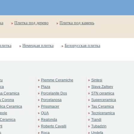
ка
Плитка под дерево
Плитка под камень
плитка
Немецкая плитка
Белорусская плитка
zu
Piemme Ceramiche
Sintesi
rca
Plaza
Slava Zaitsev
sa Ceramica
Porcelanite Dos
STN ceramica
a Corona
Porcelanosa
Superceramica
ica Ceramica
Prissmacer
Tau Ceramica
pole
QUA
Tecniceramica
Ceramica
Realonda
Tiandi
ti
Roberto Cavalli
Tubadzin
s
Roca
Undefa