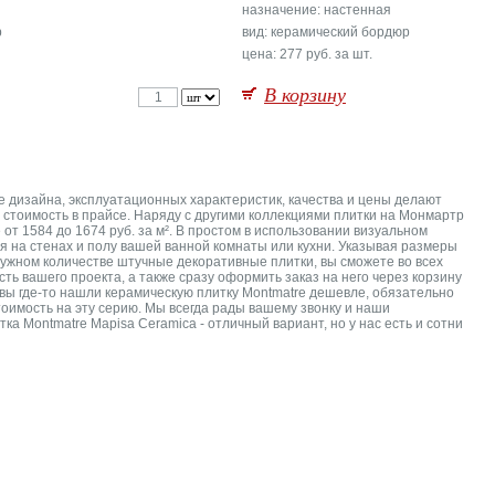
назначение: настенная
р
вид: керамический бордюр
цена: 277 руб. за шт.
В корзину
е дизайна, эксплуатационных характеристик, качества и цены делают
 стоимость в прайсе. Наряду с другими коллекциями плитки на Монмартр
от 1584 до 1674 руб. за м². В простом в использовании визуальном
я на стенах и полу вашей ванной комнаты или кухни. Указывая размеры
нужном количестве штучные декоративные плитки, вы сможете во всех
ть вашего проекта, а также сразу оформить заказ на него через корзину
 вы где-то нашли керамическую плитку Montmatre дешевле, обязательно
оимость на эту серию. Мы всегда рады вашему звонку и наши
 Montmatre Mapisa Ceramica - отличный вариант, но у нас есть и сотни