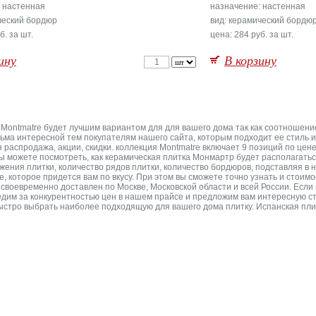
 настенная
назначение: настенная
ческий бордюр
вид: керамический бордю
б. за шт.
цена: 284 руб. за шт.
ину
В корзину
 Montmatre будет лучшим вариантом для для вашего дома так как соотношени
сьма интересной тем покупателям нашего сайта, которым подходит ее стиль и
распродажа, акции, скидки. коллекция Montmatre включает 9 позиций по цене 
ы можете посмотреть, как керамическая плитка Монмартр будет располагатьс
ения плитки, количество рядов плитки, количество бордюров, подставляя в 
 которое придется вам по вкусу. При этом вы сможете точно узнать и стоимос
своевременно доставлен по Москве, Московской области и всей России. Если
дим за конкурентностью цен в нашем прайсе и предложим вам интересную ст
стро выбрать наиболее подходящую для вашего дома плитку. Испанская плитка