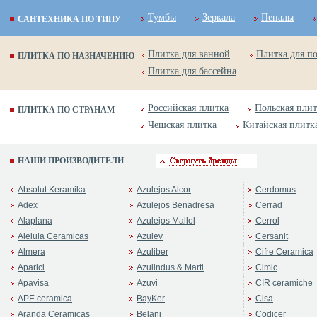
Тумбы
Зеркала
Пеналы
САНТЕХНИКА ПО ТИПУ
Плитка для ванной
Плитка для п
ПЛИТКА ПО НАЗНАЧЕНИЮ
Плитка для бассейна
Российская плитка
Польская плит
ПЛИТКА ПО СТРАНАМ
Чешская плитка
Китайская плитк
НАШИ ПРОИЗВОДИТЕЛИ
Absolut Keramika
Azulejos Alcor
Cerdomus
Adex
Azulejos Benadresa
Cerrad
Alaplana
Azulejos Mallol
Cerrol
Aleluia Ceramicas
Azulev
Cersanit
Almera
Azuliber
Cifre Ceramica
Aparici
Azulindus & Marti
Cimic
Apavisa
Azuvi
CIR ceramiche
APE ceramica
BayKer
Cisa
Aranda Ceramicas
Belani
Codicer