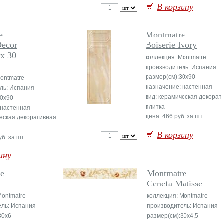
В корзину
e
Montmatre
Decor
Boiserie Ivory
 x 30
коллекция: Montmatre
производитель: Испания
размер(см):30x90
ontmatre
назначение: настенная
ль: Испания
вид: керамическая декора
30x90
плитка
 настенная
цена: 466 руб. за шт.
ческая декоративная
В корзину
б. за шт.
ину
re
Montmatre
Cenefa Matisse
Montmatre
коллекция: Montmatre
ель: Испания
производитель: Испания
30x6
размер(см):30x4,5