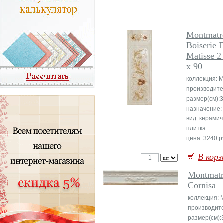
Montmatr
Boiserie 
Matisse 2
x 90
коллекция: M
производите
размер(см):
назначение:
вид: керами
плитка
цена: 3240 ру
В корз
Montmat
Cornisa
коллекция: 
производит
размер(см):