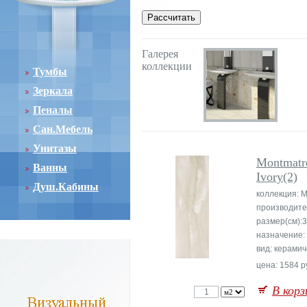
Галерея
коллекции
Тумбы
Зеркала
Пеналы
Сан.Мебель
Унитазы
Montmatr
Ванны
Ivory(2)
Душ.Кабины
коллекция: M
производите
размер(см):
назначение:
вид: керамич
цена: 1584 р
В корз