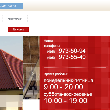
ить заказ
Бренд:
Parks
Коллекция:
BayKer