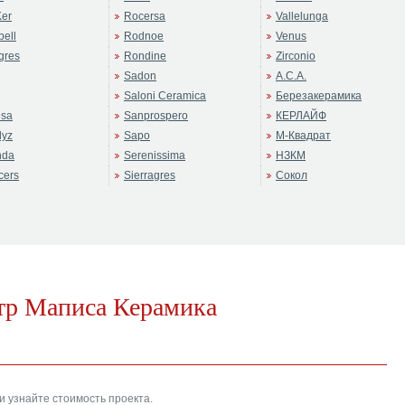
er
Rocersa
Vallelunga
ell
Rodnoe
Venus
gres
Rondine
Zirconio
Sadon
А.С.А.
Saloni Ceramica
Березакерамика
sa
Sanprospero
КЕРЛАЙФ
dyz
Sapo
М-Квадрат
nda
Serenissima
НЗКМ
cers
Sierragres
Сокол
ртр Маписа Керамика
и узнайте стоимость проекта.