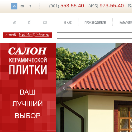
553 55 40
973-55-40
(901)
(495)
K
e:mail:
k-plitka@inbox.ru