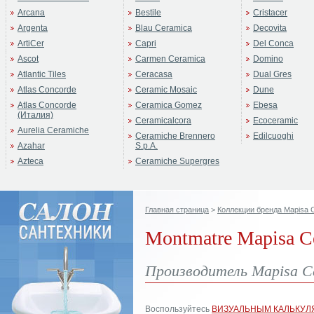
Arcana
Bestile
Cristacer
Argenta
Blau Ceramica
Decovita
ArtiCer
Capri
Del Conca
Ascot
Carmen Ceramica
Domino
Atlantic Tiles
Ceracasa
Dual Gres
Atlas Concorde
Ceramic Mosaic
Dune
Atlas Concorde
Ceramica Gomez
Ebesa
(Италия)
Ceramicalcora
Ecoceramic
Aurelia Ceramiche
Ceramiche Brennero
Edilcuoghi
Azahar
S.p.A.
Azteca
Ceramiche Supergres
Главная страница
>
Коллекции бренда Mapisa 
Montmatre Mapisa C
Производитель Mapisa C
Воспользуйтесь
ВИЗУАЛЬНЫМ КАЛЬКУЛ