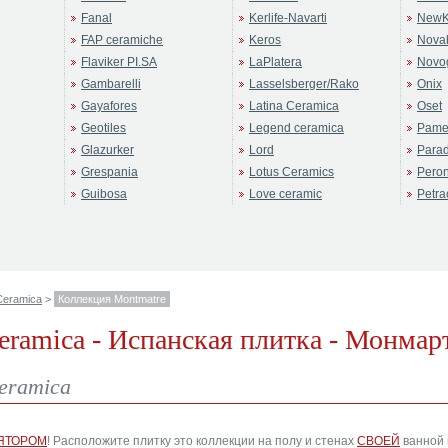
Fanal
Kerlife-Navarti
NewK
FAP ceramiche
Keros
Novab
Flaviker PI.SA
LaPlatera
Novo
Gambarelli
Lasselsberger/Rako
Onix
Gayafores
Latina Ceramica
Oset
Geotiles
Legend ceramica
Pame
Glazurker
Lord
Para
Grespania
Lotus Ceramics
Pero
Guibosa
Love ceramic
Petra
Ceramica
>
Коллекция Montmatre
eramica - Испанская плитка - Монма
eramica
ЯТОРОМ
! Расположите плитку это коллекции на полу и стенах
СВОЕЙ
ванной 