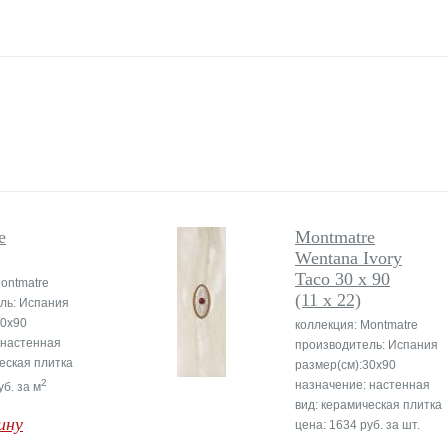
e
Montmatre
Wentana Ivory
Taco 30 x 90
ontmatre
(11 x 22)
ль: Испания
30x90
коллекция: Montmatre
 настенная
производитель: Испания
еская плитка
размер(см):30x90
2
назначение: настенная
уб. за м
вид: керамическая плитка
ину
цена: 1634 руб. за шт.