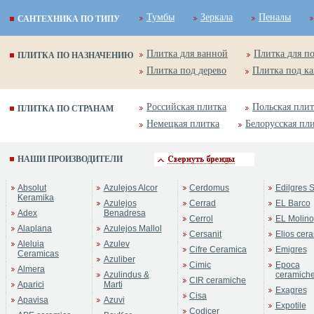
Тумбы
Зеркала
Пеналы
САНТЕХНИКА ПО ТИПУ
Плитка для ванной
Плитка для п
ПЛИТКА ПО НАЗНАЧЕНИЮ
Плитка под дерево
Плитка под к
Российская плитка
Польская плит
ПЛИТКА ПО СТРАНАМ
Немецкая плитка
Белорусская пл
НАШИ ПРОИЗВОДИТЕЛИ
Absolut
Azulejos Alcor
Cerdomus
Edilgres S
Keramika
Azulejos
Cerrad
EL Barco
Adex
Benadresa
Cerrol
EL Molino
Alaplana
Azulejos Mallol
Cersanit
Elios cer
Aleluia
Azulev
Cifre Ceramica
Emigres
Ceramicas
Azuliber
Cimic
Epoca
Almera
Azulindus &
ceramich
CIR ceramiche
Aparici
Marti
Exagres
Cisa
Apavisa
Azuvi
Expotile
Codicer