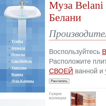
Муза Belani 
Белани
Производител
Тумбы
Зеркала
Воспользуйтесь
Пеналы
Расположите плит
Сан.Мебель
Унитазы
СВОЕЙ
ванной и 
Ванны
Душ.Кабины
Галерея
коллекции