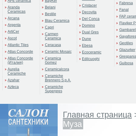
APE ceramica
BayKer
Fabresa
Cristacer
Aranda
Belani
Fanal
Ceramicas
Decovita
Bestile
FAP cera
Arcana
Del Conca
Blau Ceramica
Flaviker P
Argenta
Domino
Capri
Gambarell
ArtiCer
Dual Gres
Carmen
Gayafore
Ascot
Ceramica
Dune
Geotiles
Atlantic Tiles
Ceracasa
Ebesa
Glazurker
Atlas Concorde
Ceramic Mosaic
Ecoceramic
Grespani
Atlas Concorde
Ceramica
Edilcuoghi
(Италия)
Gomez
Guibosa
Aurelia
Ceramicalcora
Ceramiche
Ceramiche
Azahar
Brennero S.p.A.
Azteca
Ceramiche
Supergres
Главная страница
Муза