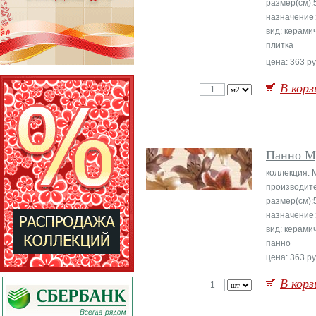
размер(см):
назначение:
вид: керами
плитка
цена: 363 ру
В корз
Панно М
коллекция: 
производите
размер(см):
назначение:
вид: керами
панно
цена: 363 ру
В корз