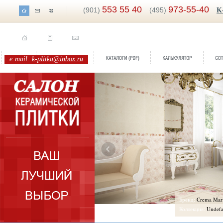
553 55 40
973-55-40
(901)
(495)
K
e:mail:
k-plitka@inbox.ru
Бренд:
Crema Marfil
Коллекция:
Undefa