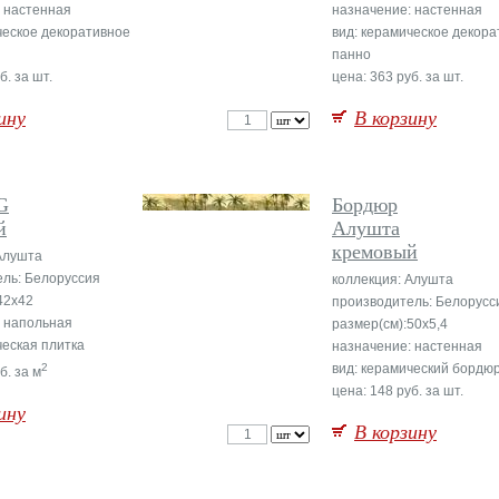
 настенная
назначение: настенная
ческое декоративное
вид: керамическое декор
панно
б. за шт.
цена: 363 руб. за шт.
ину
В корзину
G
Бордюр
й
Алушта
кремовый
Алушта
ль: Белоруссия
коллекция: Алушта
42x42
производитель: Белорусс
: напольная
размер(см):50x5,4
ческая плитка
назначение: настенная
2
вид: керамический бордю
б. за м
цена: 148 руб. за шт.
ину
В корзину