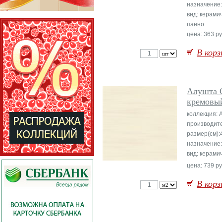
назначение:
вид: керами
панно
цена: 363 ру
В корз
Алушта 
кремовы
коллекция: 
производите
размер(см):
назначение
вид: керами
цена: 739 ру
В корз