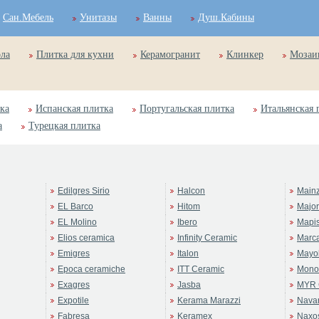
Сан.Мебель
Унитазы
Ванны
Душ.Кабины
ола
Плитка для кухни
Керамогранит
Клинкер
Мозаи
ка
Испанская плитка
Португальская плитка
Итальянская 
а
Турецкая плитка
Edilgres Sirio
Halcon
Main
EL Barco
Hitom
Majo
EL Molino
Ibero
Mapi
Elios ceramica
Infinity Ceramic
Marc
Emigres
Italon
Mayol
Epoca ceramiche
ITT Ceramic
Mono
Exagres
Jasba
MYR 
Expotile
Kerama Marazzi
Navar
Fabresa
Keramex
Naxo