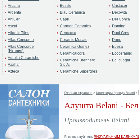
Arcana
Bestile
Cristacer
Argenta
Blau Ceramica
Decovita
ArtiCer
Capri
Del Conca
Ascot
Carmen Ceramica
Domino
Atlantic Tiles
Ceracasa
Dual Gres
Atlas Concorde
Ceramic Mosaic
Dune
Atlas Concorde
Ceramica Gomez
Ebesa
(Италия)
Ceramicalcora
Ecoceramic
Aurelia Ceramiche
Ceramiche Brennero
Edilcuoghi
Azahar
S.p.A.
Azteca
Ceramiche Supergres
Главная страница
>
Коллекции бренда Belani
>
Алушта Belani - Бел
Производитель Belani
Воспользуйтесь
ВИЗУАЛЬНЫМ КАЛЬКУЛ