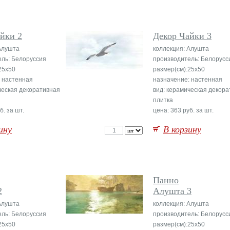
йки 2
Декор Чайки 3
Алушта
коллекция: Алушта
ль: Белоруссия
производитель: Белорусс
25x50
размер(см):25x50
 настенная
назначение: настенная
ческая декоративная
вид: керамическая декор
плитка
б. за шт.
цена: 363 руб. за шт.
ину
В корзину
Панно
2
Алушта 3
Алушта
коллекция: Алушта
ль: Белоруссия
производитель: Белорусс
25x50
размер(см):25x50