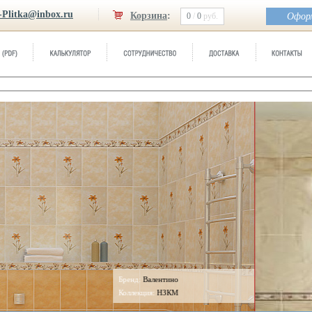
-Plitka@inbox.ru
Корзина
:
0
/
0
руб.
Оформ