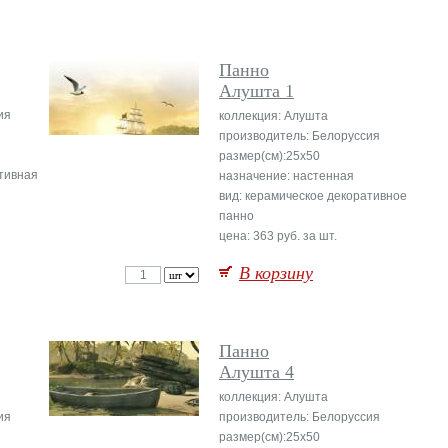
Панно
Алушта 1
ия
коллекция: Алушта
производитель: Белоруссия
размер(см):25x50
ативная
назначение: настенная
вид: керамическое декоративное
панно
цена: 363 руб. за шт.
В корзину
Панно
Алушта 4
коллекция: Алушта
ия
производитель: Белоруссия
размер(см):25x50