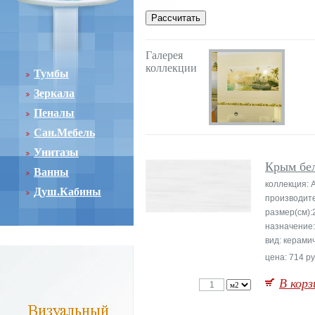
Галерея
коллекции
Тумбы
Зеркала
Пеналы
Сан.Мебель
Унитазы
Крым бе
Ванны
коллекция: 
Душ.Кабины
производите
размер(см):
назначение:
вид: керами
цена: 714 ру
В корз