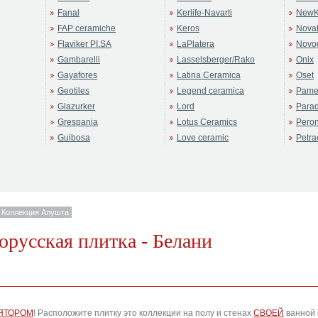
Fanal
Kerlife-Navarti
NewK
FAP ceramiche
Keros
Novab
Flaviker PI.SA
LaPlatera
Novo
Gambarelli
Lasselsberger/Rako
Onix
Gayafores
Latina Ceramica
Oset
Geotiles
Legend ceramica
Pame
Glazurker
Lord
Para
Grespania
Lotus Ceramics
Pero
Guibosa
Love ceramic
Petra
Коллекция Алушта
орусская плитка - Белани
ЯТОРОМ
! Расположите плитку это коллекции на полу и стенах
СВОЕЙ
ванной 