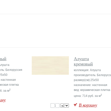
лый
Алушта
кремовый
Алушта
ль: Белоруссия
коллекция: Алушта
25x50
производитель: Белорусс
 настенная
размер(см):25x50
ческая плитка
назначение: настенная
2
вид: керамическая плитка
б. за м
2
цена: 714 руб. за м
ину
В корзину