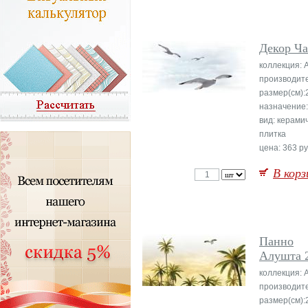
Декор Ча
коллекция: 
производите
размер(см):
назначение:
вид: керами
плитка
цена: 363 ру
В корз
Панно
Алушта 
коллекция: 
производите
размер(см):