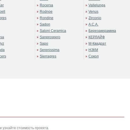
er
Rocersa
Vallelunga
ell
Rodnoe
Venus
gres
Rondine
Zirconio
Sadon
А.С.А.
Saloni Ceramica
Березакерамика
sa
Sanprospero
КЕРЛАЙФ
dyz
Sapo
М-Квадрат
nda
Serenissima
НЗКМ
cers
Sierragres
Сокол
и узнайте стоимость проекта.