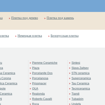
ка
Плитка под дерево
Плитка под камень
плитка
Немецкая плитка
Белорусская плитка
zu
Piemme Ceramiche
Sintesi
rca
Plaza
Slava Zaitsev
sa Ceramica
Porcelanite Dos
STN ceramica
a Corona
Porcelanosa
Superceramica
ica Ceramica
Prissmacer
Tau Ceramica
pole
QUA
Tecniceramica
Ceramica
Realonda
Tiandi
ti
Roberto Cavalli
Tubadzin
s
Roca
Undefa