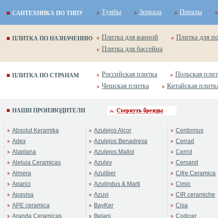
Тумбы
Зеркала
Пеналы
САНТЕХНИКА ПО ТИПУ
Плитка для ванной
Плитка для п
ПЛИТКА ПО НАЗНАЧЕНИЮ
Плитка для бассейна
Российская плитка
Польская плит
ПЛИТКА ПО СТРАНАМ
Чешская плитка
Китайская плитк
НАШИ ПРОИЗВОДИТЕЛИ
Absolut Keramika
Azulejos Alcor
Cerdomus
Adex
Azulejos Benadresa
Cerrad
Alaplana
Azulejos Mallol
Cerrol
Aleluia Ceramicas
Azulev
Cersanit
Almera
Azuliber
Cifre Ceramica
Aparici
Azulindus & Marti
Cimic
Apavisa
Azuvi
CIR ceramiche
APE ceramica
BayKer
Cisa
Aranda Ceramicas
Belani
Codicer