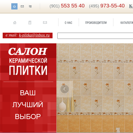
553 55 40
973-55-40
(901)
(495)
K
e:mail:
k-plitka@inbox.ru
ренд:
Валентино
оллекция:
НЗКМ