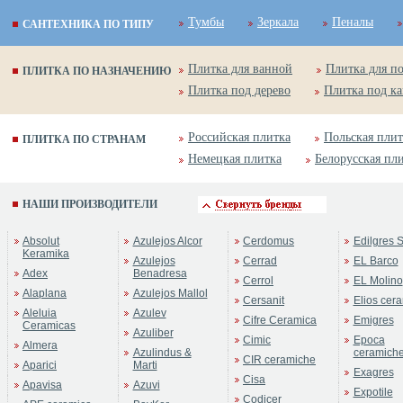
Тумбы
Зеркала
Пеналы
САНТЕХНИКА ПО ТИПУ
Плитка для ванной
Плитка для п
ПЛИТКА ПО НАЗНАЧЕНИЮ
Плитка под дерево
Плитка под к
Российская плитка
Польская плит
ПЛИТКА ПО СТРАНАМ
Немецкая плитка
Белорусская пл
НАШИ ПРОИЗВОДИТЕЛИ
Absolut
Azulejos Alcor
Cerdomus
Edilgres S
Keramika
Azulejos
Cerrad
EL Barco
Adex
Benadresa
Cerrol
EL Molino
Alaplana
Azulejos Mallol
Cersanit
Elios cer
Aleluia
Azulev
Cifre Ceramica
Emigres
Ceramicas
Azuliber
Cimic
Epoca
Almera
Azulindus &
ceramich
CIR ceramiche
Aparici
Marti
Exagres
Cisa
Apavisa
Azuvi
Expotile
Codicer