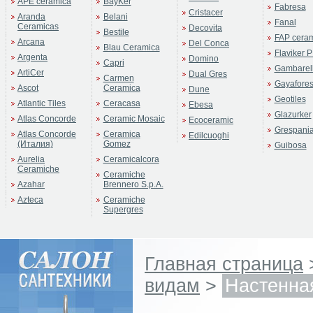
APE ceramica
BayKer
Fabresa
Cristacer
Aranda
Belani
Fanal
Ceramicas
Decovita
Bestile
FAP cera
Arcana
Del Conca
Blau Ceramica
Flaviker P
Argenta
Domino
Capri
Gambarell
ArtiCer
Dual Gres
Carmen
Gayafore
Ascot
Ceramica
Dune
Geotiles
Atlantic Tiles
Ceracasa
Ebesa
Glazurker
Atlas Concorde
Ceramic Mosaic
Ecoceramic
Grespani
Atlas Concorde
Ceramica
Edilcuoghi
(Италия)
Gomez
Guibosa
Aurelia
Ceramicalcora
Ceramiche
Ceramiche
Azahar
Brennero S.p.A.
Azteca
Ceramiche
Supergres
Главная страница
видам
>
Настенна