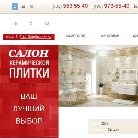
553 55 40
973-55-40
(901)
(495)
K
e:mail:
k-plitka@inbox.ru
Бренд:
Elfin
Коллекция:
Cersanit