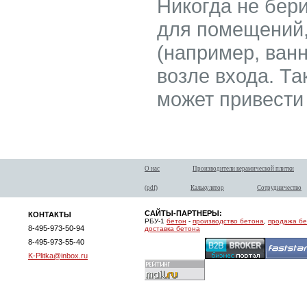
Никогда не бери
для помещений,
(например, ванн
возле входа. Та
может привести
О нас
Производители керамической плитки
(pdf)
Калькулятор
Сотрудничество
САЙТЫ-ПАРТНЕРЫ:
КОНТАКТЫ
РБУ-1
бетон
-
производство бетона
,
продажа б
8-495-973-50-94
доставка бетона
8-495-973-55-40
K-Plitka@inbox.ru