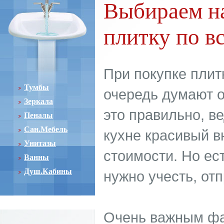
Выбираем н
плитку по в
При покупке плит
Тумбы
очередь думают о
Зеркала
это правильно, в
Пеналы
Сан.Мебель
кухне красивый 
Унитазы
стоимости. Но ес
Ванны
Душ.Кабины
нужно учесть, отп
Очень важным фа