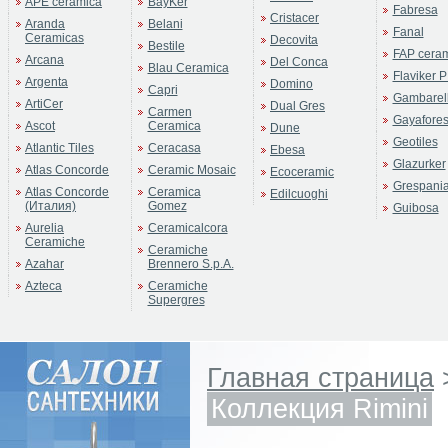
APE ceramica
BayKer
Fabresa
Cristacer
Aranda
Belani
Fanal
Ceramicas
Decovita
Bestile
FAP cera
Arcana
Del Conca
Blau Ceramica
Flaviker P
Argenta
Domino
Capri
Gambarell
ArtiCer
Dual Gres
Carmen
Gayafore
Ascot
Ceramica
Dune
Geotiles
Atlantic Tiles
Ceracasa
Ebesa
Glazurker
Atlas Concorde
Ceramic Mosaic
Ecoceramic
Grespani
Atlas Concorde
Ceramica
Edilcuoghi
(Италия)
Gomez
Guibosa
Aurelia
Ceramicalcora
Ceramiche
Ceramiche
Azahar
Brennero S.p.A.
Azteca
Ceramiche
Supergres
Главная страница
Коллекция Rimini