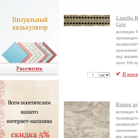
Listello 
Gris
коллекция: R
производит
размер(см):
назначение
вид: керами
цена: 936 ру
В корз
Rimini gr
коллекция: R
производите
размер(см):
назначение:
вид: керами