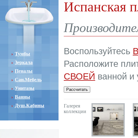
Испанская пл
Производител
Воспользуйтесь
Тумбы
Расположите плит
Зеркала
Пеналы
СВОЕЙ
ванной и 
Сан.Мебель
Унитазы
Ванны
Душ.Кабины
Галерея
коллекции