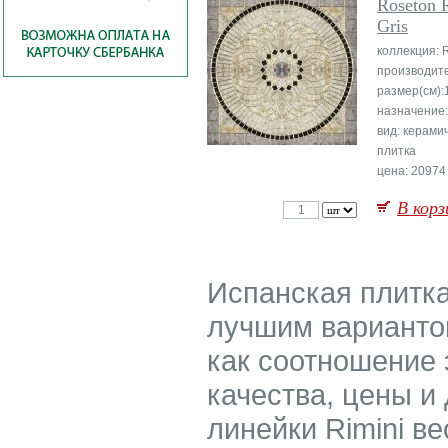
Roseton 
Gris
коллекция: R
производит
размер(см):
назначение
вид: керами
плитка
цена: 20974 
В корз
Испанская плитка 
лучшим вариантом
как соотношение 
качества, цены и
линейки Rimini в