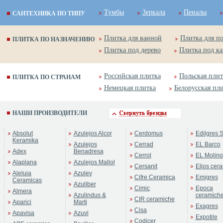
Тумбы
Зеркала
Пеналы
САНТЕХНИКА ПО ТИПУ
Плитка для ванной
Плитка для п
ПЛИТКА ПО НАЗНАЧЕНИЮ
Плитка под дерево
Плитка под к
Российская плитка
Польская плит
ПЛИТКА ПО СТРАНАМ
Немецкая плитка
Белорусская пл
НАШИ ПРОИЗВОДИТЕЛИ
Absolut
Azulejos Alcor
Cerdomus
Edilgres S
Keramika
Azulejos
Cerrad
EL Barco
Adex
Benadresa
Cerrol
EL Molino
Alaplana
Azulejos Mallol
Cersanit
Elios cer
Aleluia
Azulev
Cifre Ceramica
Emigres
Ceramicas
Azuliber
Cimic
Epoca
Almera
Azulindus &
ceramich
CIR ceramiche
Aparici
Marti
Exagres
Cisa
Apavisa
Azuvi
Expotile
Codicer