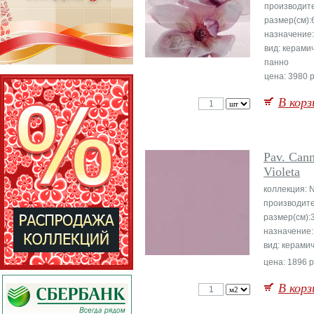
производит
размер(см):
назначение:
вид: керами
панно
цена: 3980 р
В корз
Pav. Can
Violeta
коллекция: N
производите
размер(см):
назначение:
вид: керами
цена: 1896 р
В корз