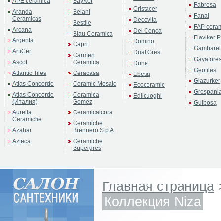
APE ceramica
BayKer
Fabresa
Cristacer
Aranda
Belani
Fanal
Ceramicas
Decovita
Bestile
FAP cera
Arcana
Del Conca
Blau Ceramica
Flaviker P
Argenta
Domino
Capri
Gambarell
ArtiCer
Dual Gres
Carmen
Gayafore
Ascot
Ceramica
Dune
Geotiles
Atlantic Tiles
Ceracasa
Ebesa
Glazurker
Atlas Concorde
Ceramic Mosaic
Ecoceramic
Grespani
Atlas Concorde
Ceramica
Edilcuoghi
(Италия)
Gomez
Guibosa
Aurelia
Ceramicalcora
Ceramiche
Ceramiche
Azahar
Brennero S.p.A.
Azteca
Ceramiche
Supergres
Главная страница
Коллекция Niza