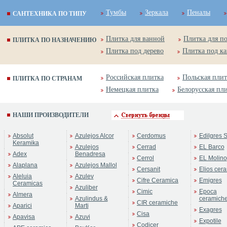
Тумбы
Зеркала
Пеналы
САНТЕХНИКА ПО ТИПУ
Плитка для ванной
Плитка для п
ПЛИТКА ПО НАЗНАЧЕНИЮ
Плитка под дерево
Плитка под к
Российская плитка
Польская плит
ПЛИТКА ПО СТРАНАМ
Немецкая плитка
Белорусская пл
НАШИ ПРОИЗВОДИТЕЛИ
Absolut
Azulejos Alcor
Cerdomus
Edilgres S
Keramika
Azulejos
Cerrad
EL Barco
Adex
Benadresa
Cerrol
EL Molino
Alaplana
Azulejos Mallol
Cersanit
Elios cer
Aleluia
Azulev
Cifre Ceramica
Emigres
Ceramicas
Azuliber
Cimic
Epoca
Almera
Azulindus &
ceramich
CIR ceramiche
Aparici
Marti
Exagres
Cisa
Apavisa
Azuvi
Expotile
Codicer