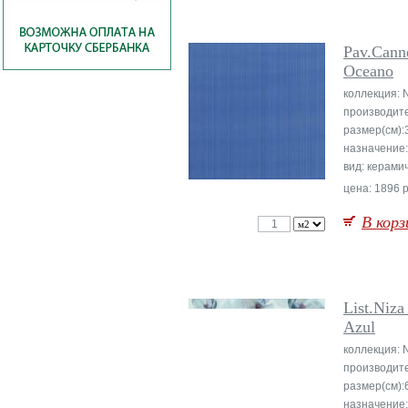
Pav.Cann
Oceano
коллекция: 
производит
размер(см):
назначение:
вид: керами
цена: 1896 р
В корз
List.Niza
Azul
коллекция: 
производит
размер(см):
назначение: