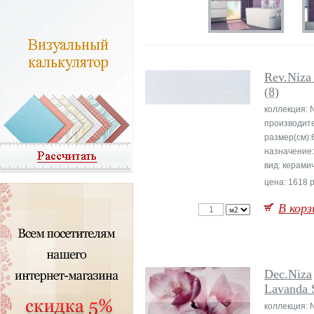
Rev.Niza
(8)
коллекция: 
производит
размер(см):
назначение:
вид: керами
цена: 1618 р
В корз
Dec.Niza
Lavanda 
коллекция: 