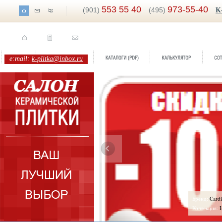
553 55 40
973-55-40
(901)
(495)
K
e:mail:
k-plitka@inbox.ru
ренд:
Cardinale Marmol
оллекция:
Infinity Ceramic