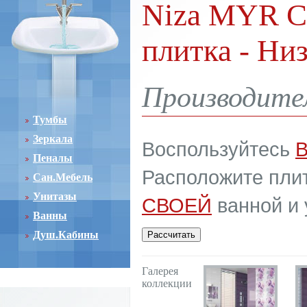
Niza MYR Ce
плитка - Ни
Производите
Тумбы
Зеркала
Воспользуйтесь
Пеналы
Расположите плит
Сан.Мебель
Унитазы
СВОЕЙ
ванной и 
Ванны
Душ.Кабины
Галерея
коллекции