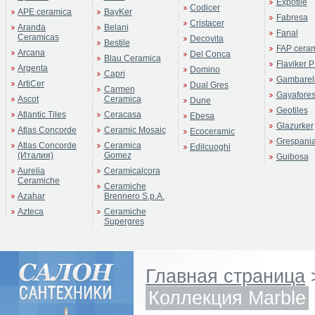
Expotile
Codicer
APE ceramica
BayKer
Fabresa
Cristacer
Aranda
Belani
Fanal
Ceramicas
Decovita
Bestile
FAP cera
Arcana
Del Conca
Blau Ceramica
Flaviker P
Argenta
Domino
Capri
Gambarell
ArtiCer
Dual Gres
Carmen
Gayafore
Ascot
Ceramica
Dune
Geotiles
Atlantic Tiles
Ceracasa
Ebesa
Glazurker
Atlas Concorde
Ceramic Mosaic
Ecoceramic
Grespani
Atlas Concorde
Ceramica
Edilcuoghi
(Италия)
Gomez
Guibosa
Aurelia
Ceramicalcora
Ceramiche
Ceramiche
Azahar
Brennero S.p.A.
Azteca
Ceramiche
Supergres
Главная страница
Коллекция Marble