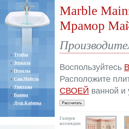
Marble Main
Мрамор Ма
Производите
Тумбы
Зеркала
Воспользуйтесь
Пеналы
Расположите плит
Сан.Мебель
Унитазы
СВОЕЙ
ванной и 
Ванны
Душ.Кабины
Галерея
коллекции