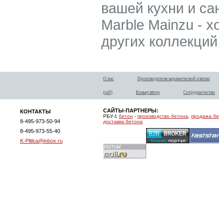
вашей кухни и са
Marble Mainzu - х
других коллекций
О нас
Производители керамической плитки
(pdf)
Калькулятор
Сотрудничество
САЙТЫ-ПАРТНЕРЫ:
КОНТАКТЫ
РБУ-1
бетон
-
производство бетона
,
продажа б
8-495-973-50-94
доставка бетона
8-495-973-55-40
K-Plitka@inbox.ru