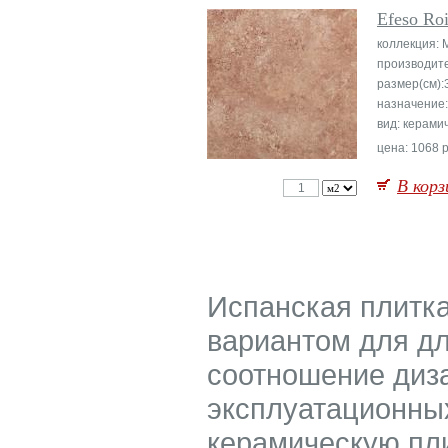
Efeso Ro
коллекция: 
производит
размер(см):
назначение
вид: керами
цена: 1068 р
В корз
Испанская плитка
вариантом для дл
соотношение диза
эксплуатационны
керамическую пли