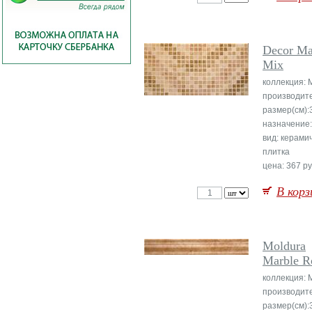
Decor Ma
Mix
коллекция: 
производит
размер(см):
назначение:
вид: керами
плитка
цена: 367 ру
В корз
Moldura
Marble R
коллекция: 
производит
размер(см):