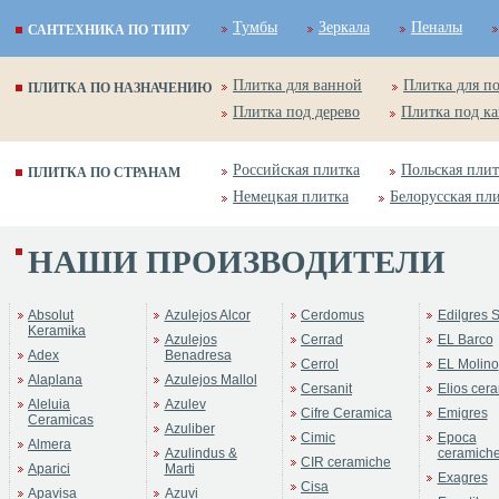
Тумбы
Зеркала
Пеналы
САНТЕХНИКА ПО ТИПУ
Плитка для ванной
Плитка для п
ПЛИТКА ПО НАЗНАЧЕНИЮ
Плитка под дерево
Плитка под к
Российская плитка
Польская плит
ПЛИТКА ПО СТРАНАМ
Немецкая плитка
Белорусская пл
НАШИ ПРОИЗВОДИТЕЛИ
ica
Absolut
Azulejos Alcor
Cerdomus
Edilgres S
Keramika
Azulejos
Cerrad
EL Barco
Adex
Benadresa
Cerrol
EL Molino
Alaplana
Azulejos Mallol
Cersanit
Elios cer
Aleluia
Azulev
Cifre Ceramica
Emigres
Ceramicas
Azuliber
Cimic
Epoca
Almera
Azulindus &
ceramich
CIR ceramiche
Aparici
Marti
Exagres
Cisa
Apavisa
Azuvi