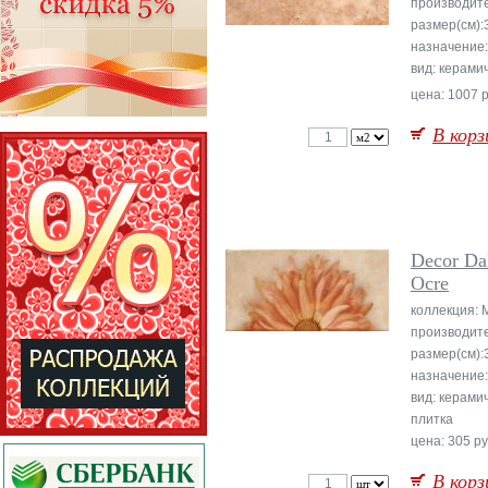
производит
размер(см):
назначение:
вид: керами
цена: 1007 р
В корз
Decor Da
Ocre
коллекция: 
производит
размер(см):
назначение:
вид: керами
плитка
цена: 305 ру
В корз