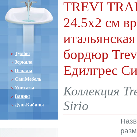
TREVI TRA
24.5x2 см в
итальянская
бордюр Trevi
Тумбы
Зеркала
Едилгрес С
Пеналы
Сан.Мебель
Коллекция Tre
Унитазы
Ванны
Sirio
Душ.Кабины
Назв
разм