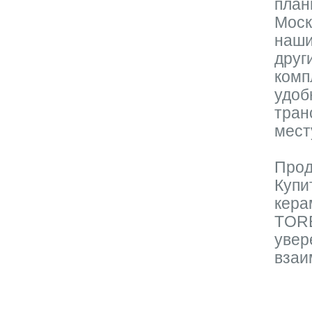
план
Моск
наши
друг
комп
удоб
тран
мест
Прод
Купи
кера
TORE
увер
взаи