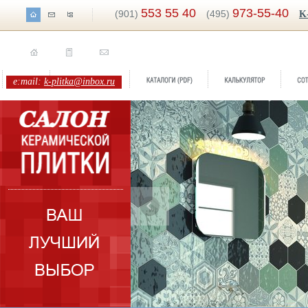
553 55 40
973-55-40
(901)
(495)
K
e:mail:
k-plitka@inbox.ru
Бренд:
Vodevil
Коллекция:
Cifre Ceramica