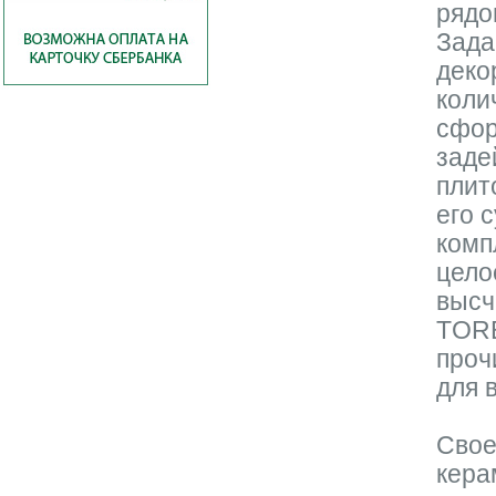
рядо
Зада
деко
коли
сфор
заде
плит
его 
комп
цело
высч
TORE
проч
для 
Свое
кера