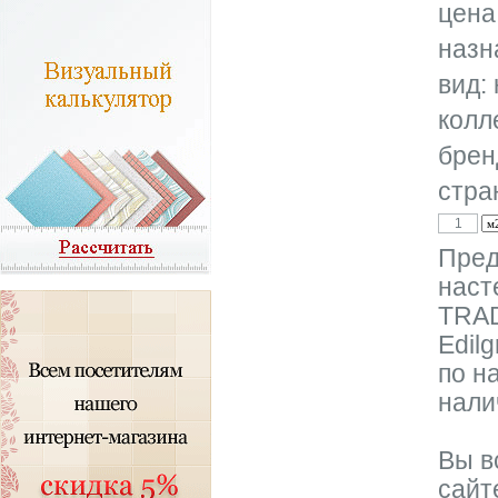
цена
назн
вид:
колл
брен
стра
Пред
наст
TRAD
Edil
по н
нали
Вы в
сайт