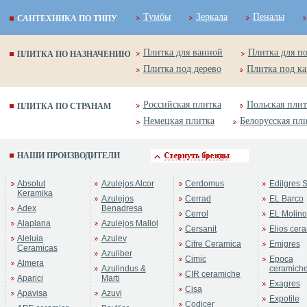
Тумбы
Зеркала
Пеналы
САНТЕХНИКА ПО ТИПУ
Плитка для ванной
Плитка для п
ПЛИТКА ПО НАЗНАЧЕНИЮ
Плитка под дерево
Плитка под к
Российская плитка
Польская плит
ПЛИТКА ПО СТРАНАМ
Немецкая плитка
Белорусская пл
НАШИ ПРОИЗВОДИТЕЛИ
Absolut
Azulejos Alcor
Cerdomus
Edilgres S
Keramika
Azulejos
Cerrad
EL Barco
Adex
Benadresa
Cerrol
EL Molino
Alaplana
Azulejos Mallol
Cersanit
Elios cer
Aleluia
Azulev
Cifre Ceramica
Emigres
Ceramicas
Azuliber
Cimic
Epoca
Almera
Azulindus &
ceramich
CIR ceramiche
Aparici
Marti
Exagres
Cisa
Apavisa
Azuvi
Expotile
Codicer