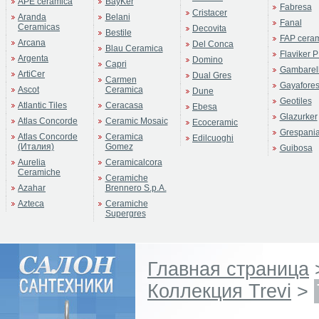
APE ceramica
BayKer
Fabresa
Cristacer
Aranda
Belani
Fanal
Ceramicas
Decovita
Bestile
FAP cera
Arcana
Del Conca
Blau Ceramica
Flaviker P
Argenta
Domino
Capri
Gambarell
ArtiCer
Dual Gres
Carmen
Gayafore
Ascot
Ceramica
Dune
Geotiles
Atlantic Tiles
Ceracasa
Ebesa
Glazurker
Atlas Concorde
Ceramic Mosaic
Ecoceramic
Grespani
Atlas Concorde
Ceramica
Edilcuoghi
(Италия)
Gomez
Guibosa
Aurelia
Ceramicalcora
Ceramiche
Ceramiche
Azahar
Brennero S.p.A.
Azteca
Ceramiche
Supergres
Главная страница
Коллекция Trevi
>