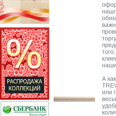
офор
нашл
обяз
важн
пров
торг
пред
того
клие
наши
А ка
TREV
или 
весь
удоб
коли