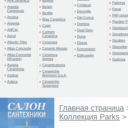
APE ceramica
BayKer
Fabresa
Cristacer
Aranda
Belani
Fanal
Ceramicas
Decovita
Bestile
FAP cera
Arcana
Del Conca
Blau Ceramica
Flaviker P
Argenta
Domino
Capri
Gambarell
ArtiCer
Dual Gres
Carmen
Gayafore
Ascot
Ceramica
Dune
Geotiles
Atlantic Tiles
Ceracasa
Ebesa
Glazurker
Atlas Concorde
Ceramic Mosaic
Ecoceramic
Grespani
Atlas Concorde
Ceramica
Edilcuoghi
(Италия)
Gomez
Guibosa
Aurelia
Ceramicalcora
Ceramiche
Ceramiche
Azahar
Brennero S.p.A.
Azteca
Ceramiche
Supergres
Главная страница
Коллекция Parks