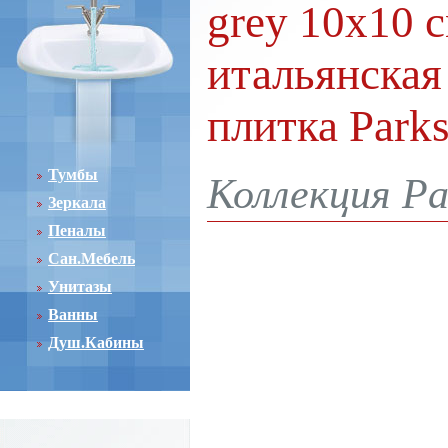
grey 10x10 с
итальянская
плитка Park
Тумбы
Коллекция Pa
Зеркала
Пеналы
Сан.Мебель
Унитазы
Ванны
Душ.Кабины