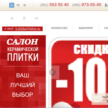
553 55 40
973-55-40
(901)
(495)
K
e:mail:
k-plitka@inbox.ru
ренд:
Arcobaleno Blue
оллекция:
Slava Zaitsev