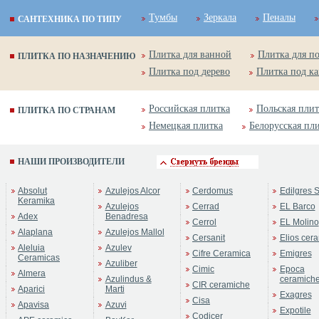
Тумбы
Зеркала
Пеналы
САНТЕХНИКА ПО ТИПУ
Плитка для ванной
Плитка для п
ПЛИТКА ПО НАЗНАЧЕНИЮ
Плитка под дерево
Плитка под к
Российская плитка
Польская плит
ПЛИТКА ПО СТРАНАМ
Немецкая плитка
Белорусская пл
НАШИ ПРОИЗВОДИТЕЛИ
Absolut
Azulejos Alcor
Cerdomus
Edilgres S
Keramika
Azulejos
Cerrad
EL Barco
Adex
Benadresa
Cerrol
EL Molino
Alaplana
Azulejos Mallol
Cersanit
Elios cer
Aleluia
Azulev
Cifre Ceramica
Emigres
Ceramicas
Azuliber
Cimic
Epoca
Almera
Azulindus &
ceramich
CIR ceramiche
Aparici
Marti
Exagres
Cisa
Apavisa
Azuvi
Expotile
Codicer