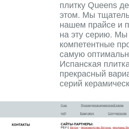
плитку Queens де
этом. Мы тщатель
нашем прайсе и 
на эту серию. Мы
компетентные пр
самую оптимальн
Испанская плитка
прекрасный вариан
серий керамическ
О нас
Производители керамической плитки
(pdf)
Калькулятор
Сотрудничество
САЙТЫ-ПАРТНЕРЫ:
КОНТАКТЫ
РБУ-1
бетон
-
производство бетона
,
продажа б