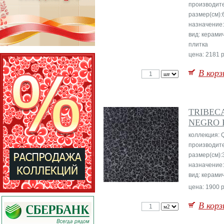
производит
размер(см):
назначение:
вид: керами
плитка
цена: 2181 р
В корз
TRIBEC
NEGRO P
коллекция: 
производит
размер(см):
назначение
вид: керами
цена: 1900 р
В корз