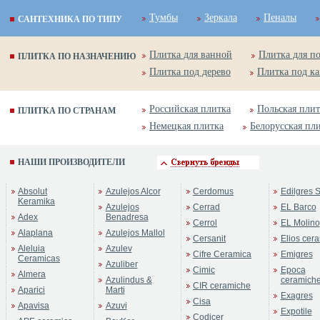
Тумбы
Зеркала
Пеналы
САНТЕХНИКА ПО ТИПУ
Плитка для ванной
Плитка для п
ПЛИТКА ПО НАЗНАЧЕНИЮ
Плитка под дерево
Плитка под к
Российская плитка
Польская плит
ПЛИТКА ПО СТРАНАМ
Немецкая плитка
Белорусская пл
НАШИ ПРОИЗВОДИТЕЛИ
Absolut
Azulejos Alcor
Cerdomus
Edilgres S
Keramika
Azulejos
Cerrad
EL Barco
Adex
Benadresa
Cerrol
EL Molino
Alaplana
Azulejos Mallol
Cersanit
Elios cer
Aleluia
Azulev
Cifre Ceramica
Emigres
Ceramicas
Azuliber
Cimic
Epoca
Almera
Azulindus &
ceramich
CIR ceramiche
Aparici
Marti
Exagres
Cisa
Apavisa
Azuvi
Expotile
Codicer