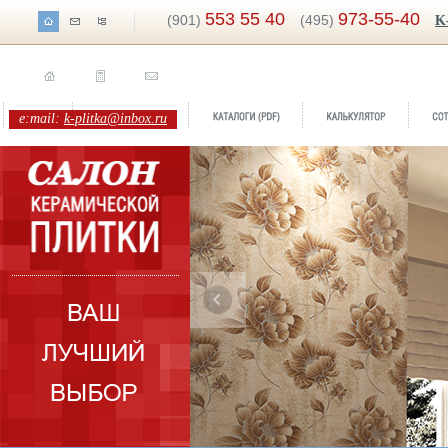
553 55 40
973-55-40
(901)
(495)
K
e:mail:
k-plitka@inbox.ru
Бренд:
Имперадор Романтика
Коллекция:
Rodnoe