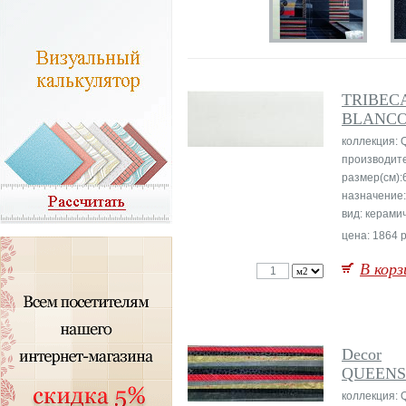
TRIBEC
BLANC
коллекция: 
производит
размер(см):
назначение:
вид: керами
цена: 1864 р
В корз
Decor
QUEENS
коллекция: 