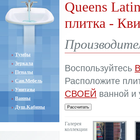
Queens Lati
плитка - Кв
Производител
Тумбы
Зеркала
Воспользуйтесь
Пеналы
Расположите плит
Сан.Мебель
Унитазы
СВОЕЙ
ванной и 
Ванны
Душ.Кабины
Галерея
коллекции