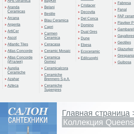
APE ceramica
BayKer
Fabresa
Cristacer
Aranda
Belani
Fanal
Ceramicas
Decovita
Bestile
FAP cera
Arcana
Del Conca
Blau Ceramica
Flaviker P
Argenta
Domino
Capri
Gambarell
ArtiCer
Dual Gres
Carmen
Gayafore
Ascot
Ceramica
Dune
Geotiles
Atlantic Tiles
Ceracasa
Ebesa
Glazurker
Atlas Concorde
Ceramic Mosaic
Ecoceramic
Grespani
Atlas Concorde
Ceramica
Edilcuoghi
(Италия)
Gomez
Guibosa
Aurelia
Ceramicalcora
Ceramiche
Ceramiche
Azahar
Brennero S.p.A.
Azteca
Ceramiche
Supergres
Главная страница
Коллекция Queens