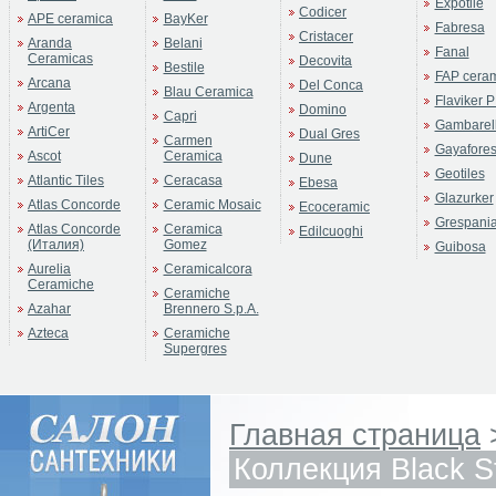
Expotile
Codicer
APE ceramica
BayKer
Fabresa
Cristacer
Aranda
Belani
Fanal
Ceramicas
Decovita
Bestile
FAP cera
Arcana
Del Conca
Blau Ceramica
Flaviker P
Argenta
Domino
Capri
Gambarell
ArtiCer
Dual Gres
Carmen
Gayafore
Ascot
Ceramica
Dune
Geotiles
Atlantic Tiles
Ceracasa
Ebesa
Glazurker
Atlas Concorde
Ceramic Mosaic
Ecoceramic
Grespani
Atlas Concorde
Ceramica
Edilcuoghi
(Италия)
Gomez
Guibosa
Aurelia
Ceramicalcora
Ceramiche
Ceramiche
Azahar
Brennero S.p.A.
Azteca
Ceramiche
Supergres
Главная страница
Коллекция Black S