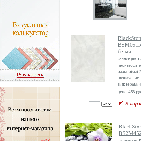
BlackSton
BSM051R
белая
коллекция: B
производите
размер(см):
назначение:
вид: керамич
цена: 456 руб
В корз
BlackSto
BS2M452