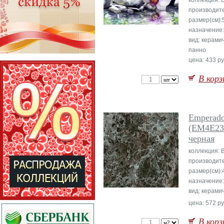
коллекция: B
производите
размер(см):
назначение:
вид: керами
панно
цена: 433 ру
В корз
Emperad
(EM4E23
черная
коллекция: B
производите
размер(см):
назначение
вид: керами
цена: 572 ру
В корз