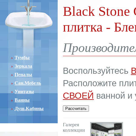
Black Stone 
плитка - Бл
Производител
Тумбы
Зеркала
Воспользуйтесь
Пеналы
Расположите плит
Сан.Мебель
Унитазы
СВОЕЙ
ванной и 
Ванны
Душ.Кабины
Галерея
коллекции