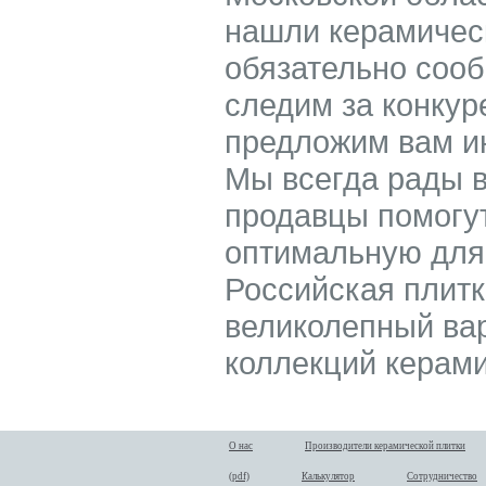
нашли керамическ
обязательно соо
следим за конкур
предложим вам ин
Мы всегда рады 
продавцы помогу
оптимальную для 
Российская плитка
великолепный вари
коллекций керами
О нас
Производители керамической плитки
(pdf)
Калькулятор
Сотрудничество