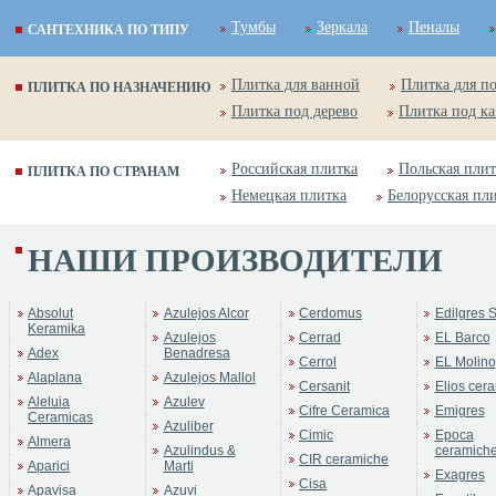
Тумбы
Зеркала
Пеналы
САНТЕХНИКА ПО ТИПУ
Плитка для ванной
Плитка для п
ПЛИТКА ПО НАЗНАЧЕНИЮ
Плитка под дерево
Плитка под к
Российская плитка
Польская плит
ПЛИТКА ПО СТРАНАМ
Немецкая плитка
Белорусская пл
НАШИ ПРОИЗВОДИТЕЛИ
Absolut
Azulejos Alcor
Cerdomus
Edilgres S
Keramika
Azulejos
Cerrad
EL Barco
Adex
Benadresa
Cerrol
EL Molino
Alaplana
Azulejos Mallol
Cersanit
Elios cer
Aleluia
Azulev
Cifre Ceramica
Emigres
Ceramicas
Azuliber
Cimic
Epoca
Almera
Azulindus &
ceramich
CIR ceramiche
Aparici
Marti
Exagres
Cisa
Apavisa
Azuvi