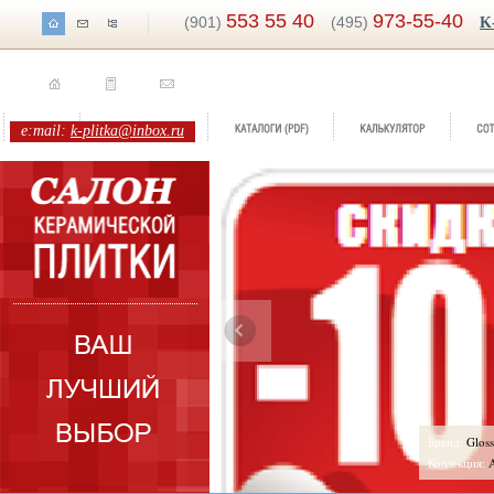
553 55 40
973-55-40
(901)
(495)
K
e:mail:
k-plitka@inbox.ru
ренд:
Gloss Azul
оллекция:
Azuliber