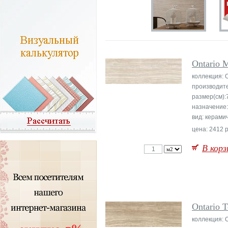
Ontario M
коллекция: O
производит
размер(см):
назначение:
вид: керами
цена: 2412 р
В корз
Ontario 
коллекция: O