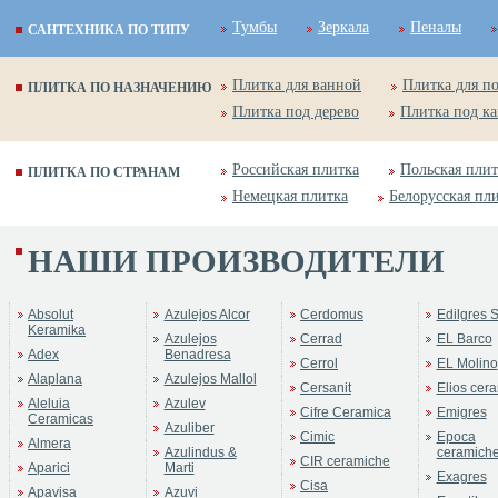
Тумбы
Зеркала
Пеналы
САНТЕХНИКА ПО ТИПУ
Плитка для ванной
Плитка для п
ПЛИТКА ПО НАЗНАЧЕНИЮ
Плитка под дерево
Плитка под к
Российская плитка
Польская плит
ПЛИТКА ПО СТРАНАМ
Немецкая плитка
Белорусская пл
НАШИ ПРОИЗВОДИТЕЛИ
Absolut
Azulejos Alcor
Cerdomus
Edilgres S
Keramika
Azulejos
Cerrad
EL Barco
Adex
Benadresa
Cerrol
EL Molino
Alaplana
Azulejos Mallol
Cersanit
Elios cer
Aleluia
Azulev
Cifre Ceramica
Emigres
Ceramicas
Azuliber
Cimic
Epoca
Almera
Azulindus &
ceramich
CIR ceramiche
Aparici
Marti
Exagres
Cisa
Apavisa
Azuvi