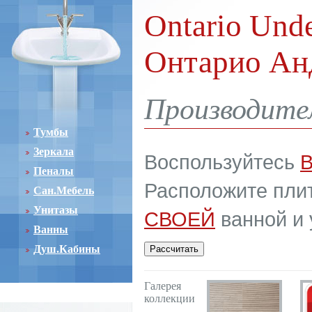
Ontario Unde
Онтарио Ан
Производите
Тумбы
Зеркала
Воспользуйтесь
Пеналы
Расположите плит
Сан.Мебель
Унитазы
СВОЕЙ
ванной и 
Ванны
Душ.Кабины
Галерея
коллекции