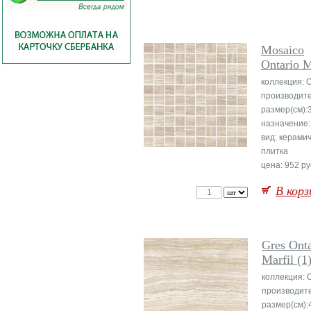
Mosaico
Ontario M
коллекция: O
производите
размер(см):
назначение:
вид: керами
плитка
цена: 952 ру
В корз
Gres Onta
Marfil (1
коллекция: O
производит
размер(см):