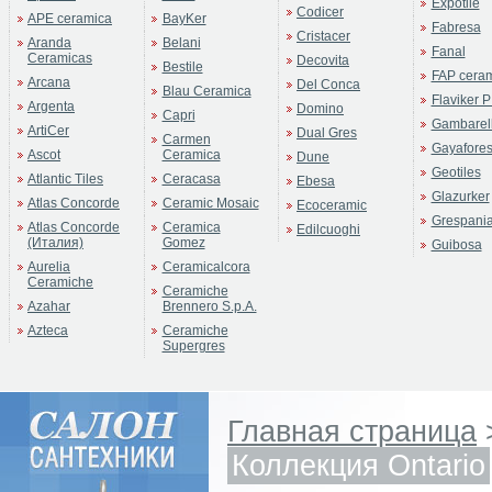
Expotile
Codicer
APE ceramica
BayKer
Fabresa
Cristacer
Aranda
Belani
Fanal
Ceramicas
Decovita
Bestile
FAP cera
Arcana
Del Conca
Blau Ceramica
Flaviker P
Argenta
Domino
Capri
Gambarell
ArtiCer
Dual Gres
Carmen
Gayafore
Ascot
Ceramica
Dune
Geotiles
Atlantic Tiles
Ceracasa
Ebesa
Glazurker
Atlas Concorde
Ceramic Mosaic
Ecoceramic
Grespani
Atlas Concorde
Ceramica
Edilcuoghi
(Италия)
Gomez
Guibosa
Aurelia
Ceramicalcora
Ceramiche
Ceramiche
Azahar
Brennero S.p.A.
Azteca
Ceramiche
Supergres
Главная страница
Коллекция Ontario