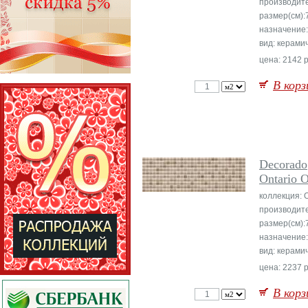
производит
размер(см):
назначение:
вид: керами
цена: 2142 р
В корз
Decorado
Ontario 
коллекция: O
производит
размер(см):
назначение:
вид: керами
цена: 2237 р
В корз