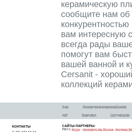
керамическую пли
сообщите нам об
конкурентностью
вам интересную с
всегда рады ваш
помогут вам быс
вашей ванной и ку
Cersanit - хороши
коллекций керами
О нас
Производители керамической плитки
(pdf)
Калькулятор
Сотрудничество
САЙТЫ-ПАРТНЕРЫ:
КОНТАКТЫ
РБУ-1
бетон
-
производство бетона
,
продажа б