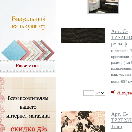
Арт. C-
TZS213D 
рельеф
коллекция: T
производите
размер(см):
назначение:
вид: керами
цена: 687 ру
В корз
Арт. C-
TZ2T23
Tiara