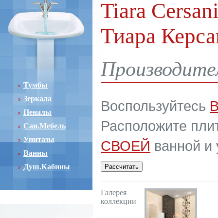
Tiara Cersan
Тиара Керса
Производител
Тумбы
Зеркала
Воспользуйтесь
Пеналы
Расположите плит
Сан.Мебель
Унитазы
СВОЕЙ
ванной и 
Ванны
Душ.Кабины
Галерея
коллекции