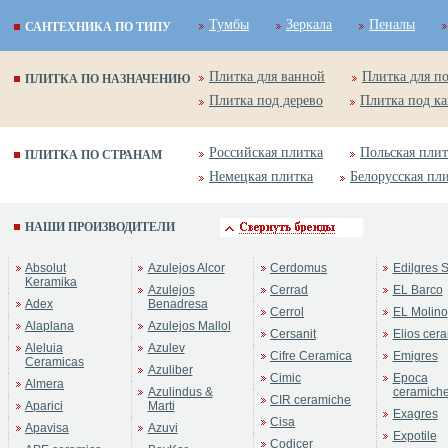
Тумбы
Зеркала
Пеналы
САНТЕХНИКА ПО ТИПУ
Плитка для ванной
Плитка для п
ПЛИТКА ПО НАЗНАЧЕНИЮ
Плитка под дерево
Плитка под к
Российская плитка
Польская плит
ПЛИТКА ПО СТРАНАМ
Немецкая плитка
Белорусская пл
НАШИ ПРОИЗВОДИТЕЛИ
Absolut
Azulejos Alcor
Cerdomus
Edilgres S
Keramika
Azulejos
Cerrad
EL Barco
Adex
Benadresa
Cerrol
EL Molino
Alaplana
Azulejos Mallol
Cersanit
Elios cer
Aleluia
Azulev
Cifre Ceramica
Emigres
Ceramicas
Azuliber
Cimic
Epoca
Almera
Azulindus &
ceramich
CIR ceramiche
Aparici
Marti
Exagres
Cisa
Apavisa
Azuvi
Expotile
Codicer