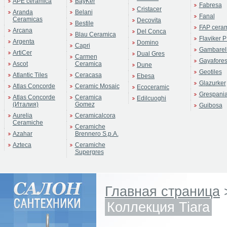
APE ceramica
BayKer
Fabresa
Cristacer
Aranda
Belani
Fanal
Ceramicas
Decovita
Bestile
FAP cera
Arcana
Del Conca
Blau Ceramica
Flaviker P
Argenta
Domino
Capri
Gambarell
ArtiCer
Dual Gres
Carmen
Gayafore
Ascot
Ceramica
Dune
Geotiles
Atlantic Tiles
Ceracasa
Ebesa
Glazurker
Atlas Concorde
Ceramic Mosaic
Ecoceramic
Grespani
Atlas Concorde
Ceramica
Edilcuoghi
(Италия)
Gomez
Guibosa
Aurelia
Ceramicalcora
Ceramiche
Ceramiche
Azahar
Brennero S.p.A.
Azteca
Ceramiche
Supergres
Главная страница
Коллекция Tiara