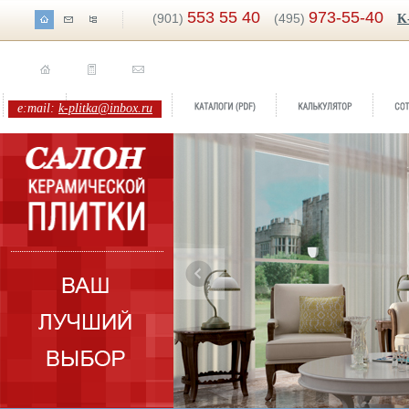
553 55 40
973-55-40
(901)
(495)
K
e:mail:
k-plitka@inbox.ru
Бренд:
Paradise
Бре
Коллекция:
Gayafores
Кол