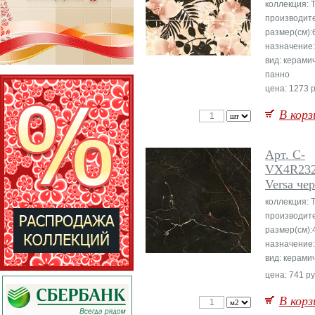
коллекция: T
производите
размер(см):
назначение:
вид: керами
панно
цена: 1273 р
В корз
Арт. C-
VX4R23
Versa че
коллекция: T
производите
размер(см):
назначение
вид: керами
цена: 741 ру
В корз