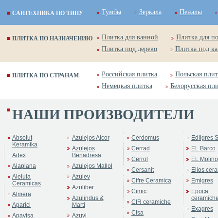
Тумбы
Зеркала
Пеналы
САНТЕХНИКА ПО ТИПУ
Плитка для ванной
Плитка для п
ПЛИТКА ПО НАЗНАЧЕНИЮ
Плитка под дерево
Плитка под к
Российская плитка
Польская плит
ПЛИТКА ПО СТРАНАМ
Немецкая плитка
Белорусская пл
НАШИ ПРОИЗВОДИТЕЛИ
Absolut
Azulejos Alcor
Cerdomus
Edilgres S
Keramika
Azulejos
Cerrad
EL Barco
Adex
Benadresa
Cerrol
EL Molino
Alaplana
Azulejos Mallol
Cersanit
Elios cer
Aleluia
Azulev
Cifre Ceramica
Emigres
Ceramicas
Azuliber
Cimic
Epoca
Almera
Azulindus &
ceramich
CIR ceramiche
Aparici
Marti
Exagres
Cisa
Apavisa
Azuvi