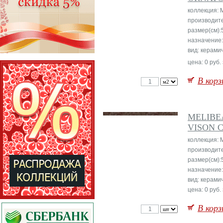
коллекция: 
производит
размер(см):
назначение:
вид: керами
цена: 0 руб.
В корз
MELIBE
VISON C
коллекция: 
производит
размер(см):
назначение:
вид: керами
цена: 0 руб.
В корз