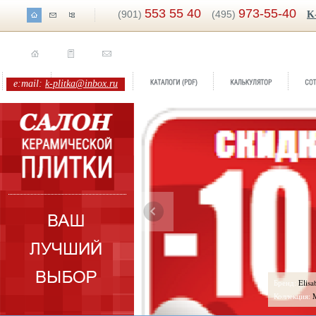
553 55 40
973-55-40
(901)
(495)
K
e:mail:
k-plitka@inbox.ru
Бренд:
Elisabeth
Бренд:
Lex
Коллекция:
Mapisa Ceramica
Коллекция