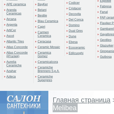
Expotile
Codicer
APE ceramica
BayKer
Fabresa
Cristacer
Aranda
Belani
Fanal
Ceramicas
Decovita
Bestile
FAP cera
Arcana
Del Conca
Blau Ceramica
Flaviker P
Argenta
Domino
Capri
Gambarell
ArtiCer
Dual Gres
Carmen
Gayafore
Ascot
Ceramica
Dune
Geotiles
Atlantic Tiles
Ceracasa
Ebesa
Glazurker
Atlas Concorde
Ceramic Mosaic
Ecoceramic
Grespani
Atlas Concorde
Ceramica
Edilcuoghi
(Италия)
Gomez
Guibosa
Aurelia
Ceramicalcora
Ceramiche
Ceramiche
Azahar
Brennero S.p.A.
Azteca
Ceramiche
Supergres
Главная страница
Melibea