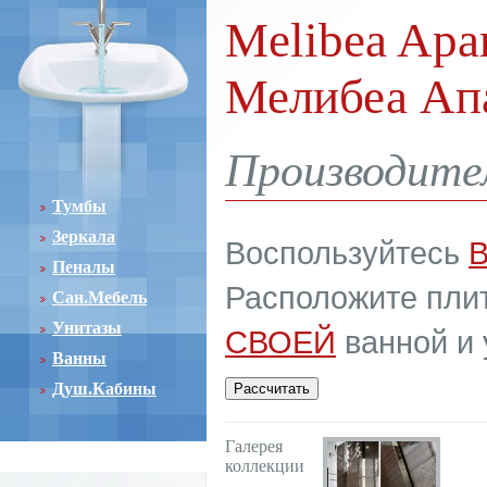
Melibea Apar
Мелибеа Ап
Производител
Тумбы
Зеркала
Воспользуйтесь
Пеналы
Расположите плит
Сан.Мебель
Унитазы
СВОЕЙ
ванной и 
Ванны
Душ.Кабины
Галерея
коллекции