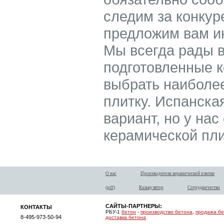
следим за конкур
предложим вам ин
Мы всегда рады 
подготовленные к
выбрать наиболе
плитку. Испанска
вариант, но у нас
керамической пли
О нас
Производители керамической плитки
(pdf)
Калькулятор
Сотрудничество
САЙТЫ-ПАРТНЕРЫ:
КОНТАКТЫ
РБУ-1
бетон
-
производство бетона
,
продажа б
8-495-973-50-94
доставка бетона