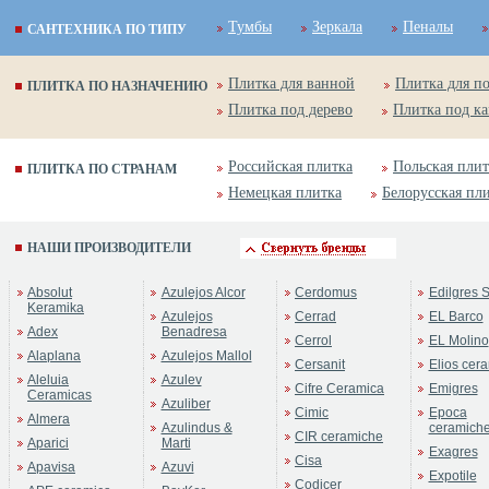
Тумбы
Зеркала
Пеналы
САНТЕХНИКА ПО ТИПУ
Плитка для ванной
Плитка для п
ПЛИТКА ПО НАЗНАЧЕНИЮ
Плитка под дерево
Плитка под к
Российская плитка
Польская плит
ПЛИТКА ПО СТРАНАМ
Немецкая плитка
Белорусская пл
НАШИ ПРОИЗВОДИТЕЛИ
Absolut
Azulejos Alcor
Cerdomus
Edilgres S
Keramika
Azulejos
Cerrad
EL Barco
Adex
Benadresa
Cerrol
EL Molino
Alaplana
Azulejos Mallol
Cersanit
Elios cer
Aleluia
Azulev
Cifre Ceramica
Emigres
Ceramicas
Azuliber
Cimic
Epoca
Almera
Azulindus &
ceramich
CIR ceramiche
Aparici
Marti
Exagres
Cisa
Apavisa
Azuvi
Expotile
Codicer