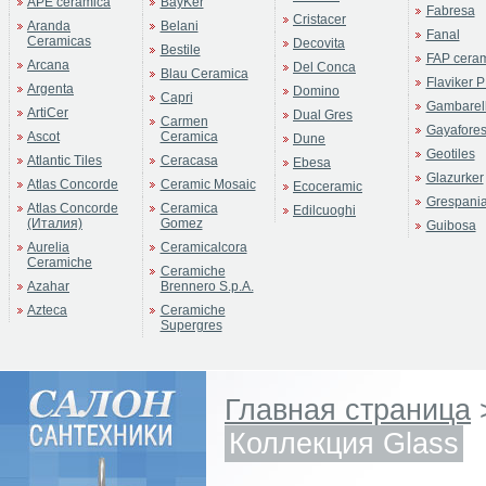
APE ceramica
BayKer
Fabresa
Cristacer
Aranda
Belani
Fanal
Ceramicas
Decovita
Bestile
FAP cera
Arcana
Del Conca
Blau Ceramica
Flaviker P
Argenta
Domino
Capri
Gambarell
ArtiCer
Dual Gres
Carmen
Gayafore
Ascot
Ceramica
Dune
Geotiles
Atlantic Tiles
Ceracasa
Ebesa
Glazurker
Atlas Concorde
Ceramic Mosaic
Ecoceramic
Grespani
Atlas Concorde
Ceramica
Edilcuoghi
(Италия)
Gomez
Guibosa
Aurelia
Ceramicalcora
Ceramiche
Ceramiche
Azahar
Brennero S.p.A.
Azteca
Ceramiche
Supergres
Главная страница
Коллекция Glass