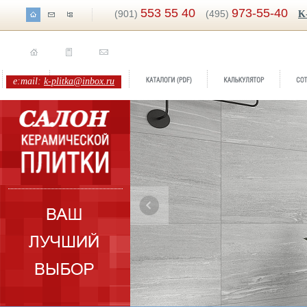
553 55 40
973-55-40
(901)
(495)
K
e:mail:
k-plitka@inbox.ru
ренд:
NORTH
оллекция:
Argenta