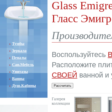
Glass Emigre
Гласс Эмигр
Производите
Тумбы
Зеркала
Воспользуйтесь
Пеналы
Расположите плит
Сан.Мебель
Унитазы
СВОЕЙ
ванной и 
Ванны
Душ.Кабины
Галерея
коллекции