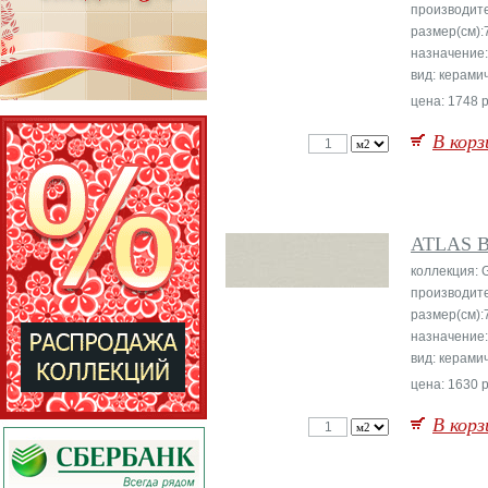
производит
размер(см):
назначение:
вид: керами
цена: 1748 р
В корз
ATLAS 
коллекция: 
производит
размер(см):
назначение:
вид: керами
цена: 1630 р
В корз