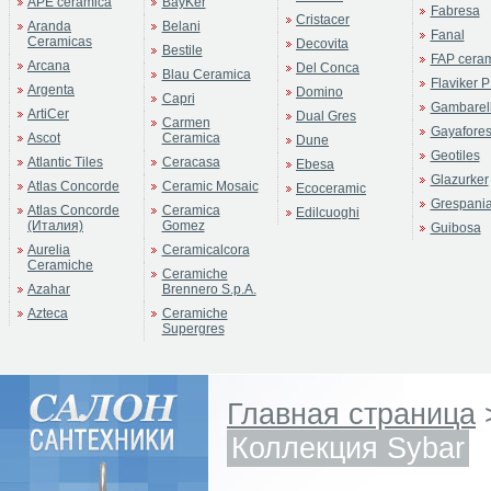
APE ceramica
BayKer
Fabresa
Cristacer
Aranda
Belani
Fanal
Ceramicas
Decovita
Bestile
FAP cera
Arcana
Del Conca
Blau Ceramica
Flaviker P
Argenta
Domino
Capri
Gambarell
ArtiCer
Dual Gres
Carmen
Gayafore
Ascot
Ceramica
Dune
Geotiles
Atlantic Tiles
Ceracasa
Ebesa
Glazurker
Atlas Concorde
Ceramic Mosaic
Ecoceramic
Grespani
Atlas Concorde
Ceramica
Edilcuoghi
(Италия)
Gomez
Guibosa
Aurelia
Ceramicalcora
Ceramiche
Ceramiche
Azahar
Brennero S.p.A.
Azteca
Ceramiche
Supergres
Главная страница
Коллекция Sybar