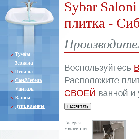
Sybar Saloni
плитка - Си
Производител
Тумбы
Зеркала
Воспользуйтесь
Пеналы
Расположите плит
Сан.Мебель
Унитазы
СВОЕЙ
ванной и 
Ванны
Душ.Кабины
Галерея
коллекции