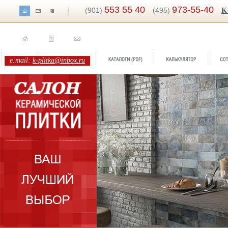
553 55 40
973-55-40
(901)
(495)
K
e:mail:
k-plitka@inbox.ru
Бренд:
FS RAKU
Коллекция:
Peronda