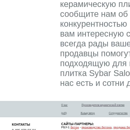
керамическую пли
сообщите нам об
конкурентностью
вам интересную с
всегда рады ваше
продавцы помогу
подходящую для в
плитка Sybar Salo
нас есть и сотни
О нас
Производители керамической плитки
(pdf)
Калькулятор
Сотрудничество
САЙТЫ-ПАРТНЕРЫ:
КОНТАКТЫ
РБУ-1
бетон
-
производство бетона
,
продажа б