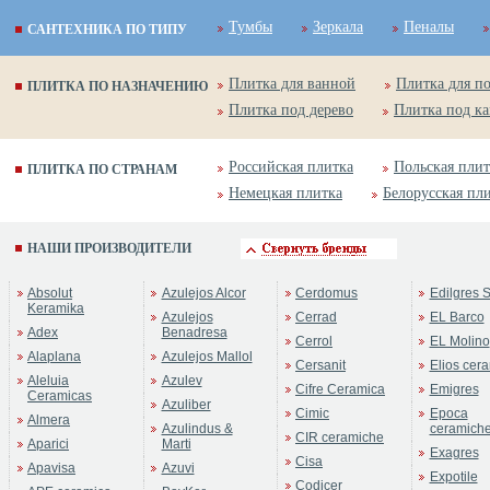
Тумбы
Зеркала
Пеналы
САНТЕХНИКА ПО ТИПУ
Плитка для ванной
Плитка для п
ПЛИТКА ПО НАЗНАЧЕНИЮ
Плитка под дерево
Плитка под к
Российская плитка
Польская плит
ПЛИТКА ПО СТРАНАМ
Немецкая плитка
Белорусская пл
НАШИ ПРОИЗВОДИТЕЛИ
Absolut
Azulejos Alcor
Cerdomus
Edilgres S
Keramika
Azulejos
Cerrad
EL Barco
Adex
Benadresa
Cerrol
EL Molino
Alaplana
Azulejos Mallol
Cersanit
Elios cer
Aleluia
Azulev
Cifre Ceramica
Emigres
Ceramicas
Azuliber
Cimic
Epoca
Almera
Azulindus &
ceramich
CIR ceramiche
Aparici
Marti
Exagres
Cisa
Apavisa
Azuvi
Expotile
Codicer