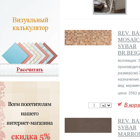
REV. BA
MOSAI
SYBAR
BR.BEI
коллекция: 
производит
размер(см):
назначение:
вид: керами
цена: 2562 р
В корз
REV. BA
SYBAR
MARRO