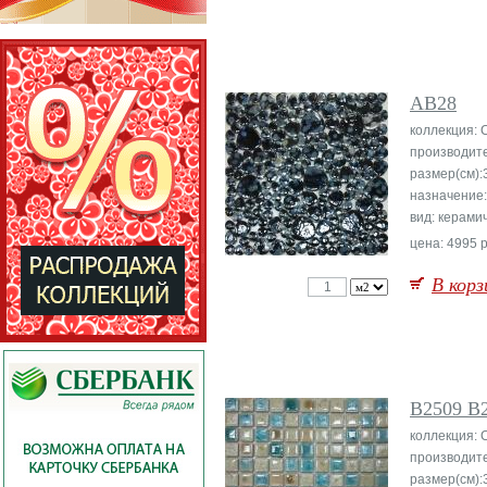
AB28
коллекция: 
производите
размер(см):
назначение:
вид: керами
цена: 4995 р
В корз
B2509 B
коллекция: 
производите
размер(см):