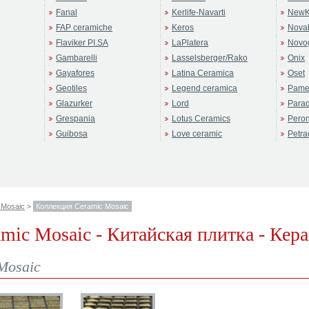
Fanal
Kerlife-Navarti
NewK
FAP ceramiche
Keros
Novab
Flaviker PI.SA
LaPlatera
Novo
Gambarelli
Lasselsberger/Rako
Onix
Gayafores
Latina Ceramica
Oset
Geotiles
Legend ceramica
Pame
Glazurker
Lord
Para
Grespania
Lotus Ceramics
Pero
Guibosa
Love ceramic
Petra
 Mosaic
>
Коллекция Ceramic Mosaic
amic Mosaic - Китайская плитка - Ке
Mosaic