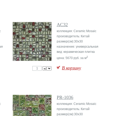
AC32
c
коллекция: Ceramic Mosaic
производитель: Китай
размер(см):30x30
ая
назначение: универсальная
вид: керамическая плитка
2
цена: 5670 руб. за м
В корзину
PR-1036
c
коллекция: Ceramic Mosaic
производитель: Китай
размер(см):30x30