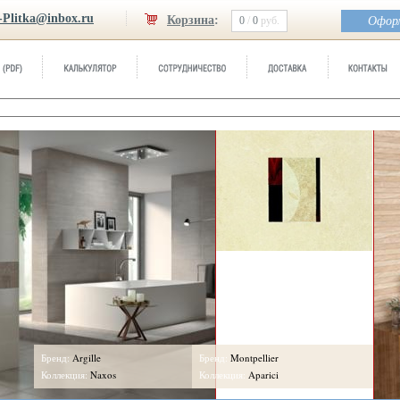
-Plitka@inbox.ru
Корзина
:
0
/
0
руб.
Оформ
Бренд:
Sahara
Коллекция:
Gayafores