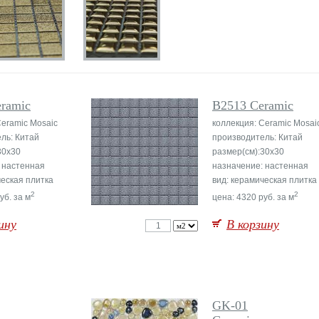
ramic
B2513 Ceramic
Ceramic Mosaic
коллекция: Ceramic Mosai
ль: Китай
производитель: Китай
30x30
размер(см):30x30
 настенная
назначение: настенная
ческая плитка
вид: керамическая плитка
2
2
уб. за м
цена: 4320 руб. за м
ину
В корзину
GK-01