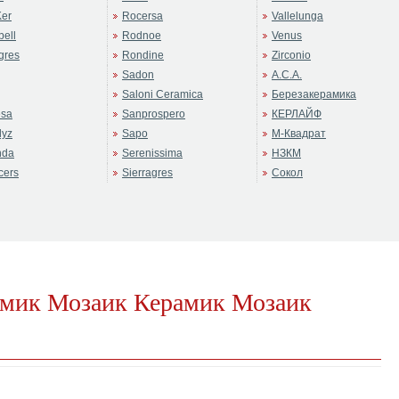
er
Rocersa
Vallelunga
ell
Rodnoe
Venus
gres
Rondine
Zirconio
Sadon
А.С.А.
Saloni Ceramica
Березакерамика
sa
Sanprospero
КЕРЛАЙФ
dyz
Sapo
М-Квадрат
nda
Serenissima
НЗКМ
cers
Sierragres
Сокол
рамик Мозаик Керамик Мозаик