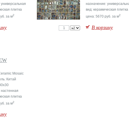
 универсальная
назначение: универсальн
ческая плитка
вид: керамическая плитка
2
2
уб. за м
цена: 5670 руб. за м
ину
В корзину
NEW
Ceramic Mosaic
ль: Китай
30x30
 настенная
ческая плитка
2
уб. за м
ину