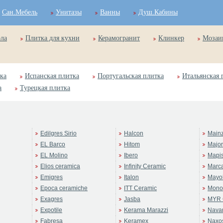
Сан.Мебель
Унитазы
Ванны
Душ.Кабины
ола
Плитка для кухни
Керамогранит
Клинкер
Мозаи
ка
Испанская плитка
Португальская плитка
Итальянская 
а
Турецкая плитка
Edilgres Sirio
Halcon
Main
EL Barco
Hitom
Majo
EL Molino
Ibero
Mapi
Elios ceramica
Infinity Ceramic
Marc
Emigres
Italon
Mayol
Epoca ceramiche
ITT Ceramic
Mono
Exagres
Jasba
MYR 
Expotile
Kerama Marazzi
Navar
Fabresa
Keramex
Naxo