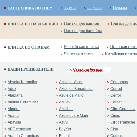
Тумбы
Зеркала
Пеналы
САНТЕХНИКА ПО ТИПУ
Плитка для ванной
Плитка для п
ПЛИТКА ПО НАЗНАЧЕНИЮ
Плитка для бассейна
Российская плитка
Польская плит
ПЛИТКА ПО СТРАНАМ
Чешская плитка
Китайская плитк
НАШИ ПРОИЗВОДИТЕЛИ
Absolut Keramika
Azulejos Alcor
Cerdomus
Adex
Azulejos Benadresa
Cerrad
Alaplana
Azulejos Mallol
Cerrol
Aleluia Ceramicas
Azulev
Cersanit
Almera
Azuliber
Cifre Ceramica
Aparici
Azulindus & Marti
Cimic
Apavisa
Azuvi
CIR ceramiche
APE ceramica
BayKer
Cisa
Aranda Ceramicas
Belani
Codicer