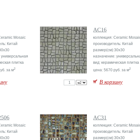
AC16
Ceramic Mosaic
коллекция: Ceramic Mosai
ль: Китай
производитель: Китай
30x30
размер(см):30x30
 универсальная
назначение: универсальн
ческая плитка
вид: керамическая плитка
2
2
уб. за м
цена: 5670 руб. за м
ину
В корзину
2506
AC31
Ceramic Mosaic
коллекция: Ceramic Mosai
ль: Китай
производитель: Китай
30x30
размер(см):30x30