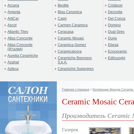
Arcana
Bestile
Cristacer
Argenta
Blau Ceramica
Decovita
ArtiCer
Capri
Del Conca
Ascot
Carmen Ceramica
Domino
Atlantic Tiles
Ceracasa
Dual Gres
Atlas Concorde
Ceramic Mosaic
Dune
Atlas Concorde
Ceramica Gomez
Ebesa
(Италия)
Ceramicalcora
Ecoceramic
Aurelia Ceramiche
Ceramiche Brennero
Edilcuoghi
Azahar
S.p.A.
Azteca
Ceramiche Supergres
Главная страница
>
Коллекции бренда Ceramic
Ceramic Mosaic Cer
Производитель Ceramic 
Галерея