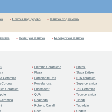
ка
Плитка под дерево
Плитка под камень
плитка
Немецкая плитка
Белорусская плитка
zu
Piemme Ceramiche
Sintesi
rca
Plaza
Slava Zaitsev
sa Ceramica
Porcelanite Dos
STN ceramica
a Corona
Porcelanosa
Superceramica
ica Ceramica
Prissmacer
Tau Ceramica
pole
QUA
Tecniceramica
Ceramica
Realonda
Tiandi
ti
Roberto Cavalli
Tubadzin
s
Roca
Undefa