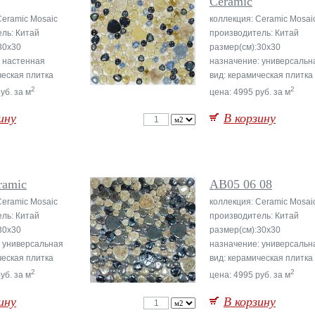
Ceramic
Ceramic Mosaic
коллекция: Ceramic Mosai
ль: Китай
производитель: Китай
30x30
размер(см):30x30
 настенная
назначение: универсальн
ческая плитка
вид: керамическая плитка
2
2
уб. за м
цена: 4995 руб. за м
ину
В корзину
ramic
AB05 06 08
Ceramic Mosaic
коллекция: Ceramic Mosai
ль: Китай
производитель: Китай
30x30
размер(см):30x30
 универсальная
назначение: универсальн
ческая плитка
вид: керамическая плитка
2
2
уб. за м
цена: 4995 руб. за м
ину
В корзину