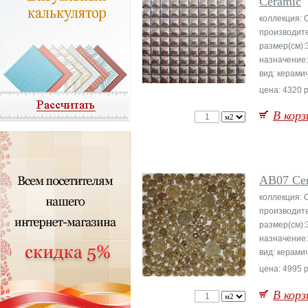
Ceramic
коллекция: 
производите
размер(см):
назначение:
вид: керами
цена: 4320 р
В корз
AB07 Ce
коллекция: 
производите
размер(см):
назначение:
вид: керами
цена: 4995 р
В корз