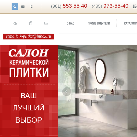
553 55 40
973-55-40
(901)
(495)
K
e:mail:
k-plitka@inbox.ru
ренд:
Argille
Бренд:
Montpellier
оллекция:
Naxos
Коллекция:
Aparici