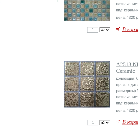
назначение:
вид: керами
цена: 4320 р
В корз
A2513 
Ceramic
коллекция: 
производите
размер(см):
назначение:
вид: керами
цена: 4320 р
В корз