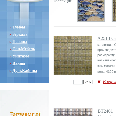
коллекции
Тумбы
Зеркала
A2513 Ce
Пеналы
коллекция: 
Сан.Мебель
производите
размер(см):
Унитазы
назначение:
Ванны
вид: керами
Душ.Кабины
цена: 4320 р
В корз
BT2401