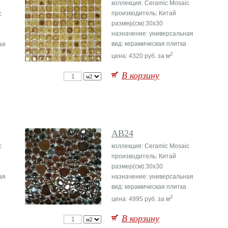
коллекция: Ceramic Mosaic
производитель: Китай
c
размер(см):30x30
назначение: универсальная
вид: керамическая плитка
ая
2
цена: 4320 руб. за м
В корзину
AB24
c
коллекция: Ceramic Mosaic
производитель: Китай
размер(см):30x30
ая
назначение: универсальная
вид: керамическая плитка
2
цена: 4995 руб. за м
В корзину