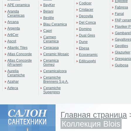
Expotile
Codicer
APE ceramica
BayKer
Fabresa
Cristacer
Aranda
Belani
Fanal
Ceramicas
Decovita
Bestile
FAP cera
Arcana
Del Conca
Blau Ceramica
Flaviker P
Argenta
Domino
Capri
Gambarell
ArtiCer
Dual Gres
Carmen
Gayafore
Ascot
Ceramica
Dune
Geotiles
Atlantic Tiles
Ceracasa
Ebesa
Glazurker
Atlas Concorde
Ceramic Mosaic
Ecoceramic
Grespani
Atlas Concorde
Ceramica
Edilcuoghi
(Италия)
Gomez
Guibosa
Aurelia
Ceramicalcora
Ceramiche
Ceramiche
Azahar
Brennero S.p.A.
Azteca
Ceramiche
Supergres
Главная страница
Коллекция Blois