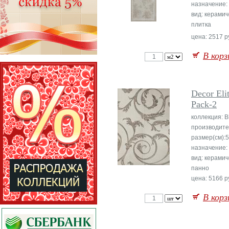
назначение:
вид: керами
плитка
цена: 2517 р
В корз
Decor Eli
Pack-2
коллекция: B
производите
размер(см):
назначение:
вид: керами
панно
цена: 5166 ру
В корз