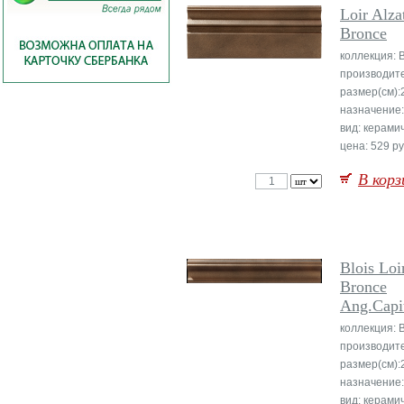
Loir Alza
Bronce
коллекция: B
производит
размер(см):
назначение:
вид: керами
цена: 529 ру
В корз
Blois Loi
Bronce
Ang.Capi
коллекция: B
производит
размер(см):
назначение:
вид: керами