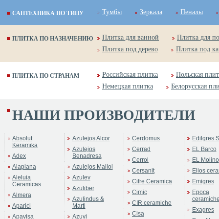
Тумбы
Зеркала
Пеналы
САНТЕХНИКА ПО ТИПУ
Плитка для ванной
Плитка для п
ПЛИТКА ПО НАЗНАЧЕНИЮ
Плитка под дерево
Плитка под к
Российская плитка
Польская плит
ПЛИТКА ПО СТРАНАМ
Немецкая плитка
Белорусская пл
НАШИ ПРОИЗВОДИТЕЛИ
Absolut
Azulejos Alcor
Cerdomus
Edilgres S
Keramika
Azulejos
Cerrad
EL Barco
Adex
Benadresa
Cerrol
EL Molino
Alaplana
Azulejos Mallol
Cersanit
Elios cer
Aleluia
Azulev
Cifre Ceramica
Emigres
Ceramicas
Azuliber
Cimic
Epoca
Almera
Azulindus &
ceramich
CIR ceramiche
Aparici
Marti
Exagres
Cisa
Apavisa
Azuvi