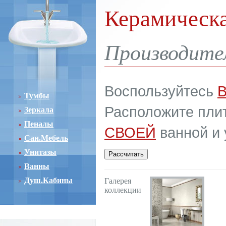
Керамическа
Производите
Воспользуйтесь
Тумбы
Расположите плит
Зеркала
Пеналы
СВОЕЙ
ванной и 
Сан.Мебель
Унитазы
Ванны
Душ.Кабины
Галерея
коллекции