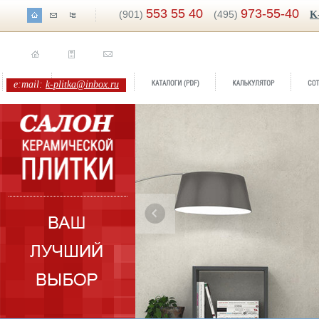
553 55 40
973-55-40
(901)
(495)
K
e:mail:
k-plitka@inbox.ru
ренд:
AVENUE
оллекция:
Azulejos Benadresa