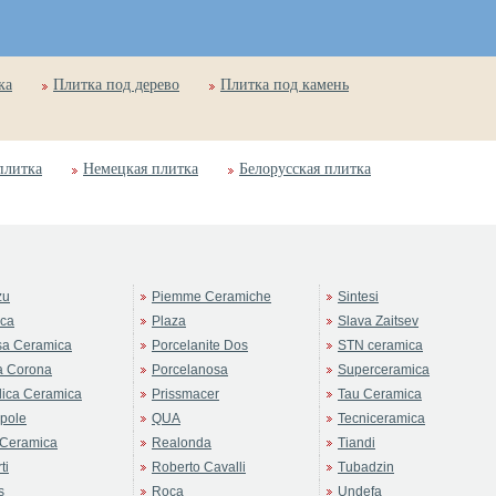
ка
Плитка под дерево
Плитка под камень
плитка
Немецкая плитка
Белорусская плитка
zu
Piemme Ceramiche
Sintesi
rca
Plaza
Slava Zaitsev
sa Ceramica
Porcelanite Dos
STN ceramica
a Corona
Porcelanosa
Superceramica
ica Ceramica
Prissmacer
Tau Ceramica
pole
QUA
Tecniceramica
Ceramica
Realonda
Tiandi
ti
Roberto Cavalli
Tubadzin
s
Roca
Undefa