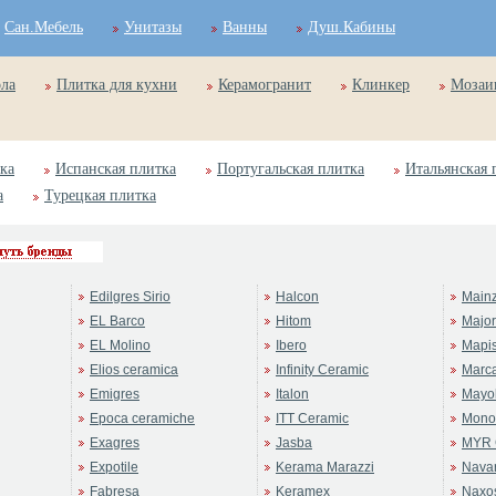
Сан.Мебель
Унитазы
Ванны
Душ.Кабины
ола
Плитка для кухни
Керамогранит
Клинкер
Мозаи
ка
Испанская плитка
Португальская плитка
Итальянская 
а
Турецкая плитка
Edilgres Sirio
Halcon
Main
EL Barco
Hitom
Majo
EL Molino
Ibero
Mapi
Elios ceramica
Infinity Ceramic
Marc
Emigres
Italon
Mayol
Epoca ceramiche
ITT Ceramic
Mono
Exagres
Jasba
MYR 
Expotile
Kerama Marazzi
Navar
Fabresa
Keramex
Naxo