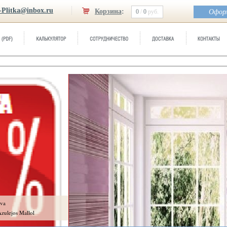
-Plitka@inbox.ru
Корзина
:
0
/
0
руб.
Оформ
va
zulejos Mallol