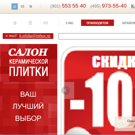
553 55 40
973-55-40
(901)
(495)
K
e:mail:
k-plitka@inbox.ru
ренд:
Berlin
Бренд:
Geno
оллекция:
Azulejos Mallol
Коллекция:
A