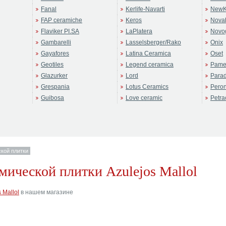
Fanal
Kerlife-Navarti
NewK
FAP ceramiche
Keros
Novab
Flaviker PI.SA
LaPlatera
Novo
Gambarelli
Lasselsberger/Rako
Onix
Gayafores
Latina Ceramica
Oset
Geotiles
Legend ceramica
Pame
Glazurker
Lord
Para
Grespania
Lotus Ceramics
Pero
Guibosa
Love ceramic
Petra
кой плитки
мической плитки Azulejos Mallol
 Mallol
в нашем магазине