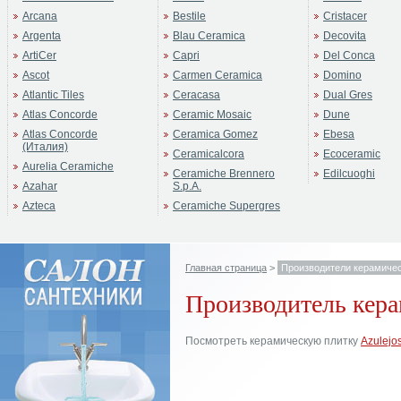
Arcana
Bestile
Cristacer
Argenta
Blau Ceramica
Decovita
ArtiCer
Capri
Del Conca
Ascot
Carmen Ceramica
Domino
Atlantic Tiles
Ceracasa
Dual Gres
Atlas Concorde
Ceramic Mosaic
Dune
Atlas Concorde
Ceramica Gomez
Ebesa
(Италия)
Ceramicalcora
Ecoceramic
Aurelia Ceramiche
Ceramiche Brennero
Edilcuoghi
Azahar
S.p.A.
Azteca
Ceramiche Supergres
Главная страница
>
Производители керамичес
Производитель кера
Посмотреть керамическую плитку
Azulejos