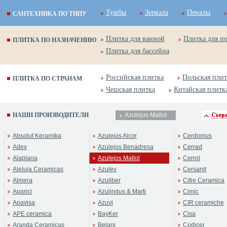
Тумбы
Зеркала
Пеналы
САНТЕХНИКА ПО ТИПУ
Плитка для ванной
Плитка для п
ПЛИТКА ПО НАЗНАЧЕНИЮ
Плитка для бассейна
Российская плитка
Польская плит
ПЛИТКА ПО СТРАНАМ
Чешская плитка
Китайская плитк
НАШИ ПРОИЗВОДИТЕЛИ
Azulejos Mallol
Absolut Keramika
Azulejos Alcor
Cerdomus
Adex
Azulejos Benadresa
Cerrad
Alaplana
Azulejos Mallol
Cerrol
Aleluia Ceramicas
Azulev
Cersanit
Almera
Azuliber
Cifre Ceramica
Aparici
Azulindus & Marti
Cimic
Apavisa
Azuvi
CIR ceramiche
APE ceramica
BayKer
Cisa
Aranda Ceramicas
Belani
Codicer