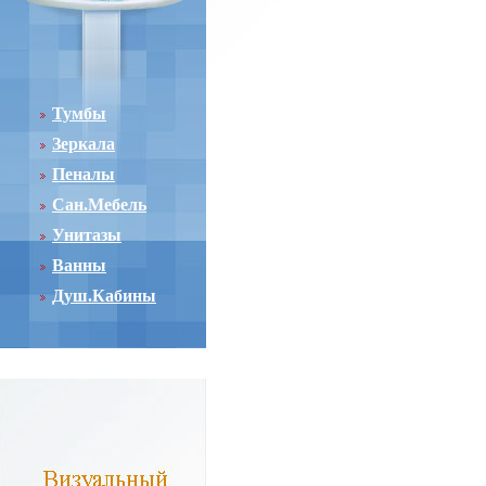
Тумбы
Зеркала
Пеналы
Сан.Мебель
Унитазы
Ванны
Душ.Кабины