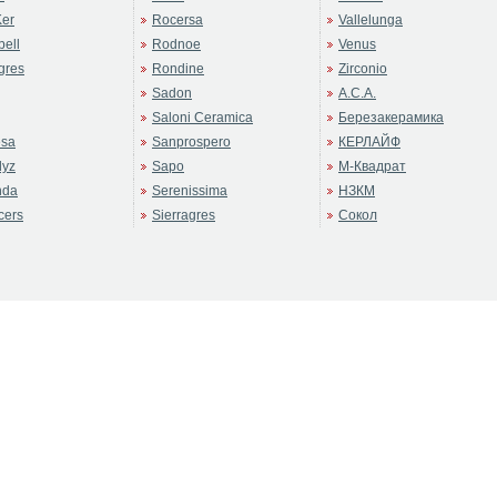
er
Rocersa
Vallelunga
ell
Rodnoe
Venus
gres
Rondine
Zirconio
Sadon
А.С.А.
Saloni Ceramica
Березакерамика
sa
Sanprospero
КЕРЛАЙФ
dyz
Sapo
М-Квадрат
nda
Serenissima
НЗКМ
cers
Sierragres
Сокол