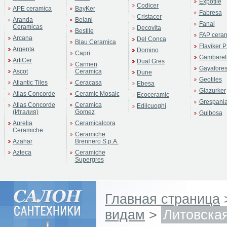
Expotile
Codicer
APE ceramica
BayKer
Fabresa
Cristacer
Aranda
Belani
Fanal
Ceramicas
Decovita
Bestile
FAP cera
Arcana
Del Conca
Blau Ceramica
Flaviker P
Argenta
Domino
Capri
Gambarell
ArtiCer
Dual Gres
Carmen
Gayafore
Ascot
Ceramica
Dune
Geotiles
Atlantic Tiles
Ceracasa
Ebesa
Glazurker
Atlas Concorde
Ceramic Mosaic
Ecoceramic
Grespani
Atlas Concorde
Ceramica
Edilcuoghi
(Италия)
Gomez
Guibosa
Aurelia
Ceramicalcora
Ceramiche
Ceramiche
Azahar
Brennero S.p.A.
Azteca
Ceramiche
Supergres
Главная страница
видам
>
Литовска