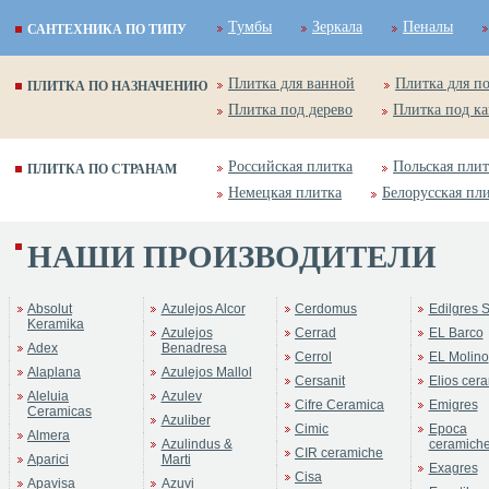
Тумбы
Зеркала
Пеналы
САНТЕХНИКА ПО ТИПУ
Плитка для ванной
Плитка для п
ПЛИТКА ПО НАЗНАЧЕНИЮ
Плитка под дерево
Плитка под к
Российская плитка
Польская плит
ПЛИТКА ПО СТРАНАМ
Немецкая плитка
Белорусская пл
НАШИ ПРОИЗВОДИТЕЛИ
Absolut
Azulejos Alcor
Cerdomus
Edilgres S
Keramika
Azulejos
Cerrad
EL Barco
Adex
Benadresa
Cerrol
EL Molino
Alaplana
Azulejos Mallol
Cersanit
Elios cer
Aleluia
Azulev
Cifre Ceramica
Emigres
Ceramicas
Azuliber
Cimic
Epoca
Almera
Azulindus &
ceramich
CIR ceramiche
Aparici
Marti
Exagres
Cisa
Apavisa
Azuvi