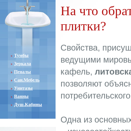
На что обра
плитки?
Свойства, присущ
Тумбы
ведущими мировы
Зеркала
кафель,
литовск
Пеналы
Сан.Мебель
позволяют объяс
Унитазы
потребительского
Ванны
Душ.Кабины
Одна из основных