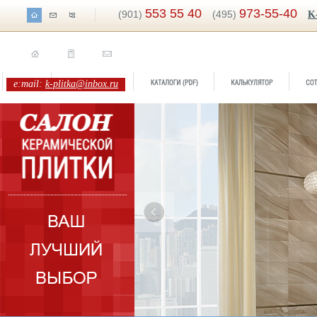
553 55 40
973-55-40
(901)
(495)
K
e:mail:
k-plitka@inbox.ru
ренд:
Veneto
Бренд:
Cata
оллекция:
Mapisa Ceramica
Коллекция: