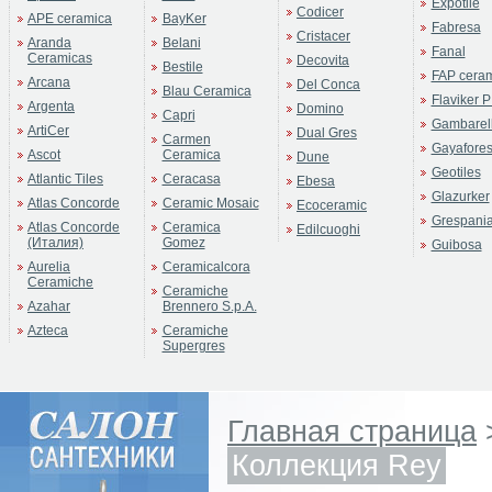
Expotile
Codicer
APE ceramica
BayKer
Fabresa
Cristacer
Aranda
Belani
Fanal
Ceramicas
Decovita
Bestile
FAP cera
Arcana
Del Conca
Blau Ceramica
Flaviker P
Argenta
Domino
Capri
Gambarell
ArtiCer
Dual Gres
Carmen
Gayafore
Ascot
Ceramica
Dune
Geotiles
Atlantic Tiles
Ceracasa
Ebesa
Glazurker
Atlas Concorde
Ceramic Mosaic
Ecoceramic
Grespani
Atlas Concorde
Ceramica
Edilcuoghi
(Италия)
Gomez
Guibosa
Aurelia
Ceramicalcora
Ceramiche
Ceramiche
Azahar
Brennero S.p.A.
Azteca
Ceramiche
Supergres
Главная страница
Коллекция Rey