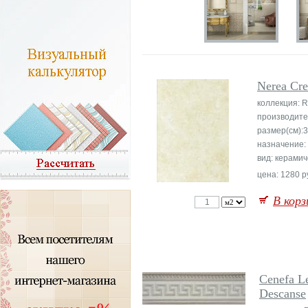
Nerea Cr
коллекция: 
производите
размер(см):
назначение:
вид: керамич
цена: 1280 р
В корз
Cenefa L
Descanse