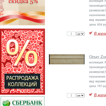
коллекция: 
производит
размер(см):
назначение:
вид: керами
цена: 604 ру
В корз
Orsay Zo
коллекция: 
производит
размер(см):
назначение:
вид: керами
цена: 797 ру
В корз