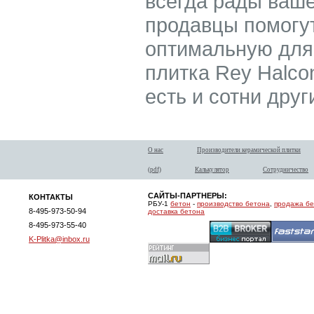
всегда рады ваш
продавцы помогу
оптимальную для 
плитка Rey Halcon
есть и сотни дру
О нас
Производители керамической плитки
(pdf)
Калькулятор
Сотрудничество
САЙТЫ-ПАРТНЕРЫ:
КОНТАКТЫ
РБУ-1
бетон
-
производство бетона
,
продажа б
8-495-973-50-94
доставка бетона
8-495-973-55-40
K-Plitka@inbox.ru