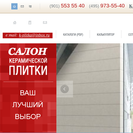
553 55 40
973-55-40
(901)
(495)
K
e:mail:
k-plitka@inbox.ru
Бренд:
Керамогранит (Китай) / Cimic
Бренд:
On
Коллекция:
Cimic
Коллекци