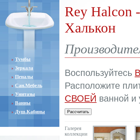
Rey Halcon 
Халькон
Производите
Тумбы
Зеркала
Воспользуйтесь
Пеналы
Расположите плит
Сан.Мебель
Унитазы
СВОЕЙ
ванной и 
Ванны
Душ.Кабины
Галерея
коллекции