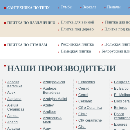
Тумбы
Зеркала
Пеналы
САНТЕХНИКА ПО ТИПУ
Плитка для ванной
Плитка для п
ПЛИТКА ПО НАЗНАЧЕНИЮ
Плитка под дерево
Плитка под к
Российская плитка
Польская плит
ПЛИТКА ПО СТРАНАМ
Немецкая плитка
Белорусская пл
НАШИ ПРОИЗВОДИТЕЛИ
Absolut
Azulejos Alcor
Cerdomus
Edilgres S
Keramika
Azulejos
Cerrad
EL Barco
Adex
Benadresa
Cerrol
EL Molino
Alaplana
Azulejos Mallol
Cersanit
Elios cer
Aleluia
Azulev
Cifre Ceramica
Emigres
Ceramicas
Azuliber
Cimic
Epoca
Almera
Azulindus &
ceramich
CIR ceramiche
Aparici
Marti
Exagres
Cisa
Apavisa
Azuvi