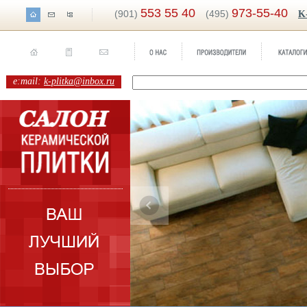
553 55 40
973-55-40
(901)
(495)
K
e:mail:
k-plitka@inbox.ru
Бренд:
EcoWood
Коллекция:
Sadon