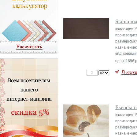
Stabia ma
коллекция: S
производит
размер(см):
назначение:
вид: керами
цена: 1696 р
В корз
Esencia m
коллекция: S
производит
размер(см):
назначение: