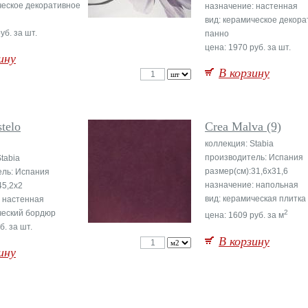
ческое декоративное
назначение: настенная
вид: керамическое декор
уб. за шт.
панно
цена: 1970 руб. за шт.
ину
В корзину
stelo
Crea Malva (9)
коллекция: Stabia
производитель: Испания
tabia
размер(см):31,6x31,6
ель: Испания
назначение: напольная
45,2x2
вид: керамическая плитка
 настенная
ческий бордюр
2
цена: 1609 руб. за м
б. за шт.
В корзину
ину