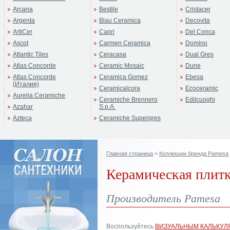
Arcana
Bestile
Cristacer
Argenta
Blau Ceramica
Decovita
ArtiCer
Capri
Del Conca
Ascot
Carmen Ceramica
Domino
Atlantic Tiles
Ceracasa
Dual Gres
Atlas Concorde
Ceramic Mosaic
Dune
Atlas Concorde
Ceramica Gomez
Ebesa
(Италия)
Ceramicalcora
Ecoceramic
Aurelia Ceramiche
Ceramiche Brennero
Edilcuoghi
Azahar
S.p.A.
Azteca
Ceramiche Supergres
Главная страница
>
Коллекции бренда Pamesa
Керамическая плитк
Производитель Pamesa
Воспользуйтесь
ВИЗУАЛЬНЫМ КАЛЬКУЛ