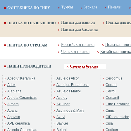
Тумбы
Зеркала
Пеналы
САНТЕХНИКА ПО ТИПУ
Плитка для ванной
Плитка для п
ПЛИТКА ПО НАЗНАЧЕНИЮ
Плитка для бассейна
Российская плитка
Польская плит
ПЛИТКА ПО СТРАНАМ
Чешская плитка
Китайская плитк
НАШИ ПРОИЗВОДИТЕЛИ
Absolut Keramika
Azulejos Alcor
Cerdomus
Adex
Azulejos Benadresa
Cerrad
Alaplana
Azulejos Mallol
Cerrol
Aleluia Ceramicas
Azulev
Cersanit
Almera
Azuliber
Cifre Ceramica
Aparici
Azulindus & Marti
Cimic
Apavisa
Azuvi
CIR ceramiche
APE ceramica
BayKer
Cisa
Aranda Ceramicas
Belani
Codicer