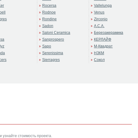
er
Rocersa
Vallelunga
ell
Rodnoe
Venus
gres
Rondine
Zirconio
Sadon
А.С.А.
Saloni Ceramica
Березакерамика
sa
Sanprospero
КЕРЛАЙФ
dyz
Sapo
М-Квадрат
nda
Serenissima
НЗКМ
cers
Sierragres
Сокол
и узнайте стоимость проекта.