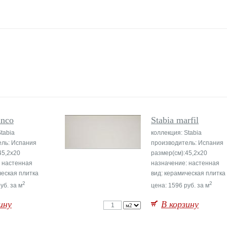
anco
Stabia marfil
tabia
коллекция: Stabia
ель: Испания
производитель: Испания
45,2x20
размер(см):45,2x20
 настенная
назначение: настенная
ческая плитка
вид: керамическая плитка
2
2
уб. за м
цена: 1596 руб. за м
ину
В корзину