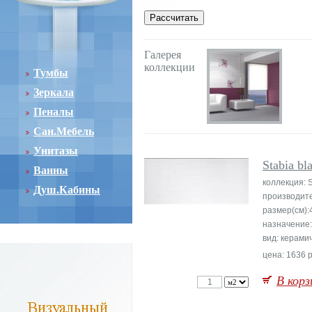
Галерея
коллекции
Тумбы
Зеркала
Пеналы
Сан.Мебель
Унитазы
Stabia bl
Ванны
коллекция: S
Душ.Кабины
производит
размер(см):
назначение:
вид: керами
цена: 1636 р
В корз