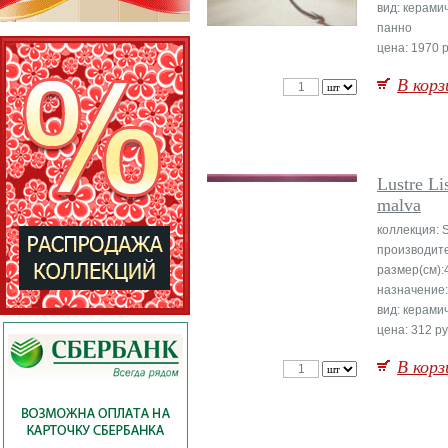
вид: керами
панно
цена: 1970 р
В корз
Lustre Li
malva
коллекция: S
производит
размер(см):
назначение:
вид: керами
цена: 312 ру
В корз