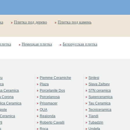
ка
Плитка под дерево
Плитка под камень
плитка
Немецкая плитка
Белорусская плитка
zu
Piemme Ceramiche
Sintesi
rca
Plaza
Slava Zaitsev
sa Ceramica
Porcelanite Dos
STN ceramica
a Corona
Porcelanosa
Superceramica
ica Ceramica
Prissmacer
Tau Ceramica
pole
QUA
Tecniceramica
Ceramica
Realonda
Tiandi
ti
Roberto Cavalli
Tubadzin
s
Roca
Undefa