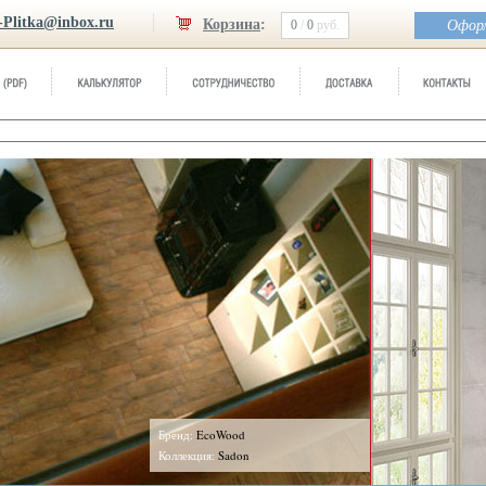
-Plitka@inbox.ru
Корзина
:
0
/
0
руб.
Оформ
Бренд:
СROMAT-ONE
Коллекция:
Ibero