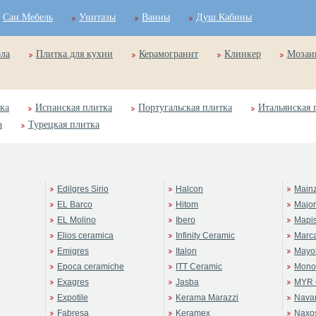
Сан.Мебель
Унитазы
Ванны
Душ.Кабины
ола
Плитка для кухни
Керамогранит
Клинкер
Мозаи
ка
Испанская плитка
Португальская плитка
Итальянская 
а
Турецкая плитка
Edilgres Sirio
Halcon
Main
EL Barco
Hitom
Majo
EL Molino
Ibero
Mapi
Elios ceramica
Infinity Ceramic
Marc
Emigres
Italon
Mayol
Epoca ceramiche
ITT Ceramic
Mono
Exagres
Jasba
MYR 
Expotile
Kerama Marazzi
Navar
Fabresa
Keramex
Naxo