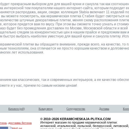
 будет прекрасным выбором для для вашей кухни и санузла так как соотноше
ма интересной тем покупателям нашего интернет-сайта, которым подходит ее
няются распродажа, акции, скидки. коллекция Stabia включает 11 изделий по 
 вы можете посмотреть, как керамическая плитка Стабия будет смотреться н
количестве штучные декоративные плитки, меняя схему расположения плитки,
 которое придется вам по вкусу. При этом вы сможете точно узнать и стоимос
аз будет без промедления доставлен по Москве, Московской области и всей Р
щательно следим за конкурентностью цен в нашем прайсе и предложим вам ин
 быстро выбрать наиболее уместную для вашей кухни и санузла плитку. Испан
ерамической плитки вы обращаете внимание, прежде всего, на качество, то п
ым технологиям, она отличается не просто хорошим качеством и долговечно
многих лет использования.
ением как классических, так и современных интерьеров, а ее качество обеспе
можете и у нас, причем по самым низким ценам!
Каталоги (pdf)
Калькулятор
Сотрудничество
Доставка
Конт
© 2010–2026 KERAMICHESKAJA-PLITKA.COM
Интернет магазин по продаже керамической плитки:
етона
,
доставка бетона
испанской, итальянской, польской, белорусской, литовской,