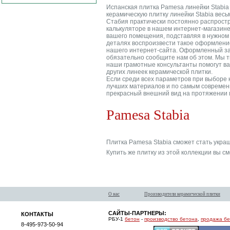
Испанская плитка Pamesa линейки Stabia
керамическую плитку линейки Stabia весь
Стабия практически постоянно распростра
калькуляторе в нашем интернет-магазине
вашего помещения, подставляя в нужном 
деталях воспроизвести такое оформление,
нашего интернет-сайта. Оформленный зак
обязательно сообщите нам об этом. Мы т
наши грамотные консультанты помогут вам
других линеек керамической плитки.
Если среди всех параметров при выборе к
лучших материалов и по самым современн
прекрасный внешний вид на протяжении 
Pamesa Stabia
Плитка Pamesa Stabia сможет стать украш
Купить же плитку из этой коллекции вы с
О нас
Производители керамической плитки
САЙТЫ-ПАРТНЕРЫ:
КОНТАКТЫ
РБУ-1
бетон
-
производство бетона
,
продажа б
8-495-973-50-94