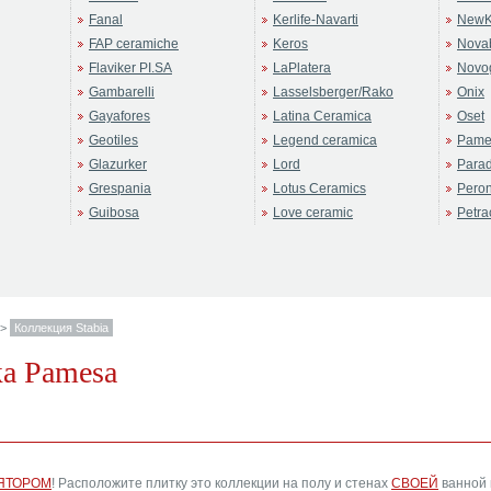
Fanal
Kerlife-Navarti
NewK
FAP ceramiche
Keros
Novab
Flaviker PI.SA
LaPlatera
Novo
Gambarelli
Lasselsberger/Rako
Onix
Gayafores
Latina Ceramica
Oset
Geotiles
Legend ceramica
Pame
Glazurker
Lord
Para
Grespania
Lotus Ceramics
Pero
Guibosa
Love ceramic
Petra
>
Коллекция Stabia
а Pamesa
ЯТОРОМ
! Расположите плитку это коллекции на полу и стенах
СВОЕЙ
ванной 