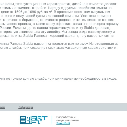
ние цены, эксплуатационных характеристик, дизайна и качества делают
 стиль и стоимость в прайсе. Наряду с другими линейками плитки на
цене от 1596 до 1696 руб. за м². В простом и понятном визуальном
а стенах и полу вашей кухни или ванной комнаты. Указывая размеры
 количество бордюров, количество рядов плитки, вы сможете во всех
ть вашего проекта, а также сразу оформить заказ на него через корзину
оссии. Если вы где-то нашли керамическую плитку Stabia дешевле,
тересную стоимость на эту линейку. Мы всегда рады вашему звонку и
ская плитка Stabia Pamesa - хороший вариант, но у нас есть и сотни
литка Pamesa Stabia наверняка придется вам по вкусу. Изготовленная из
стью службы, но и сохраняет свои эксплуатационные характеристики и
чит не только долгую службу, но и минимальную необходимость в уходе.
акты
Информация
Разработка и
создание сайта
SmartSoft