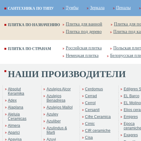
Тумбы
Зеркала
Пеналы
САНТЕХНИКА ПО ТИПУ
Плитка для ванной
Плитка для п
ПЛИТКА ПО НАЗНАЧЕНИЮ
Плитка под дерево
Плитка под к
Российская плитка
Польская плит
ПЛИТКА ПО СТРАНАМ
Немецкая плитка
Белорусская пл
НАШИ ПРОИЗВОДИТЕЛИ
Absolut
Azulejos Alcor
Cerdomus
Edilgres S
Keramika
Azulejos
Cerrad
EL Barco
Adex
Benadresa
Cerrol
EL Molino
Alaplana
Azulejos Mallol
Cersanit
Elios cer
Aleluia
Azulev
Cifre Ceramica
Emigres
Ceramicas
Azuliber
Cimic
Epoca
Almera
Azulindus &
ceramich
CIR ceramiche
Aparici
Marti
Exagres
Cisa
Apavisa
Azuvi