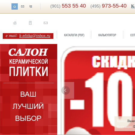
553 55 40
973-55-40
(901)
(495)
K
e:mail:
k-plitka@inbox.ru
Бренд:
Ilustre
Бренд:
Помпея
Коллекция:
Domino
Коллекция:
Березакерамика