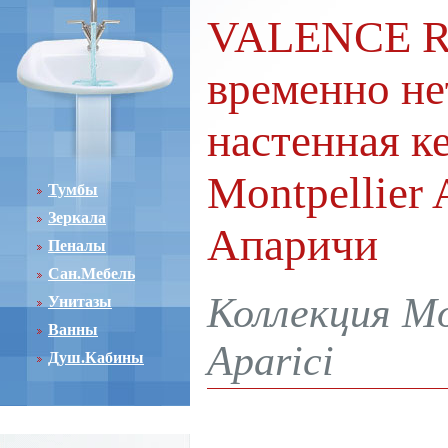
VALENCE RO
временно не
настенная к
Montpellier 
Тумбы
Зеркала
Апаричи
Пеналы
Сан.Мебель
Коллекция Mo
Унитазы
Ванны
Aparici
Душ.Кабины