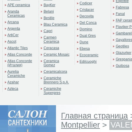
Expotile
Codicer
APE ceramica
BayKer
Fabresa
Cristacer
Aranda
Belani
Fanal
Ceramicas
Decovita
Bestile
FAP cera
Arcana
Del Conca
Blau Ceramica
Flaviker P
Argenta
Domino
Capri
Gambarell
ArtiCer
Dual Gres
Carmen
Gayafore
Ascot
Ceramica
Dune
Geotiles
Atlantic Tiles
Ceracasa
Ebesa
Glazurker
Atlas Concorde
Ceramic Mosaic
Ecoceramic
Grespani
Atlas Concorde
Ceramica
Edilcuoghi
(Италия)
Gomez
Guibosa
Aurelia
Ceramicalcora
Ceramiche
Ceramiche
Azahar
Brennero S.p.A.
Azteca
Ceramiche
Supergres
Главная страница
Montpellier
>
VALE