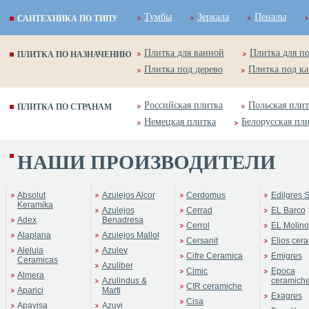
Тумбы
Зеркала
Пеналы
САНТЕХНИКА ПО ТИПУ
Плитка для ванной
Плитка для п
ПЛИТКА ПО НАЗНАЧЕНИЮ
Плитка под дерево
Плитка под к
Российская плитка
Польская плит
ПЛИТКА ПО СТРАНАМ
Немецкая плитка
Белорусская пл
НАШИ ПРОИЗВОДИТЕЛИ
Absolut
Azulejos Alcor
Cerdomus
Edilgres S
Keramika
Azulejos
Cerrad
EL Barco
Adex
Benadresa
Cerrol
EL Molino
Alaplana
Azulejos Mallol
Cersanit
Elios cer
Aleluia
Azulev
Cifre Ceramica
Emigres
Ceramicas
Azuliber
Cimic
Epoca
Almera
Azulindus &
ceramich
CIR ceramiche
Aparici
Marti
Exagres
Cisa
Apavisa
Azuvi