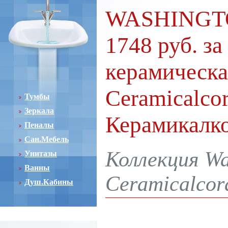
WASHINGTO
1748 руб. за
керамическа
Ceramicalco
Тумбы
Зеркала
Керамикалк
Пеналы
Сан.Мебель
Коллекция Wa
Унитазы
Ванны
Ceramicalcor
Душ.Кабины