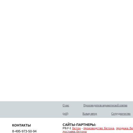
О нас
Производители керамической плитки
(pdf)
Калькулятор
Сотрудничество
САЙТЫ-ПАРТНЕРЫ:
КОНТАКТЫ
РБУ-1
бетон
-
производство бетона
,
продажа б
8-495-973-50-94
доставка бетона