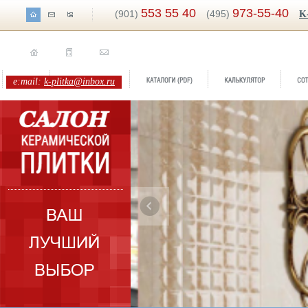
553 55 40
973-55-40
(901)
(495)
K
e:mail:
k-plitka@inbox.ru
ренд:
Элеганс
оллекция:
М-Квадрат