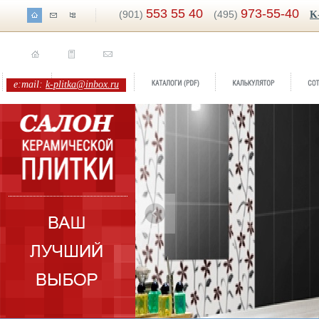
553 55 40
973-55-40
(901)
(495)
K
e:mail:
k-plitka@inbox.ru
Бренд:
Basic
Бренд:
Венеция
Коллекция:
Plaza
Коллекция:
Березакерамика