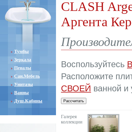
CLASH Argen
Аргента Ке
Производител
Тумбы
Зеркала
Воспользуйтесь
Пеналы
Расположите плит
Сан.Мебель
Унитазы
СВОЕЙ
ванной и 
Ванны
Душ.Кабины
Галерея
коллекции