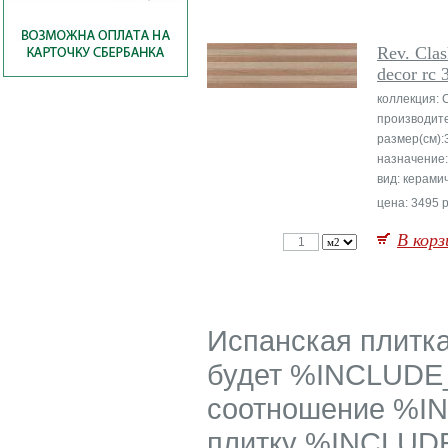
Rev. Clas
decor rc 
коллекция:
производит
размер(см):
назначение:
вид: керами
цена: 3495 р
В корз
Испанская плит
будет %INCLUDE
соотношение %I
плитку %INCLUDE