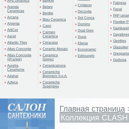
APE ceramica
BayKer
Fabresa
Cristacer
Aranda
Belani
Fanal
Ceramicas
Decovita
Bestile
FAP cera
Arcana
Del Conca
Blau Ceramica
Flaviker P
Argenta
Domino
Capri
Gambarell
ArtiCer
Dual Gres
Carmen
Gayafore
Ascot
Ceramica
Dune
Geotiles
Atlantic Tiles
Ceracasa
Ebesa
Glazurker
Atlas Concorde
Ceramic Mosaic
Ecoceramic
Grespani
Atlas Concorde
Ceramica
Edilcuoghi
(Италия)
Gomez
Guibosa
Aurelia
Ceramicalcora
Ceramiche
Ceramiche
Azahar
Brennero S.p.A.
Azteca
Ceramiche
Supergres
Главная страница
Коллекция CLASH