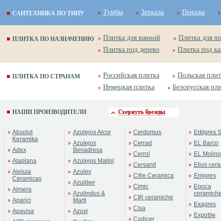
Тумбы
Зеркала
Пеналы
САНТЕХНИКА ПО ТИПУ
Плитка для ванной
Плитка для п
ПЛИТКА ПО НАЗНАЧЕНИЮ
Плитка под дерево
Плитка под к
Российская плитка
Польская плит
ПЛИТКА ПО СТРАНАМ
Немецкая плитка
Белорусская пл
НАШИ ПРОИЗВОДИТЕЛИ
Absolut
Azulejos Alcor
Cerdomus
Edilgres S
Keramika
Azulejos
Cerrad
EL Barco
Adex
Benadresa
Cerrol
EL Molino
Alaplana
Azulejos Mallol
Cersanit
Elios cer
Aleluia
Azulev
Cifre Ceramica
Emigres
Ceramicas
Azuliber
Cimic
Epoca
Almera
Azulindus &
ceramich
CIR ceramiche
Aparici
Marti
Exagres
Cisa
Apavisa
Azuvi
Expotile
Codicer