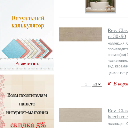
Rev. Clas
rc 30x90
коллекция:
производит
размер(см):
назначение:
вид: керами
цена: 3195 р
В корз
Rev. Cla
beech rc
коллекция: