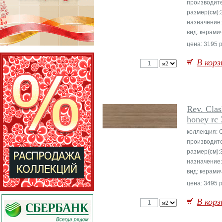
производит
размер(см):
назначение:
вид: керами
цена: 3195 р
В корз
Rev. Clas
honey rc
коллекция:
производит
размер(см):
назначение:
вид: керами
цена: 3495 р
В корз