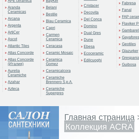
APE ceramica
BayKer
Fabresa
Cristacer
Aranda
Belani
Fanal
Ceramicas
Decovita
Bestile
FAP cera
Arcana
Del Conca
Blau Ceramica
Flaviker P
Argenta
Domino
Capri
Gambarell
ArtiCer
Dual Gres
Carmen
Gayafore
Ascot
Ceramica
Dune
Geotiles
Atlantic Tiles
Ceracasa
Ebesa
Glazurker
Atlas Concorde
Ceramic Mosaic
Ecoceramic
Grespani
Atlas Concorde
Ceramica
Edilcuoghi
(Италия)
Gomez
Guibosa
Aurelia
Ceramicalcora
Ceramiche
Ceramiche
Azahar
Brennero S.p.A.
Azteca
Ceramiche
Supergres
Главная страница
Коллекция ACRA