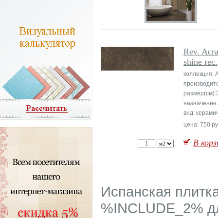
Rev. Acra
shine rec.
коллекция:
производит
размер(см):
назначение:
вид: керами
цена: 750 ру
В корз
Испанская плитк
%INCLUDE_2% дл