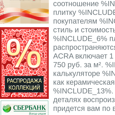
соотношение %I
плитку %INCLUDE
покупателям %IN
стиль и стоимост
%INCLUDE_6% пл
распространяют
ACRA включает 1
750 руб. за м².
калькуляторе %I
как керамическа
%INCLUDE_13%. 
деталях воспроиз
придется вам по 