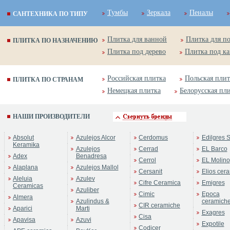
Тумбы
Зеркала
Пеналы
САНТЕХНИКА ПО ТИПУ
Плитка для ванной
Плитка для п
ПЛИТКА ПО НАЗНАЧЕНИЮ
Плитка под дерево
Плитка под к
Российская плитка
Польская плит
ПЛИТКА ПО СТРАНАМ
Немецкая плитка
Белорусская пл
НАШИ ПРОИЗВОДИТЕЛИ
Absolut
Azulejos Alcor
Cerdomus
Edilgres S
Keramika
Azulejos
Cerrad
EL Barco
Adex
Benadresa
Cerrol
EL Molino
Alaplana
Azulejos Mallol
Cersanit
Elios cer
Aleluia
Azulev
Cifre Ceramica
Emigres
Ceramicas
Azuliber
Cimic
Epoca
Almera
Azulindus &
ceramich
CIR ceramiche
Aparici
Marti
Exagres
Cisa
Apavisa
Azuvi
Expotile
Codicer