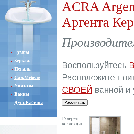
ACRA Argent
Аргента Ке
Производител
Тумбы
Зеркала
Воспользуйтесь
Пеналы
Расположите плит
Сан.Мебель
Унитазы
СВОЕЙ
ванной и 
Ванны
Душ.Кабины
Галерея
коллекции