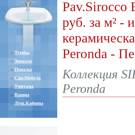
Pav.Sirocco
руб. за м² -
керамическ
Peronda - П
Тумбы
Зеркала
Пеналы
Коллекция S
Сан.Мебель
Peronda
Унитазы
Ванны
Душ.Кабины