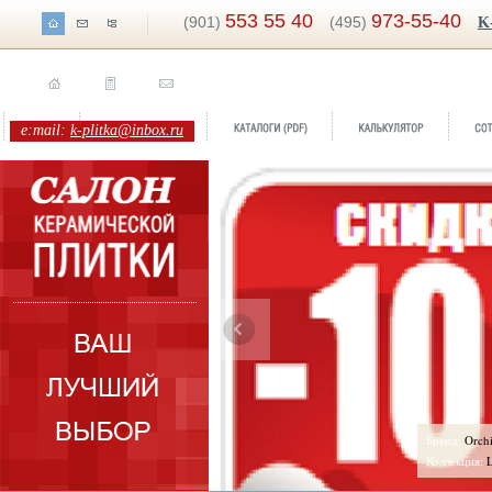
553 55 40
973-55-40
(901)
(495)
K
e:mail:
k-plitka@inbox.ru
ренд:
Bluemoon
Бренд:
Orch
оллекция:
Keros
Коллекция:
L