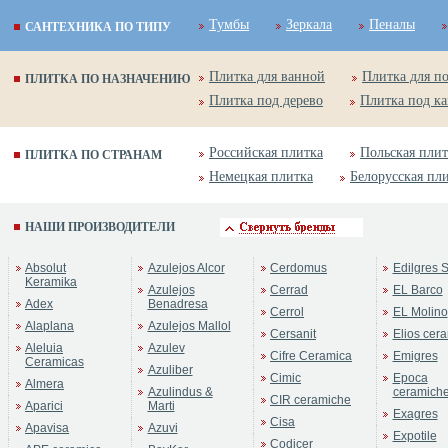
Тумбы
Зеркала
Пеналы
САНТЕХНИКА ПО ТИПУ
Плитка для ванной
Плитка для п
ПЛИТКА ПО НАЗНАЧЕНИЮ
Плитка под дерево
Плитка под к
Российская плитка
Польская плит
ПЛИТКА ПО СТРАНАМ
Немецкая плитка
Белорусская пл
НАШИ ПРОИЗВОДИТЕЛИ
Absolut
Azulejos Alcor
Cerdomus
Edilgres S
Keramika
Azulejos
Cerrad
EL Barco
Adex
Benadresa
Cerrol
EL Molino
Alaplana
Azulejos Mallol
Cersanit
Elios cer
Aleluia
Azulev
Cifre Ceramica
Emigres
Ceramicas
Azuliber
Cimic
Epoca
Almera
Azulindus &
ceramich
CIR ceramiche
Aparici
Marti
Exagres
Cisa
Apavisa
Azuvi
Expotile
Codicer