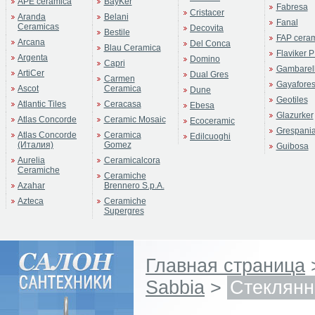
APE ceramica
BayKer
Fabresa
Cristacer
Aranda
Belani
Fanal
Ceramicas
Decovita
Bestile
FAP cera
Arcana
Del Conca
Blau Ceramica
Flaviker P
Argenta
Domino
Capri
Gambarell
ArtiCer
Dual Gres
Carmen
Gayafore
Ascot
Ceramica
Dune
Geotiles
Atlantic Tiles
Ceracasa
Ebesa
Glazurker
Atlas Concorde
Ceramic Mosaic
Ecoceramic
Grespani
Atlas Concorde
Ceramica
Edilcuoghi
(Италия)
Gomez
Guibosa
Aurelia
Ceramicalcora
Ceramiche
Ceramiche
Azahar
Brennero S.p.A.
Azteca
Ceramiche
Supergres
Главная страница
Sabbia
>
Стеклянны