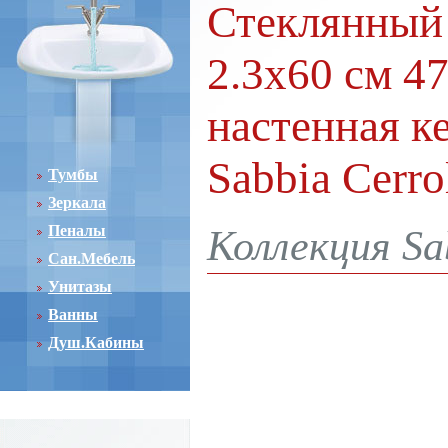
Стеклянный 
2.3x60 см 47
настенная к
Sabbia Cerro
Тумбы
Зеркала
Пеналы
Коллекция Sa
Сан.Мебель
Унитазы
Ванны
Душ.Кабины