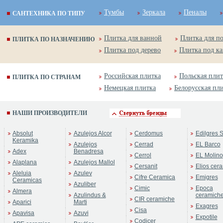
Тумбы
Зеркала
Пеналы
САНТЕХНИКА ПО ТИПУ
Плитка для ванной
Плитка для п
ПЛИТКА ПО НАЗНАЧЕНИЮ
Плитка под дерево
Плитка под к
Российская плитка
Польская плит
ПЛИТКА ПО СТРАНАМ
Немецкая плитка
Белорусская пл
НАШИ ПРОИЗВОДИТЕЛИ
Absolut
Azulejos Alcor
Cerdomus
Edilgres S
Keramika
Azulejos
Cerrad
EL Barco
Adex
Benadresa
Cerrol
EL Molino
Alaplana
Azulejos Mallol
Cersanit
Elios cer
Aleluia
Azulev
Cifre Ceramica
Emigres
Ceramicas
Azuliber
Cimic
Epoca
Almera
Azulindus &
ceramich
CIR ceramiche
Aparici
Marti
Exagres
Cisa
Apavisa
Azuvi
Expotile
Codicer