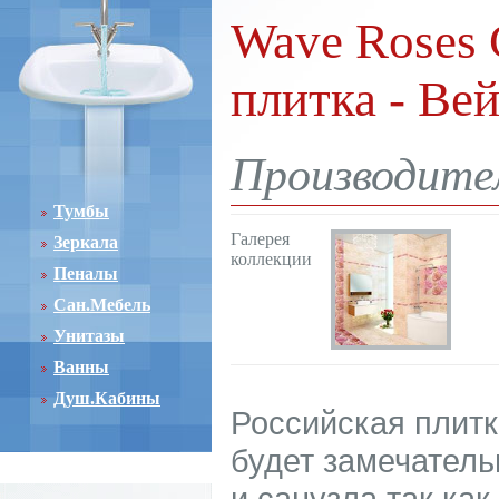
Wave Roses C
плитка - Ве
Производител
Тумбы
Галерея
Зеркала
коллекции
Пеналы
Сан.Мебель
Унитазы
Ванны
Душ.Кабины
Российская плитк
будет замечател
и санузла так ка