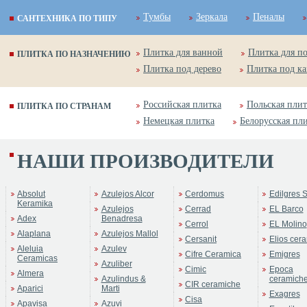
Тумбы
Зеркала
Пеналы
САНТЕХНИКА ПО ТИПУ
Плитка для ванной
Плитка для п
ПЛИТКА ПО НАЗНАЧЕНИЮ
Плитка под дерево
Плитка под к
Российская плитка
Польская плит
ПЛИТКА ПО СТРАНАМ
Немецкая плитка
Белорусская пл
НАШИ ПРОИЗВОДИТЕЛИ
Absolut
Azulejos Alcor
Cerdomus
Edilgres S
Keramika
Azulejos
Cerrad
EL Barco
Adex
Benadresa
Cerrol
EL Molino
Alaplana
Azulejos Mallol
Cersanit
Elios cer
Aleluia
Azulev
Cifre Ceramica
Emigres
Ceramicas
Azuliber
Cimic
Epoca
Almera
Azulindus &
ceramich
CIR ceramiche
Aparici
Marti
Exagres
Cisa
Apavisa
Azuvi