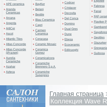
Expotile
Codicer
APE ceramica
BayKer
Fabresa
Cristacer
Aranda
Belani
Fanal
Ceramicas
Decovita
Bestile
FAP cera
Arcana
Del Conca
Blau Ceramica
Flaviker P
Argenta
Domino
Capri
Gambarell
ArtiCer
Dual Gres
Carmen
Gayafore
Ascot
Ceramica
Dune
Geotiles
Atlantic Tiles
Ceracasa
Ebesa
Glazurker
Atlas Concorde
Ceramic Mosaic
Ecoceramic
Grespani
Atlas Concorde
Ceramica
Edilcuoghi
(Италия)
Gomez
Guibosa
Aurelia
Ceramicalcora
Ceramiche
Ceramiche
Azahar
Brennero S.p.A.
Azteca
Ceramiche
Supergres
Главная страница
Коллекция Wave R