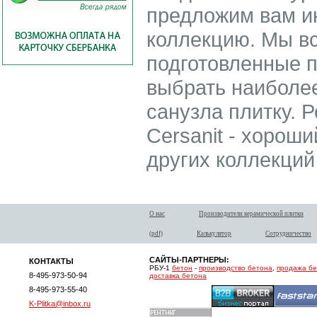
предложим вам ин
коллекцию. Мы в
подготовленные 
выбрать наиболе
санузла плитку. 
Cersanit - хороши
других коллекций
О нас
Производители керамической плитки
(pdf)
Калькулятор
Сотрудничество
САЙТЫ-ПАРТНЕРЫ:
КОНТАКТЫ
РБУ-1
бетон
-
производство бетона
,
продажа б
8-495-973-50-94
доставка бетона
8-495-973-55-40
K-Plitka@inbox.ru