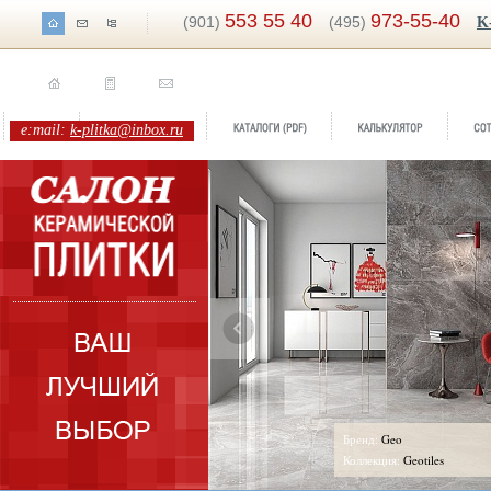
553 55 40
973-55-40
(901)
(495)
K
e:mail:
k-plitka@inbox.ru
li
Бренд:
Geo
:
Saloni Ceramica
Коллекция:
Geotiles