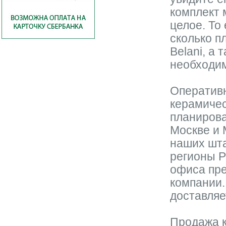
комплект 
целое. То
сколько п
Belani, а
необходим
Оперативн
керамичес
планирова
Москве и 
наших шта
регионы Р
офиса пре
компании.
доставляе
Продажа к