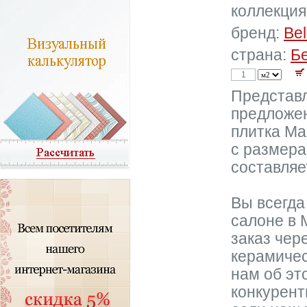
коллекция
бренд:
Bel
страна:
Б
Представ
предложен
плитка Ма
с размера
составляет
Вы всегда
салоне в 
заказ чер
керамичес
нам об эт
конкурент