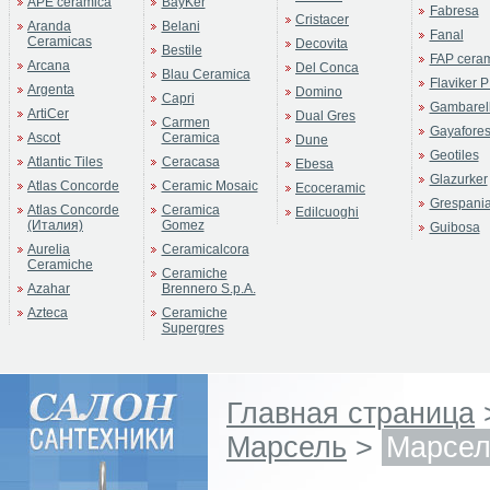
APE ceramica
BayKer
Fabresa
Cristacer
Aranda
Belani
Fanal
Ceramicas
Decovita
Bestile
FAP cera
Arcana
Del Conca
Blau Ceramica
Flaviker P
Argenta
Domino
Capri
Gambarell
ArtiCer
Dual Gres
Carmen
Gayafore
Ascot
Ceramica
Dune
Geotiles
Atlantic Tiles
Ceracasa
Ebesa
Glazurker
Atlas Concorde
Ceramic Mosaic
Ecoceramic
Grespani
Atlas Concorde
Ceramica
Edilcuoghi
(Италия)
Gomez
Guibosa
Aurelia
Ceramicalcora
Ceramiche
Ceramiche
Azahar
Brennero S.p.A.
Azteca
Ceramiche
Supergres
Главная страница
Марсель
>
Марсел