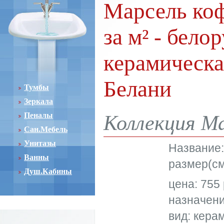
Марсель коф
за м² - бело
керамическа
Белани
Тумбы
Зеркала
Пеналы
Коллекция Ма
Сан.Мебель
Унитазы
Название
Ванны
размер(см
Душ.Кабины
цена: 755 
назначени
вид: кера