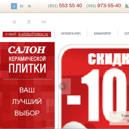
553 55 40
973-55-40
(901)
(495)
K
e:mail:
k-plitka@inbox.ru
д:
Xilema
Бренд:
Courchev
екция:
Cisa
Коллекция:
Infin