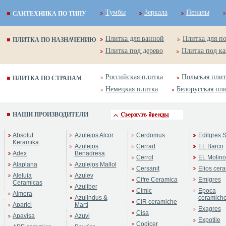
Тумбы
Зеркала
Пеналы
САНТЕХНИКА ПО ТИПУ
Плитка для ванной
Плитка для п
ПЛИТКА ПО НАЗНАЧЕНИЮ
Плитка под дерево
Плитка под к
Российская плитка
Польская плит
ПЛИТКА ПО СТРАНАМ
Немецкая плитка
Белорусская пл
НАШИ ПРОИЗВОДИТЕЛИ
Absolut
Azulejos Alcor
Cerdomus
Edilgres S
Keramika
Azulejos
Cerrad
EL Barco
Adex
Benadresa
Cerrol
EL Molino
Alaplana
Azulejos Mallol
Cersanit
Elios cer
Aleluia
Azulev
Cifre Ceramica
Emigres
Ceramicas
Azuliber
Cimic
Epoca
Almera
Azulindus &
ceramich
CIR ceramiche
Aparici
Marti
Exagres
Cisa
Apavisa
Azuvi
Expotile
Codicer