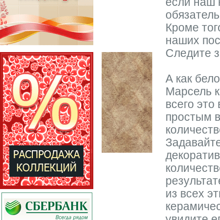
если наш 
обязатель
Кроме тог
наших пос
Следите 
А как бел
Марсель к
всего это
простым в
количеств
Задавайт
декоратив
количеств
результат
из всех э
керамичес
увидите е