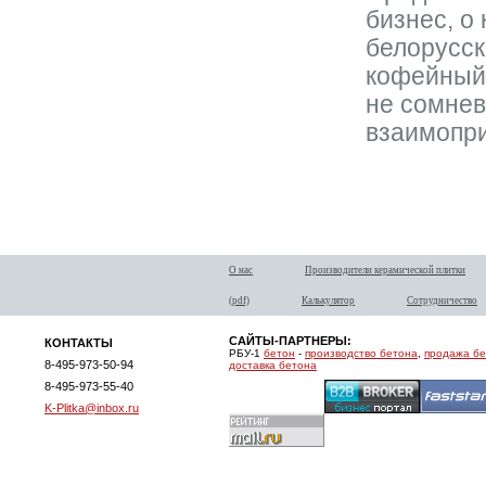
бизнес, о
белорусск
кофейный 
не сомнев
взаимопр
О нас
Производители керамической плитки
(pdf)
Калькулятор
Сотрудничество
САЙТЫ-ПАРТНЕРЫ:
КОНТАКТЫ
РБУ-1
бетон
-
производство бетона
,
продажа б
8-495-973-50-94
доставка бетона
8-495-973-55-40
K-Plitka@inbox.ru