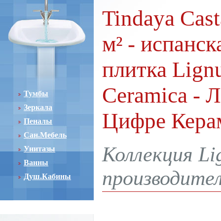
Tindaya Cast
м² - испанс
плитка Lignu
Ceramica - 
Тумбы
Зеркала
Цифре Кера
Пеналы
Сан.Мебель
Коллекция Li
Унитазы
Ванны
производител
Душ.Кабины