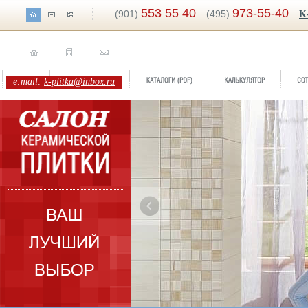
553 55 40
973-55-40
(901)
(495)
K
e:mail:
k-plitka@inbox.ru
ренд:
Splendida
оллекция:
FAP ceramiche