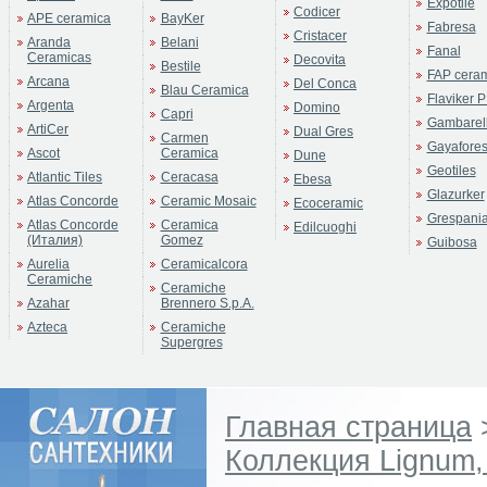
Expotile
Codicer
APE ceramica
BayKer
Fabresa
Cristacer
Aranda
Belani
Fanal
Ceramicas
Decovita
Bestile
FAP cera
Arcana
Del Conca
Blau Ceramica
Flaviker P
Argenta
Domino
Capri
Gambarell
ArtiCer
Dual Gres
Carmen
Gayafore
Ascot
Ceramica
Dune
Geotiles
Atlantic Tiles
Ceracasa
Ebesa
Glazurker
Atlas Concorde
Ceramic Mosaic
Ecoceramic
Grespani
Atlas Concorde
Ceramica
Edilcuoghi
(Италия)
Gomez
Guibosa
Aurelia
Ceramicalcora
Ceramiche
Ceramiche
Azahar
Brennero S.p.A.
Azteca
Ceramiche
Supergres
Главная страница
Коллекция Lignum,