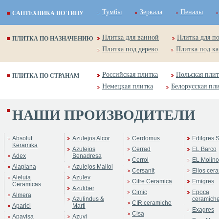
Тумбы
Зеркала
Пеналы
САНТЕХНИКА ПО ТИПУ
Плитка для ванной
Плитка для п
ПЛИТКА ПО НАЗНАЧЕНИЮ
Плитка под дерево
Плитка под к
Российская плитка
Польская плит
ПЛИТКА ПО СТРАНАМ
Немецкая плитка
Белорусская пл
НАШИ ПРОИЗВОДИТЕЛИ
Absolut
Azulejos Alcor
Cerdomus
Edilgres S
Keramika
Azulejos
Cerrad
EL Barco
Adex
Benadresa
Cerrol
EL Molino
Alaplana
Azulejos Mallol
Cersanit
Elios cer
Aleluia
Azulev
Cifre Ceramica
Emigres
Ceramicas
Azuliber
Cimic
Epoca
Almera
Azulindus &
ceramich
CIR ceramiche
Aparici
Marti
Exagres
Cisa
Apavisa
Azuvi