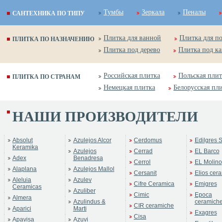
Тумбы
Зеркала
Пеналы
САНТЕХНИКА ПО ТИПУ
Плитка для ванной
Плитка для п
ПЛИТКА ПО НАЗНАЧЕНИЮ
Плитка под дерево
Плитка под к
Российская плитка
Польская плит
ПЛИТКА ПО СТРАНАМ
Немецкая плитка
Белорусская пл
НАШИ ПРОИЗВОДИТЕЛИ
Absolut
Azulejos Alcor
Cerdomus
Edilgres S
Keramika
Azulejos
Cerrad
EL Barco
Adex
Benadresa
Cerrol
EL Molino
Alaplana
Azulejos Mallol
Cersanit
Elios cer
Aleluia
Azulev
Cifre Ceramica
Emigres
Ceramicas
Azuliber
Cimic
Epoca
Almera
Azulindus &
ceramich
CIR ceramiche
Aparici
Marti
Exagres
Cisa
Apavisa
Azuvi