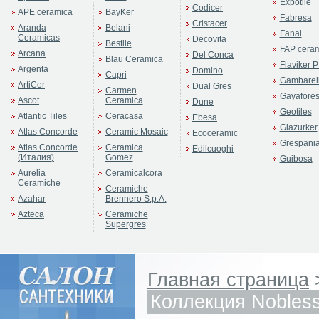
Expotile
Codicer
APE ceramica
BayKer
Fabresa
Cristacer
Aranda
Belani
Fanal
Ceramicas
Decovita
Bestile
FAP cera
Arcana
Del Conca
Blau Ceramica
Flaviker P
Argenta
Domino
Capri
Gambarell
ArtiCer
Dual Gres
Carmen
Gayafore
Ascot
Ceramica
Dune
Geotiles
Atlantic Tiles
Ceracasa
Ebesa
Glazurker
Atlas Concorde
Ceramic Mosaic
Ecoceramic
Grespani
Atlas Concorde
Ceramica
Edilcuoghi
(Италия)
Gomez
Guibosa
Aurelia
Ceramicalcora
Ceramiche
Ceramiche
Azahar
Brennero S.p.A.
Azteca
Ceramiche
Supergres
Главная страница
Коллекция Nobles