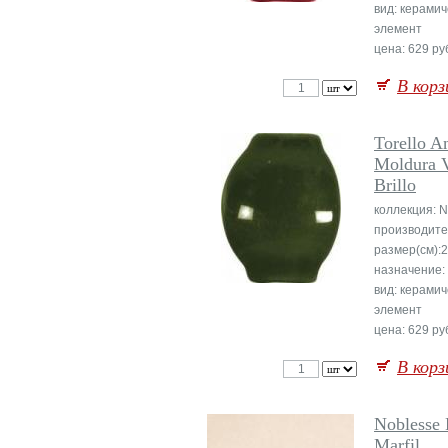
вид: керамич
элемент
цена: 629 руб
В корз
Torello A
Moldura 
Brillo
коллекция: N
производите
размер(см):
назначение:
вид: керамич
элемент
цена: 629 руб
В корз
Noblesse 
Marfil