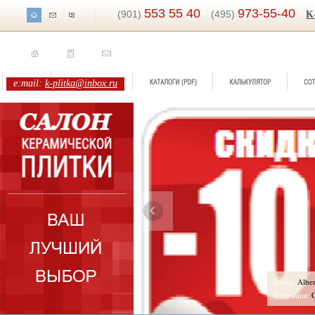
553 55 40
973-55-40
(901)
(495)
K
e:mail:
k-plitka@inbox.ru
ренд:
Loft
Бренд:
Albe
оллекция:
Aranda Ceramicas
Коллекция:
C