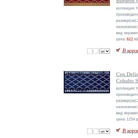
Burdeos 
коллекция: 
производит
размер(см):
назначение:
вид: керами
цена:
622
1
В корз
Cen.Deli
Cobalto S
коллекция: 
производит
размер(см):
назначение:
вид: керами
цена: 1254 р
В корз