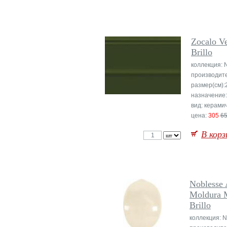
Zocalo V
Brillo
коллекция: 
производит
размер(см):
назначение
вид: керами
цена:
305
6
В корз
Noblesse 
Moldura M
Brillo
коллекция: N