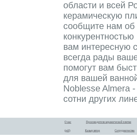
области и всей Р
керамическую пли
сообщите нам об
конкурентностью
вам интересную с
всегда рады ваш
помогут вам быс
для вашей ванной
Noblesse Almera -
сотни других лин
О нас
Производители керамической плитки
(pdf)
Калькулятор
Сотрудничество