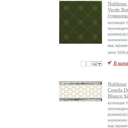
Noblesse 
Verde Bot
(глянцев
коллекция: 
производит
размер(см):
назначение:
вид: керами
цена: 5638 р
В корз
Noblesse
Cenefa De
Blanco Si
коллекция: 
производит
размер(см):
назначение:
вид: керами