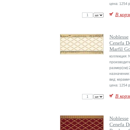
цена: 1254 р
В корз
Noblesse
Cenefa De
Marfil G
коллекция: 
производит
размер(см):
назначение:
вид: керами
цена: 1254 р
В корз
Noblesse
Cenefa De