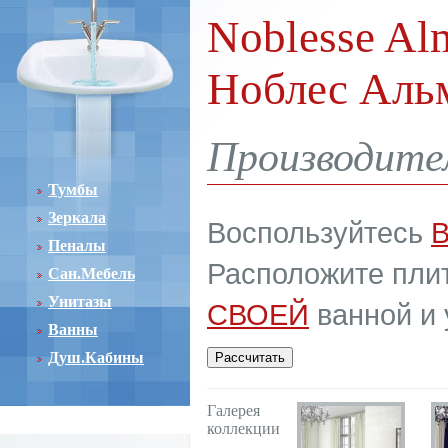
Noblesse Alm
Ноблес Аль
Производите
Тумбы
Зеркала
Воспользуйтесь
Пеналы
Расположите плит
Сан.Мебель
Унитазы
СВОЕЙ
ванной и 
Ванны
Душ.Кабины
Галерея
коллекции