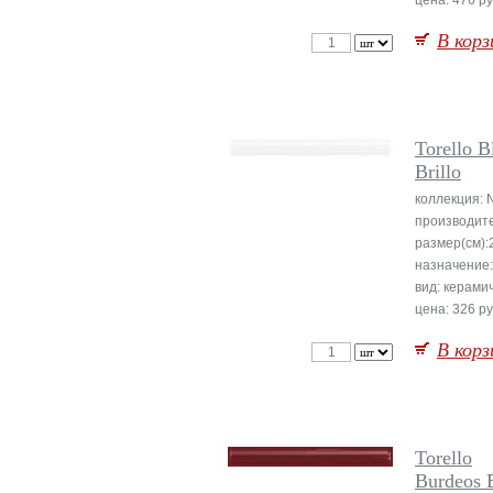
цена: 476 ру
В корз
Torello B
Brillo
коллекция: 
производит
размер(см):
назначение:
вид: керами
цена: 326 ру
В корз
Torello
Burdeos B