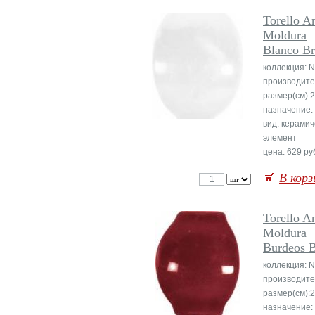
Torello A
Moldura
Blanco Br
коллекция: N
производите
размер(см):
назначение:
вид: керамич
элемент
цена: 629 руб
В корз
Torello A
Moldura
Burdeos B
коллекция: N
производите
размер(см):
назначение: