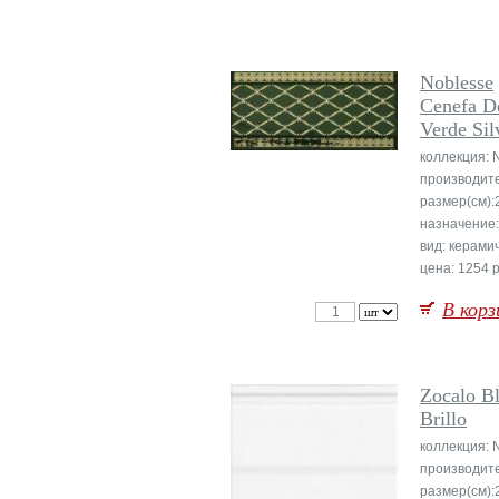
Noblesse
Cenefa De
Verde Sil
коллекция: 
производит
размер(см):
назначение:
вид: керами
цена: 1254 р
В корз
Zocalo B
Brillo
коллекция: 
производит
размер(см):