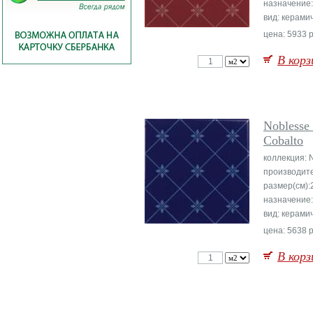
назначение:
вид: керами
цена: 5933 р
В корз
Noblesse 
Cobalto
коллекция: 
производит
размер(см):
назначение:
вид: керами
цена: 5638 р
В корз