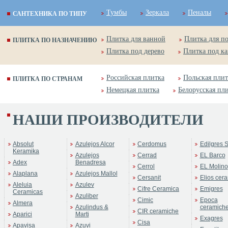
Тумбы
Зеркала
Пеналы
САНТЕХНИКА ПО ТИПУ
Плитка для ванной
Плитка для п
ПЛИТКА ПО НАЗНАЧЕНИЮ
Плитка под дерево
Плитка под к
Российская плитка
Польская плит
ПЛИТКА ПО СТРАНАМ
Немецкая плитка
Белорусская пл
НАШИ ПРОИЗВОДИТЕЛИ
Absolut
Azulejos Alcor
Cerdomus
Edilgres S
Keramika
Azulejos
Cerrad
EL Barco
Adex
Benadresa
Cerrol
EL Molino
Alaplana
Azulejos Mallol
Cersanit
Elios cer
Aleluia
Azulev
Cifre Ceramica
Emigres
Ceramicas
Azuliber
Cimic
Epoca
Almera
Azulindus &
ceramich
CIR ceramiche
Aparici
Marti
Exagres
Cisa
Apavisa
Azuvi