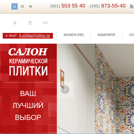
553 55 40
973-55-40
(901)
(495)
K
e:mail:
k-plitka@inbox.ru
ренд:
Hammam
оллекция:
Mapisa Ceramica