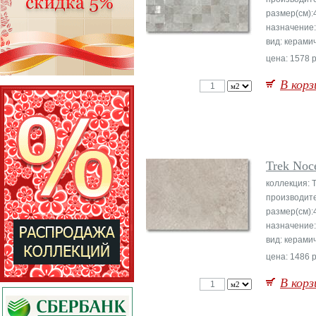
размер(см):
назначение:
вид: керами
цена: 1578 р
В корз
Trek Noc
коллекция: 
производит
размер(см):
назначение:
вид: керами
цена: 1486 р
В корз