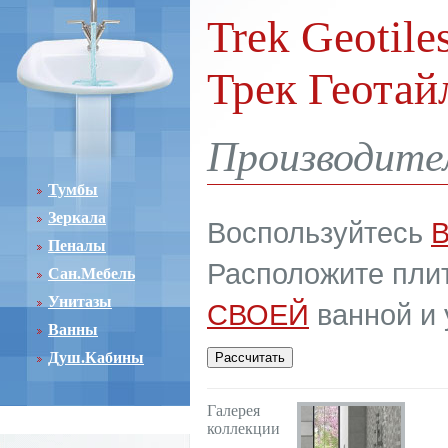
Trek Geotile
Трек Геотай
Производител
Тумбы
Зеркала
Воспользуйтесь
Пеналы
Расположите плит
Сан.Мебель
Унитазы
СВОЕЙ
ванной и 
Ванны
Душ.Кабины
Галерея
коллекции