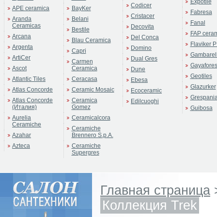
Expotile
Codicer
APE ceramica
BayKer
Fabresa
Cristacer
Aranda
Belani
Fanal
Ceramicas
Decovita
Bestile
FAP cera
Arcana
Del Conca
Blau Ceramica
Flaviker P
Argenta
Domino
Capri
Gambarell
ArtiCer
Dual Gres
Carmen
Gayafore
Ascot
Ceramica
Dune
Geotiles
Atlantic Tiles
Ceracasa
Ebesa
Glazurker
Atlas Concorde
Ceramic Mosaic
Ecoceramic
Grespani
Atlas Concorde
Ceramica
Edilcuoghi
(Италия)
Gomez
Guibosa
Aurelia
Ceramicalcora
Ceramiche
Ceramiche
Azahar
Brennero S.p.A.
Azteca
Ceramiche
Supergres
Главная страница
Коллекция Trek