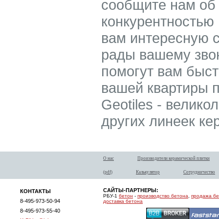
сообщите нам об
конкурентностью
вам интересную с
рады вашему зво
помогут вам быс
вашей квартиры п
Geotiles - велико
других линеек ке
О нас
Производители керамической плитки
(pdf)
Калькулятор
Сотрудничество
САЙТЫ-ПАРТНЕРЫ:
КОНТАКТЫ
РБУ-1
бетон
-
производство бетона
,
продажа б
8-495-973-50-94
доставка бетона
8-495-973-55-40