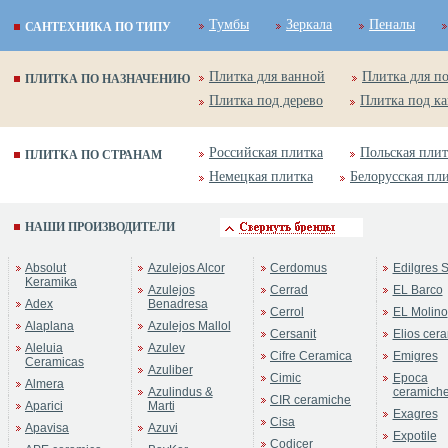
Тумбы
Зеркала
Пеналы
САНТЕХНИКА ПО ТИПУ
Плитка для ванной
Плитка для п
ПЛИТКА ПО НАЗНАЧЕНИЮ
Плитка под дерево
Плитка под к
Российская плитка
Польская плит
ПЛИТКА ПО СТРАНАМ
Немецкая плитка
Белорусская пл
НАШИ ПРОИЗВОДИТЕЛИ
Absolut
Azulejos Alcor
Cerdomus
Edilgres S
Keramika
Azulejos
Cerrad
EL Barco
Adex
Benadresa
Cerrol
EL Molino
Alaplana
Azulejos Mallol
Cersanit
Elios cer
Aleluia
Azulev
Cifre Ceramica
Emigres
Ceramicas
Azuliber
Cimic
Epoca
Almera
Azulindus &
ceramich
CIR ceramiche
Aparici
Marti
Exagres
Cisa
Apavisa
Azuvi
Expotile
Codicer