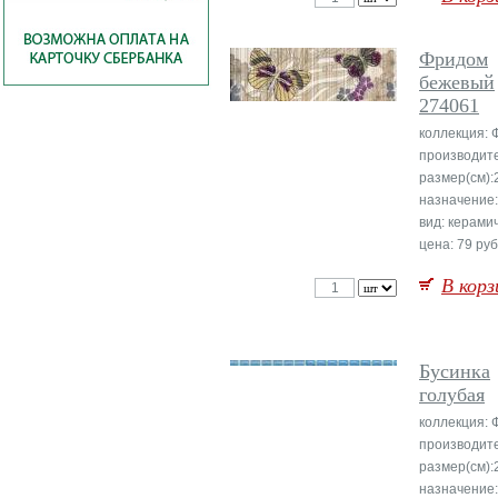
Фридом
бежевый
274061
коллекция:
производите
размер(см):
назначение:
вид: керами
цена: 79 руб
В корз
Бусинка
голубая
коллекция:
производите
размер(см):
назначение: