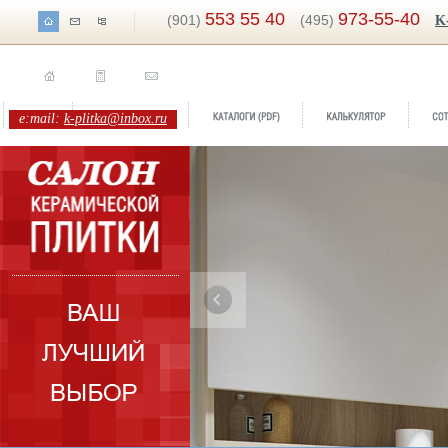
553 55 40
973-55-40
(901)
(495)
K
e:mail:
k-plitka@inbox.ru
ренд:
Brosto
оллекция:
Cersanit