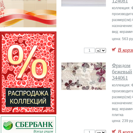
124081
коллекция:
производите
размер(см):
назначение:
вид: керами
цена: 563 ру
В корз
Фридом
бежевый
344061
коллекция:
производите
размер(см):
назначение:
вид: керами
плитка
цена: 239 ру
В корз