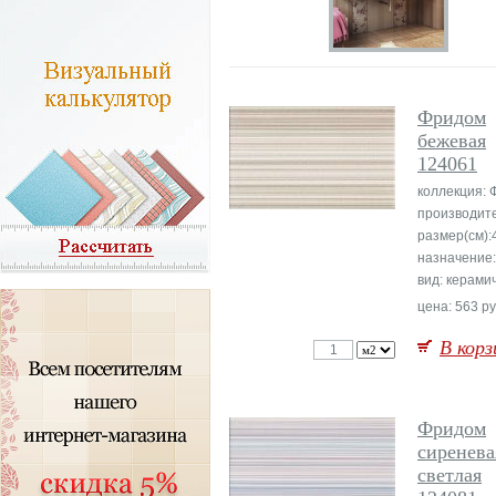
Фридом
бежевая
124061
коллекция:
производите
размер(см):
назначение:
вид: керами
цена: 563 ру
В корз
Фридом
сиренева
светлая