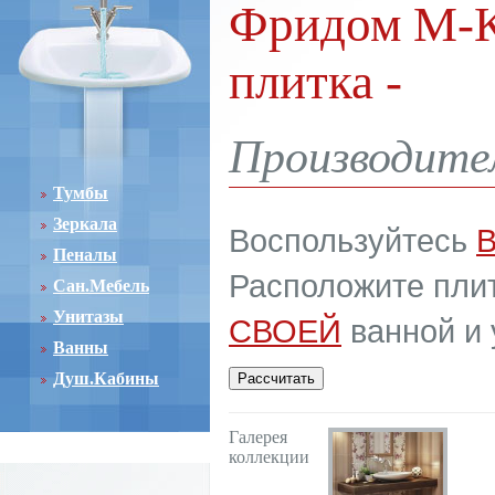
Фридом М-Кв
плитка -
Производите
Тумбы
Зеркала
Воспользуйтесь
Пеналы
Расположите плит
Сан.Мебель
Унитазы
СВОЕЙ
ванной и 
Ванны
Душ.Кабины
Галерея
коллекции