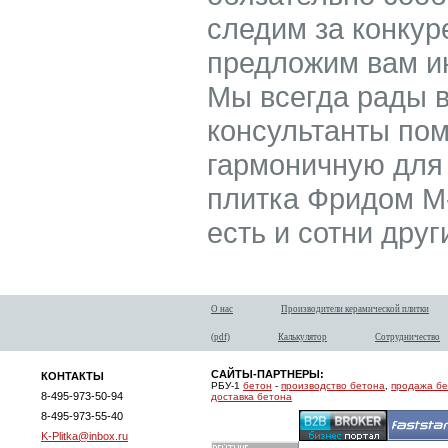
следим за конкур
предложим вам ин
Мы всегда рады 
консультанты по
гармоничную для 
плитка Фридом М-
есть и сотни дру
О нас
Производители керамической плитки
(pdf)
Калькулятор
Сотрудничество
САЙТЫ-ПАРТНЕРЫ:
КОНТАКТЫ
РБУ-1
бетон
-
производство бетона
,
продажа б
8-495-973-50-94
доставка бетона
8-495-973-55-40
K-Plitka@inbox.ru