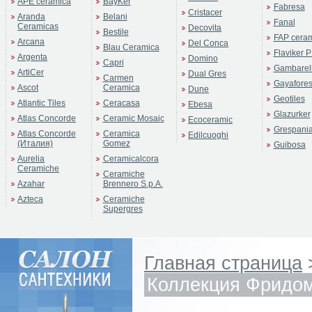
APE ceramica
BayKer
Fabresa
Cristacer
Aranda
Belani
Fanal
Ceramicas
Decovita
Bestile
FAP cera
Arcana
Del Conca
Blau Ceramica
Flaviker P
Argenta
Domino
Capri
Gambarell
ArtiCer
Dual Gres
Carmen
Gayafore
Ascot
Ceramica
Dune
Geotiles
Atlantic Tiles
Ceracasa
Ebesa
Glazurker
Atlas Concorde
Ceramic Mosaic
Ecoceramic
Grespani
Atlas Concorde
Ceramica
Edilcuoghi
(Италия)
Gomez
Guibosa
Aurelia
Ceramicalcora
Ceramiche
Ceramiche
Azahar
Brennero S.p.A.
Azteca
Ceramiche
Supergres
Главная страница
Коллекция Фридо