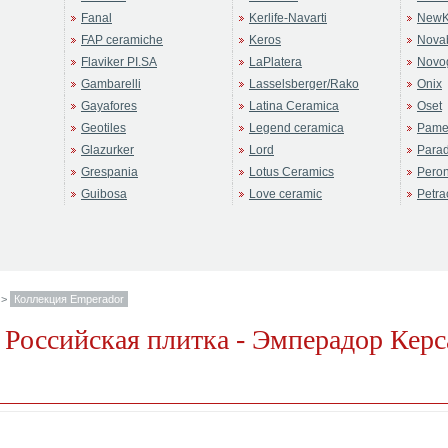
Fanal
Kerlife-Navarti
NewK
FAP ceramiche
Keros
Novab
Flaviker PI.SA
LaPlatera
Novo
Gambarelli
Lasselsberger/Rako
Onix
Gayafores
Latina Ceramica
Oset
Geotiles
Legend ceramica
Pame
Glazurker
Lord
Para
Grespania
Lotus Ceramics
Pero
Guibosa
Love ceramic
Petra
>
Коллекция Emperador
- Российская плитка - Эмперадор Кер