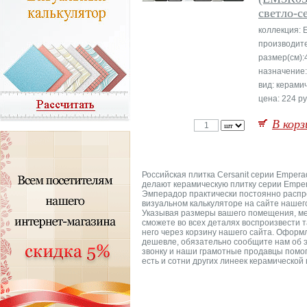
светло-с
коллекция: 
производите
размер(см):
назначение
вид: керами
цена: 224 ру
В корз
Российская плитка Cersanit серии Empera
делают керамическую плитку серии Emper
Эмперадор практически постоянно распрос
визуальном калькуляторе на сайте нашег
Указывая размеры вашего помещения, мен
сможете во всех деталях воспроизвести т
него через корзину нашего сайта. Оформ
дешевле, обязательно сообщите нам об э
звонку и наши грамотные продавцы помогу
есть и сотни других линеек керамической 