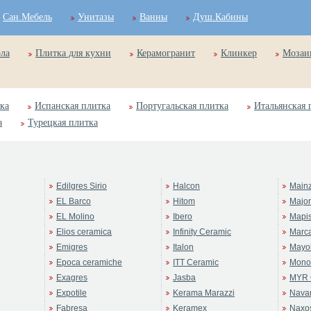
Сан.Мебель
Унитазы
Ванны
Душ.Кабины
ола
Плитка для кухни
Керамогранит
Клинкер
Мозаи
ка
Испанская плитка
Португальская плитка
Итальянская 
а
Турецкая плитка
Edilgres Sirio
Halcon
Main
EL Barco
Hitom
Majo
EL Molino
Ibero
Mapi
Elios ceramica
Infinity Ceramic
Marc
Emigres
Italon
Mayol
Epoca ceramiche
ITT Ceramic
Mono
Exagres
Jasba
MYR 
Expotile
Kerama Marazzi
Navar
Fabresa
Keramex
Naxo