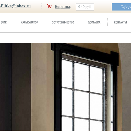
-Plitka@inbox.ru
Корзина
:
0
/
0
руб.
Оформ