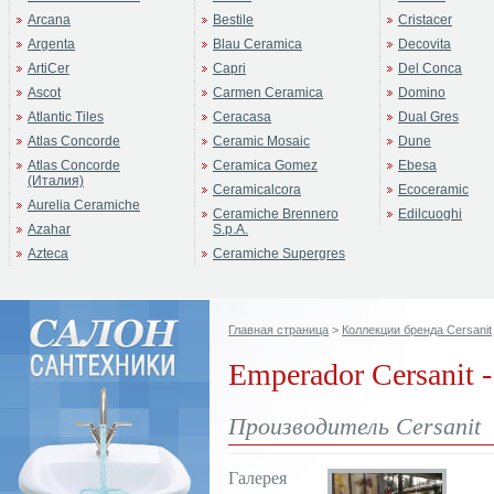
Arcana
Bestile
Cristacer
Argenta
Blau Ceramica
Decovita
ArtiCer
Capri
Del Conca
Ascot
Carmen Ceramica
Domino
Atlantic Tiles
Ceracasa
Dual Gres
Atlas Concorde
Ceramic Mosaic
Dune
Atlas Concorde
Ceramica Gomez
Ebesa
(Италия)
Ceramicalcora
Ecoceramic
Aurelia Ceramiche
Ceramiche Brennero
Edilcuoghi
Azahar
S.p.A.
Azteca
Ceramiche Supergres
Главная страница
>
Коллекции бренда Cersanit
Emperador Cersanit 
Производитель Cersanit
Галерея