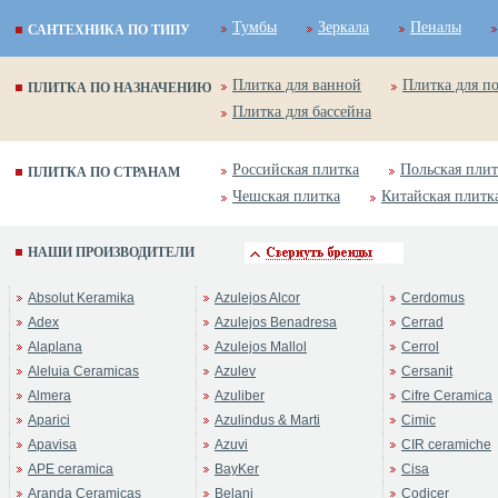
Тумбы
Зеркала
Пеналы
САНТЕХНИКА ПО ТИПУ
Плитка для ванной
Плитка для п
ПЛИТКА ПО НАЗНАЧЕНИЮ
Плитка для бассейна
Российская плитка
Польская плит
ПЛИТКА ПО СТРАНАМ
Чешская плитка
Китайская плитк
НАШИ ПРОИЗВОДИТЕЛИ
Absolut Keramika
Azulejos Alcor
Cerdomus
Adex
Azulejos Benadresa
Cerrad
Alaplana
Azulejos Mallol
Cerrol
Aleluia Ceramicas
Azulev
Cersanit
Almera
Azuliber
Cifre Ceramica
Aparici
Azulindus & Marti
Cimic
Apavisa
Azuvi
CIR ceramiche
APE ceramica
BayKer
Cisa
Aranda Ceramicas
Belani
Codicer