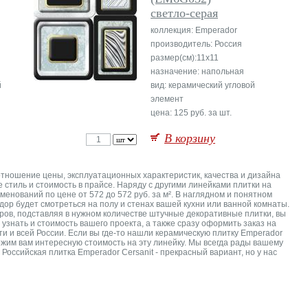
светло-серая
коллекция: Emperador
производитель: Россия
размер(см):11x11
назначение: напольная
й
вид: керамический угловой
элемент
цена: 125 руб. за шт.
В корзину
оотношение цены, эксплуатационных характеристик, качества и дизайна
стиль и стоимость в прайсе. Наряду с другими линейками плитки на
енований по цене от 572 до 572 руб. за м². В наглядном и понятном
ор будет смотреться на полу и стенах вашей кухни или ванной комнаты.
ров, подставляя в нужном количестве штучные декоративные плитки, вы
узнать и стоимость вашего проекта, а также сразу оформить заказ на
и и всей России. Если вы где-то нашли керамическую плитку Emperador
жим вам интересную стоимость на эту линейку. Мы всегда рады вашему
оссийская плитка Emperador Cersanit - прекрасный вариант, но у нас