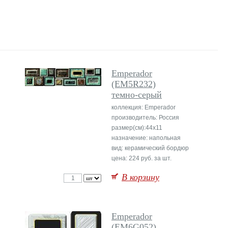
Emperador
(EM5R232)
темно-серый
коллекция: Emperador
производитель: Россия
размер(см):44x11
назначение: напольная
вид: керамический бордюр
цена: 224 руб. за шт.
В корзину
Emperador
(EM6G052)