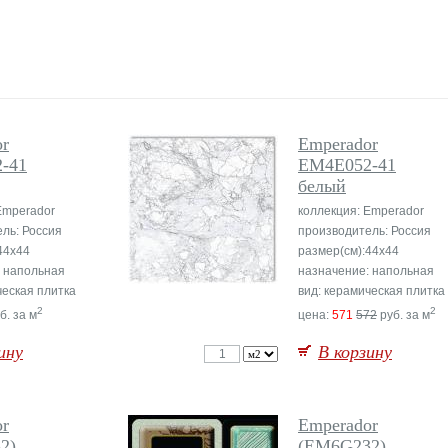
or
Emperador
-41
EM4E052-41
белый
Emperador
коллекция: Emperador
ль: Россия
производитель: Россия
44x44
размер(см):44x44
: напольная
назначение: напольная
ческая плитка
вид: керамическая плитка
2
2
б. за м
цена:
571
572
руб. за м
ину
В корзину
or
Emperador
2)
(EM6G232)