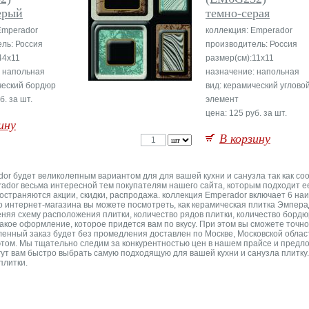
ерый
темно-серая
Emperador
коллекция: Emperador
ль: Россия
производитель: Россия
44x11
размер(см):11x11
: напольная
назначение: напольная
ческий бордюр
вид: керамический углово
б. за шт.
элемент
цена: 125 руб. за шт.
ину
В корзину
dor будет великолепным вариантом для для вашей кухни и санузла так как с
ador весьма интересной тем покупателям нашего сайта, которым подходит ее 
траняются акции, скидки, распродажа. коллекция Emperador включает 6 наим
о интернет-магазина вы можете посмотреть, как керамическая плитка Эмперад
яя схему расположения плитки, количество рядов плитки, количество бордю
акое оформление, которое придется вам по вкусу. При этом вы сможете точно 
ленный заказ будет без промедления доставлен по Москве, Московской област
том. Мы тщательно следим за конкурентностью цен в нашем прайсе и предло
т вам быстро выбрать самую подходящую для вашей кухни и санузла плитку. Р
плитки.