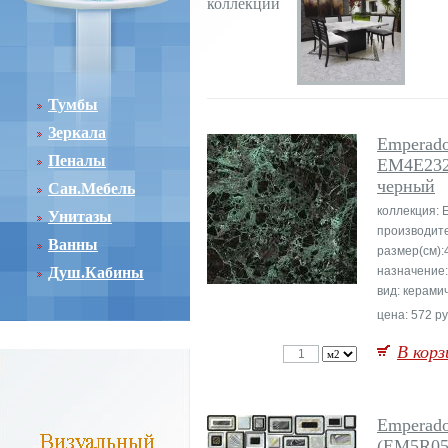
коллекции
Тумбы
Зеркала
Emperad
Пеналы
EM4E232
черный
Сан.Мебель
коллекция: 
Унитазы
производите
Ванны
размер(см):
Душ.Кабины
назначение
вид: керами
цена: 572 ру
В корз
Emperad
(EM5R05