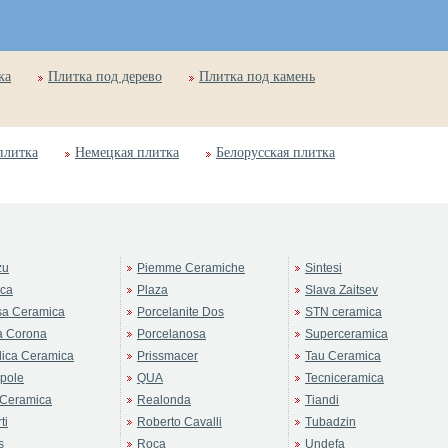
ка
Плитка под дерево
Плитка под камень
плитка
Немецкая плитка
Белорусская плитка
zu
Piemme Ceramiche
Sintesi
rca
Plaza
Slava Zaitsev
sa Ceramica
Porcelanite Dos
STN ceramica
a Corona
Porcelanosa
Superceramica
ica Ceramica
Prissmacer
Tau Ceramica
pole
QUA
Tecniceramica
Ceramica
Realonda
Tiandi
ti
Roberto Cavalli
Tubadzin
s
Roca
Undefa