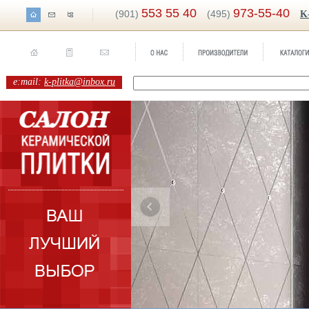
553 55 40
973-55-40
(901)
(495)
K
e:mail:
k-plitka@inbox.ru