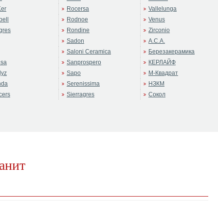
er
Rocersa
Vallelunga
ell
Rodnoe
Venus
gres
Rondine
Zirconio
Sadon
А.С.А.
Saloni Ceramica
Березакерамика
sa
Sanprospero
КЕРЛАЙФ
dyz
Sapo
М-Квадрат
nda
Serenissima
НЗКМ
cers
Sierragres
Сокол
санит