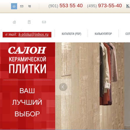
553 55 40
973-55-40
(901)
(495)
K
e:mail:
k-plitka@inbox.ru
ренд:
Tabula
оллекция:
Rondine