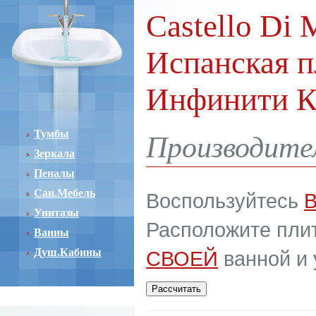
Castello Di 
Испанская п
Инфинити К
Тумбы
Производител
Зеркала
Пеналы
Сан.Мебель
Воспользуйтесь
Унитазы
Расположите плит
Ванны
Душ.Кабины
СВОЕЙ
ванной и 