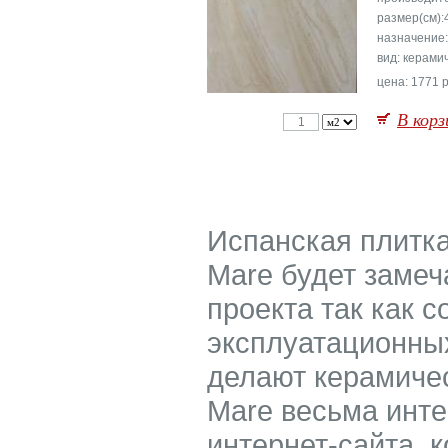
размер(см):
назначение
вид: керами
цена: 1771 р
В корз
Испанская плитка 
Mare будет заме
проекта так как 
эксплуатационных
делают керамичес
Mare весьма инте
интернет-сайта, 