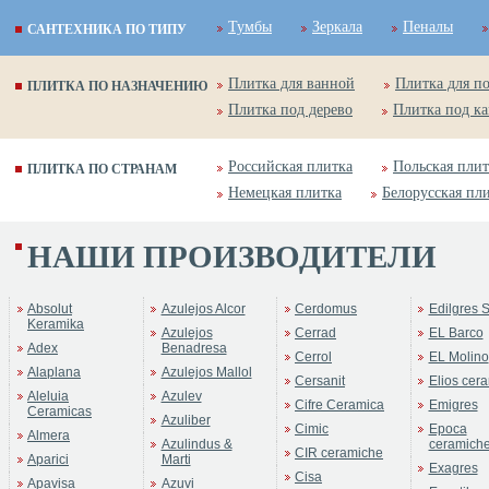
Тумбы
Зеркала
Пеналы
САНТЕХНИКА ПО ТИПУ
Плитка для ванной
Плитка для п
ПЛИТКА ПО НАЗНАЧЕНИЮ
Плитка под дерево
Плитка под к
Российская плитка
Польская плит
ПЛИТКА ПО СТРАНАМ
Немецкая плитка
Белорусская пл
НАШИ ПРОИЗВОДИТЕЛИ
Absolut
Azulejos Alcor
Cerdomus
Edilgres S
Keramika
Azulejos
Cerrad
EL Barco
Adex
Benadresa
Cerrol
EL Molino
Alaplana
Azulejos Mallol
Cersanit
Elios cer
Aleluia
Azulev
Cifre Ceramica
Emigres
Ceramicas
Azuliber
Cimic
Epoca
Almera
Azulindus &
ceramich
CIR ceramiche
Aparici
Marti
Exagres
Cisa
Apavisa
Azuvi