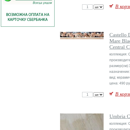
В корз
Castello 
Mare Bla
Central C
коллекция: C
производит
размер(см):
назначение:
вид: керами
цена: 490 ру
В корз
Umbria 
коллекция: C
производит