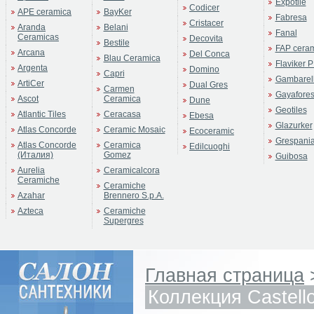
Expotile
Codicer
APE ceramica
BayKer
Fabresa
Cristacer
Aranda
Belani
Fanal
Ceramicas
Decovita
Bestile
FAP cera
Arcana
Del Conca
Blau Ceramica
Flaviker P
Argenta
Domino
Capri
Gambarell
ArtiCer
Dual Gres
Carmen
Gayafore
Ascot
Ceramica
Dune
Geotiles
Atlantic Tiles
Ceracasa
Ebesa
Glazurker
Atlas Concorde
Ceramic Mosaic
Ecoceramic
Grespani
Atlas Concorde
Ceramica
Edilcuoghi
(Италия)
Gomez
Guibosa
Aurelia
Ceramicalcora
Ceramiche
Ceramiche
Azahar
Brennero S.p.A.
Azteca
Ceramiche
Supergres
Главная страница
Коллекция Castell