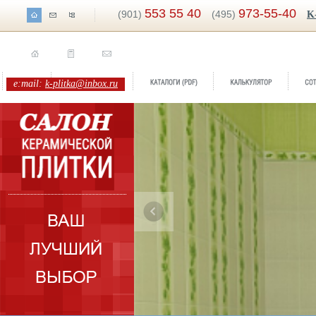
553 55 40
973-55-40
(901)
(495)
K
e:mail:
k-plitka@inbox.ru
ренд:
Альба
оллекция:
НЗКМ