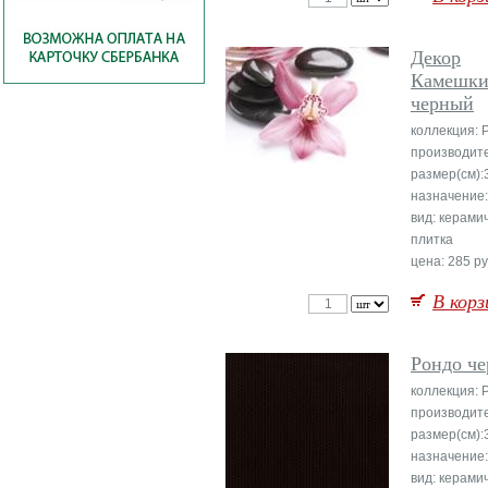
Декор
Камешки
черный
коллекция: 
производите
размер(см):
назначение:
вид: керами
плитка
цена: 285 ру
В корз
Рондо ч
коллекция: 
производите
размер(см):
назначение
вид: керами