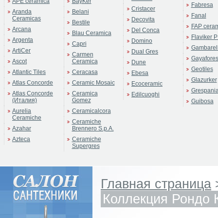
APE ceramica
BayKer
Fabresa
Cristacer
Aranda
Belani
Fanal
Ceramicas
Decovita
Bestile
FAP cera
Arcana
Del Conca
Blau Ceramica
Flaviker P
Argenta
Domino
Capri
Gambarell
ArtiCer
Dual Gres
Carmen
Gayafore
Ascot
Ceramica
Dune
Geotiles
Atlantic Tiles
Ceracasa
Ebesa
Glazurker
Atlas Concorde
Ceramic Mosaic
Ecoceramic
Grespani
Atlas Concorde
Ceramica
Edilcuoghi
(Италия)
Gomez
Guibosa
Aurelia
Ceramicalcora
Ceramiche
Ceramiche
Azahar
Brennero S.p.A.
Azteca
Ceramiche
Supergres
Главная страница
Коллекция Рондо