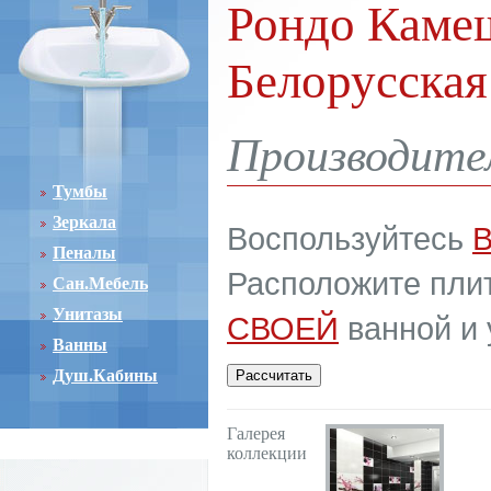
Рондо Камеш
Белорусская
Производите
Тумбы
Зеркала
Воспользуйтесь
Пеналы
Расположите плит
Сан.Мебель
Унитазы
СВОЕЙ
ванной и 
Ванны
Душ.Кабины
Галерея
коллекции