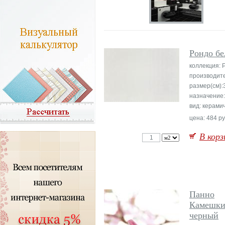
Рондо б
коллекция: 
производите
размер(см):
назначение:
вид: керами
цена: 484 ру
В корз
Панно
Камешки
черный