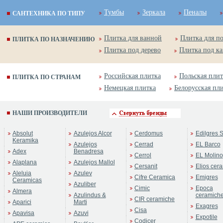
Тумбы
Зеркала
Пеналы
САНТЕХНИКА ПО ТИПУ
Плитка для ванной
Плитка для п
ПЛИТКА ПО НАЗНАЧЕНИЮ
Плитка под дерево
Плитка под к
Российская плитка
Польская плит
ПЛИТКА ПО СТРАНАМ
Немецкая плитка
Белорусская пл
НАШИ ПРОИЗВОДИТЕЛИ
Бренд:
Classic
Absolut
Azulejos Alcor
Cerdomus
Edilgres S
Коллекция:
Mapisa Ceramica
Keramika
Azulejos
Cerrad
EL Barco
Adex
Benadresa
Cerrol
EL Molino
Alaplana
Azulejos Mallol
Cersanit
Elios cer
Aleluia
Azulev
Cifre Ceramica
Emigres
Ceramicas
Azuliber
Cimic
Epoca
Almera
Azulindus &
ceramich
CIR ceramiche
Aparici
Marti
Exagres
Cisa
Apavisa
Azuvi
Expotile
Codicer