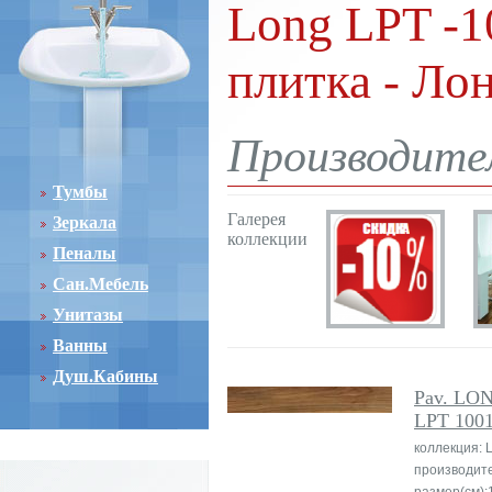
Long LPT -1
плитка - Ло
Производите
Тумбы
Галерея
Зеркала
коллекции
Пеналы
Сан.Мебель
Унитазы
Ванны
Душ.Кабины
Pav. LO
LPT 100
коллекция: 
производит