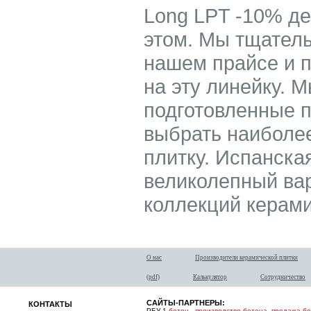
Long LPT -10% де
этом. Мы тщатель
нашем прайсе и 
на эту линейку. 
подготовленные 
выбрать наиболе
плитку. Испанска
великолепный вари
коллекций керами
О нас
Производители керамической плитки
(pdf)
Калькулятор
Сотрудничество
САЙТЫ-ПАРТНЕРЫ:
КОНТАКТЫ
РБУ-1
бетон
-
производство бетона
,
продажа б