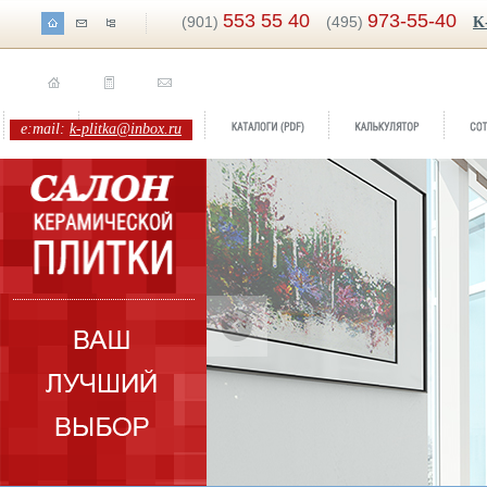
553 55 40
973-55-40
(901)
(495)
K
e:mail:
k-plitka@inbox.ru
Бренд:
Opalo
Коллекция:
EL Molino