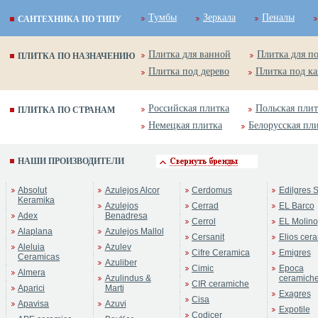
Тумбы
Зеркала
Пеналы
САНТЕХНИКА ПО ТИПУ
Плитка для ванной
Плитка для п
ПЛИТКА ПО НАЗНАЧЕНИЮ
Плитка под дерево
Плитка под к
Российская плитка
Польская плит
ПЛИТКА ПО СТРАНАМ
Немецкая плитка
Белорусская пл
НАШИ ПРОИЗВОДИТЕЛИ
Absolut
Azulejos Alcor
Cerdomus
Edilgres S
Keramika
Azulejos
Cerrad
EL Barco
Adex
Benadresa
Cerrol
EL Molino
Alaplana
Azulejos Mallol
Cersanit
Elios cer
Aleluia
Azulev
Cifre Ceramica
Emigres
Ceramicas
Azuliber
Cimic
Epoca
Almera
Azulindus &
ceramich
CIR ceramiche
Aparici
Marti
Exagres
Cisa
Apavisa
Azuvi
Expotile
Codicer