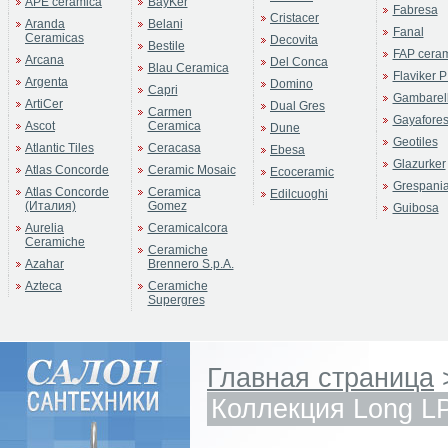
APE ceramica
BayKer
Fabresa
Cristacer
Aranda
Belani
Fanal
Ceramicas
Decovita
Bestile
FAP cera
Arcana
Del Conca
Blau Ceramica
Flaviker P
Argenta
Domino
Capri
Gambarell
ArtiCer
Dual Gres
Carmen
Gayafore
Ascot
Ceramica
Dune
Geotiles
Atlantic Tiles
Ceracasa
Ebesa
Glazurker
Atlas Concorde
Ceramic Mosaic
Ecoceramic
Grespani
Atlas Concorde
Ceramica
Edilcuoghi
(Италия)
Gomez
Guibosa
Aurelia
Ceramicalcora
Ceramiche
Ceramiche
Azahar
Brennero S.p.A.
Azteca
Ceramiche
Supergres
Главная страница
Коллекция Long L